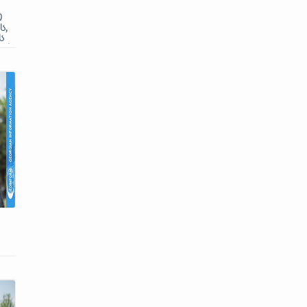
ი
ს,
ს
ა!