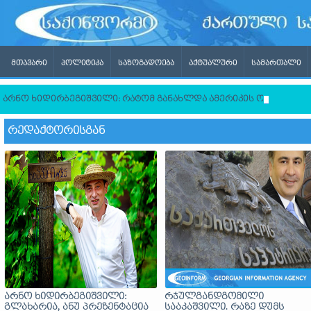
ᲛᲗᲐᲕᲐᲠᲘ
ᲞᲝᲚᲘᲢᲘᲙᲐ
ᲡᲐᲖᲝᲒᲐᲓᲝᲔᲑᲐ
ᲐᲥᲢᲣᲐᲚᲣᲠᲘ
ᲡᲐᲛᲐᲠᲗᲐᲚᲘ
არნო ხიდირბეგიშვილი: რატომ განახლდა ამერიკის ომი ირანთ
ᲠᲔᲓᲐᲥᲢᲝᲠᲘᲡᲒᲐᲜ
არნო ხიდირბეგიშვილი:
რჯულგანდგომილი
გლახარია, ანუ პრეზენტაცია
სააკაშვილი. რაზე დუმს