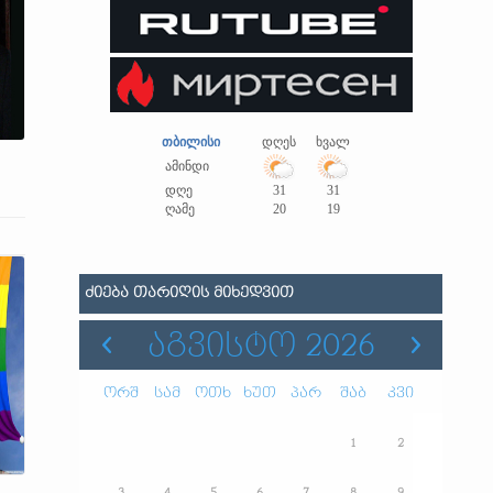
თბილისი
დღეს
ხვალ
ამინდი
დღე
31
31
ღამე
20
19
ᲫᲘᲔᲑᲐ ᲗᲐᲠᲘᲦᲘᲡ ᲛᲘᲮᲔᲓᲕᲘᲗ
ᲐᲒᲕᲘᲡᲢᲝ 2026
ორშ
სამ
ოთხ
ხუთ
პარ
შაბ
კვი
1
2