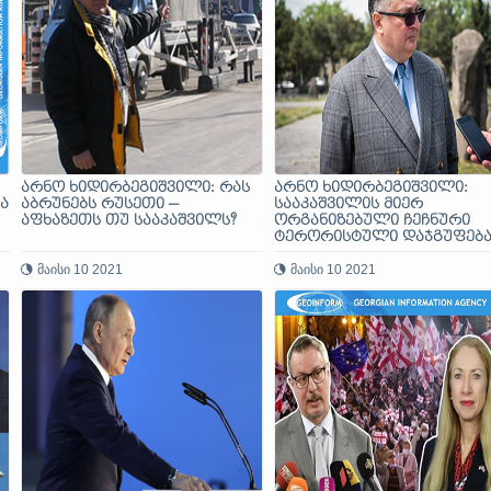
არნო ხიდირბეგიშვილი: რას
არნო ხიდირბეგიშვილი:
ა
აბრუნებს რუსეთი —
სააკაშვილის მიერ
აფხაზეთს თუ სააკაშვილს?
ორგანიზებული ჩეჩნური
ტერორისტული დაჯგუფება
2010 წელს აღმოვაჩინე
მაისი 10 2021
მაისი 10 2021