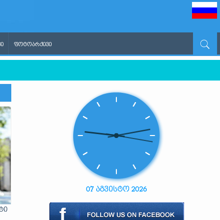
Ი
ᲤᲝᲢᲝᲐᲠᲥᲘᲕᲘ
07 აგვისტო 2026
ტი