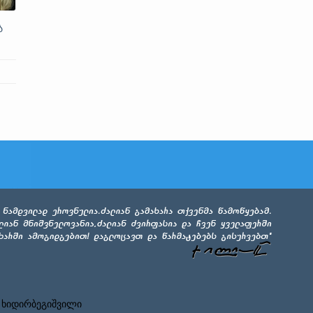
ა
 ხიდირბეგიშვილი