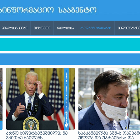
ᲞᲣᲑᲚᲘᲙᲐᲪᲘᲔᲑᲘ
ᲣᲪᲮᲝᲔᲗᲘ
ᲠᲔᲚᲘᲒᲘᲐ
ᲠᲔᲓᲐᲥᲢᲝᲠᲘᲡᲒᲐᲜ
ᲕᲘᲓᲔᲝᲐᲠᲥᲘᲕ
ან
არნო ხიდირბეგიშვილი: მე
სააკაშვილმა აშშ–ს ოკუპან
ვკითხე ბაიდენს…
უწოდა და უკრაინასა და