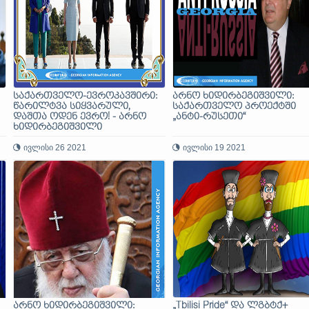
საქართველო-ევროკავშირი:
არნო ხიდირბეგიშვილი:
წარილტვა სიყვარული,
საქართველო პროექტში
დაშთა ოდენ ევრო! - არნო
„ანტი-რუსეთი“
ხიდირბეგიშვილი
ივლისი 26 2021
ივლისი 19 2021
არნო ხიდირბეგიშვილი:
„Tbilisi Pride“ და ლგბტქ+