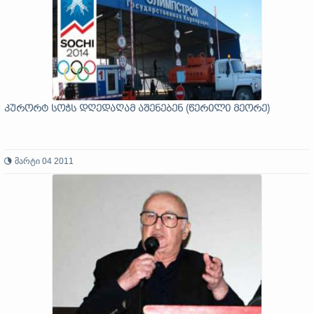
კურორტ სოჭს დღედაღამ აშენებენ (წერილი მეორე)
მარტი 04 2011