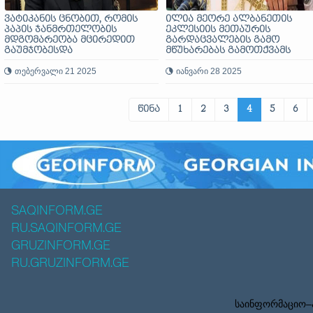
ვატიკანის ცნობით, რომის
ილია მეორე ალბანეთის
პაპის ჯანმრთელობის
ეკლესიის მეთაურის
მდგომარეობა მცირედით
გარდაცვალების გამო
გაუმჯობესდა
მწუხარებას გამოთქვამს
თებერვალი 21 2025
იანვარი 28 2025
წინა
1
2
3
4
5
6
SAQINFORM.GE
RU.SAQINFORM.GE
GRUZINFORM.GE
RU.GRUZINFORM.GE
საინფორმაციო–ა