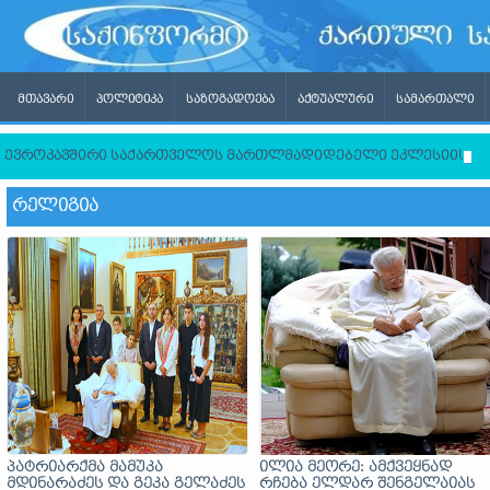
ᲛᲗᲐᲕᲐᲠᲘ
ᲞᲝᲚᲘᲢᲘᲙᲐ
ᲡᲐᲖᲝᲒᲐᲓᲝᲔᲑᲐ
ᲐᲥᲢᲣᲐᲚᲣᲠᲘ
ᲡᲐᲛᲐᲠᲗᲐᲚᲘ
ევროკავშირი საქართველოს მართლმადიდებელი ეკლესიისგან ლ
ᲠᲔᲚᲘᲒᲘᲐ
პატრიარქმა მამუკა
ილია მეორე: ამქვეყნად
მდინარაძეს და გეკა გელაძეს
რჩება ელდარ შენგელაიას