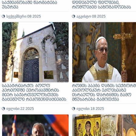
საქმიანობაში წარმატება
დიდებული ფილმები,
უსურვა
რომლებიც საზოგადოებას
შეახსენებენ ჭეშმარიტებას,
სექტემბერი 08 2025
რომ სიცოცხლის ნამდვილი
აგვისტო 08 2025
აზრი სიკეთის მსახურებაშია
საპატრიარქო: ბოლო
რომის პაპმა ღაზის სექტორშ
პერიოდში ევროკავშირის
კათოლიკურ ეკლესიაზე
მიერ საქართველოსთვის
ისრაელის დარტყმის გამო
გაცემული რეკომენდაციების
მწუხარება გამოთქვა
შინაარსი ქართველი
საზოგადოებისა და
ივლისი 22 2025
ივლისი 18 2025
მართლმადიდებელი
ეკლესიის წიაღში სერიოზულ
შეშფოთებას იწვევს