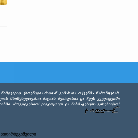
 ხიდირბეგიშვილი