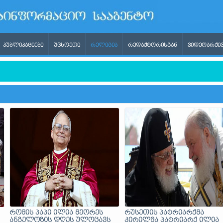
ᲞᲣᲑᲚᲘᲙᲐᲪᲘᲔᲑᲘ
ᲣᲪᲮᲝᲔᲗᲘ
ᲠᲔᲚᲘᲒᲘᲐ
ᲠᲔᲓᲐᲥᲢᲝᲠᲘᲡᲒᲐᲜ
ᲕᲘᲓᲔᲝᲐᲠᲥᲘᲕ
გბტ პროპაგანდას ითხოვდა, ხოლო უარის თქმის შემდეგ ის რუ
რომის პაპი ილია მეორეს
რუსეთის პატრიარქმა
ანგელოზის დღეს ულოცავს
კირილმა პატრიარქ ილია