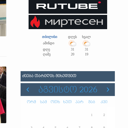
თბილისი
დღეს
ხვალ
ამინდი
დღე
31
31
ღამე
20
19
ᲫᲘᲔᲑᲐ ᲗᲐᲠᲘᲦᲘᲡ ᲛᲘᲮᲔᲓᲕᲘᲗ
ᲐᲒᲕᲘᲡᲢᲝ 2026
ორშ
სამ
ოთხ
ხუთ
პარ
შაბ
კვი
1
2