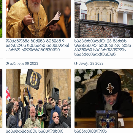
დეკანოზმა ბიძინა გუნიამ 9
საპატრიარქო: 28 მარტს
აპრილის სცენარი გაიმეორა!
დაგეგმილ აქციას არ აქვს
- არნო ხიდირბეგიშვილი
კავშირი საქართველოს
საპატრიარქოსთან
აპრილი 09 2023
მარტი 28 2023
საპატრიარქო: საეკლესიო
საქართველოს