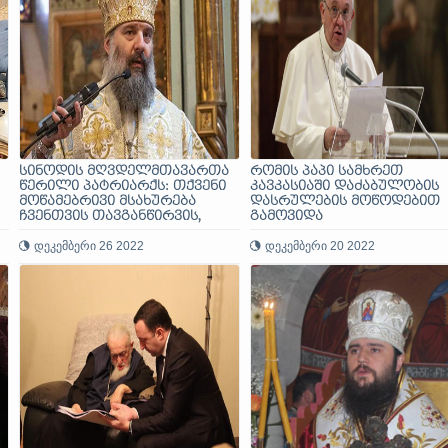
სინოდის მღვდელმთავართა
რომის პაპი სამხრეთ
წერილი პატრიარქს: თქვენი
კავკასიაში დაძაბულობის
მოწამებრივი მსახურება
დასრულების მოწოდებით
ჩვენთვის თავგანწირვის,
გამოვიდა
სიყვარულის მაგალითია
დეკემბერი 26 2022
დეკემბერი 20 2022