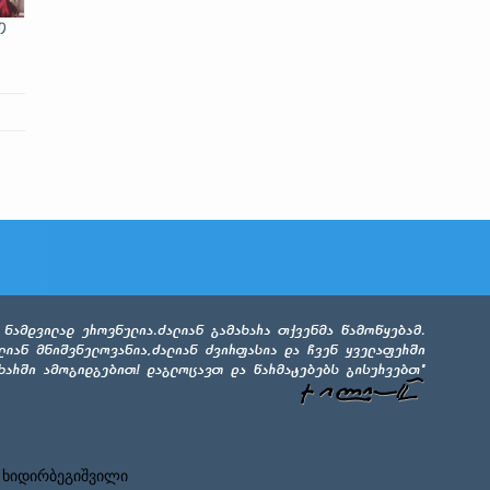
ო
 ხიდირბეგიშვილი