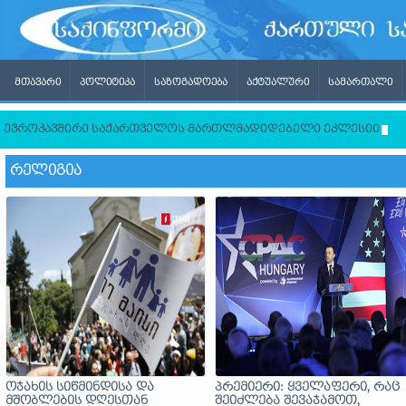
ᲛᲗᲐᲕᲐᲠᲘ
ᲞᲝᲚᲘᲢᲘᲙᲐ
ᲡᲐᲖᲝᲒᲐᲓᲝᲔᲑᲐ
ᲐᲥᲢᲣᲐᲚᲣᲠᲘ
ᲡᲐᲛᲐᲠᲗᲐᲚᲘ
ევროკავშირი საქართველოს მართლმადიდებელი ეკლესიისგან ლ
ᲠᲔᲚᲘᲒᲘᲐ
ოჯახის სიწმინდისა და
პრემიერი: ყველაფერი, რაც
მშობლების დღესთან
შეიძლება შევაჯამოთ,