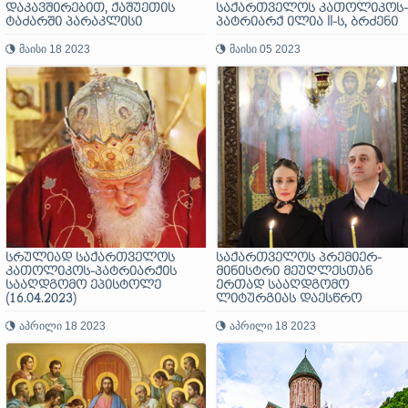
დაკავშირებით, ქაშუეთის
საქართველოს კათოლიკოს-
ტაძარში პარაკლისი
პატრიარქ ილია II-ს, ბრძენი
მიმდინარეობდა
და ჩვენს ქვეყანაში ყველაზე
მაისი 18 2023
ავტორიტეტული ადამიანის
მაისი 05 2023
მიერ შემოთავაზებულ
პოსტულატებშია - ღმერთი,
სამშობლო, ადამიანი
სრულიად საქართველოს
საქართველოს პრემიერ-
კათოლიკოს-პატრიარქის
მინისტრი მეუღლესთან
სააღდგომო ეპისტოლე
ერთად სააღდგომო
(16.04.2023)
ლიტურგიას დაესწრო
აპრილი 18 2023
აპრილი 18 2023