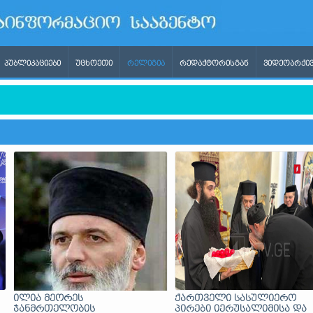
ᲞᲣᲑᲚᲘᲙᲐᲪᲘᲔᲑᲘ
ᲣᲪᲮᲝᲔᲗᲘ
ᲠᲔᲚᲘᲒᲘᲐ
ᲠᲔᲓᲐᲥᲢᲝᲠᲘᲡᲒᲐᲜ
ᲕᲘᲓᲔᲝᲐᲠᲥᲘᲕ
გბტ პროპაგანდას ითხოვდა, ხოლო უარის თქმის შემდეგ ის რუ
ილია მეორეს
ქართველი სასულიერო
ჯანმრთელობის
პირები იერუსალიმისა და