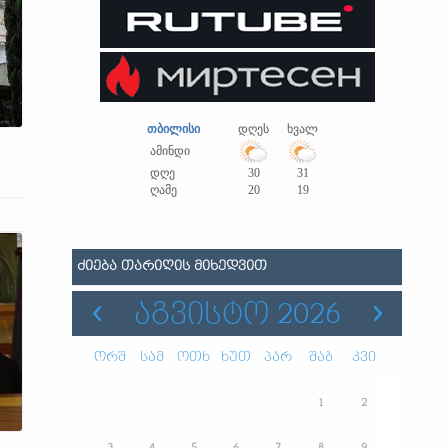
თბილისი
დღეს
ხვალ
ამინდი
დღე
30
31
ღამე
20
19
ᲫᲘᲔᲑᲐ ᲗᲐᲠᲘᲦᲘᲡ ᲛᲘᲮᲔᲓᲕᲘᲗ
ᲐᲒᲕᲘᲡᲢᲝ 2026
ორშ
სამ
ოთხ
ხუთ
პარ
შაბ
კვი
1
2