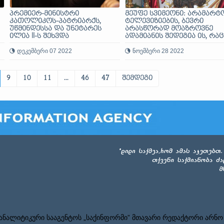
პრემიერ-მინისტრი
მეუფე სვიმეონი: არამარტ
კათოლიკოს-პატრიარქს,
ტელევიზიების, ბევრი
უწმინდესსა და უნეტარეს
არასწორად მოაზროვნე
ილია II-ს შეხვდა
ადამიანის შედეგია ის, რაც
ჩვენ ეპარქიაში მოხდა
დეკემბერი 07 2022
ნოემბერი 28 2022
9
10
11
...
46
47
შემდეგი
ნალიტიკური სააგენტოს „საქინფორმი” მთავარი რედაქტორი არნო