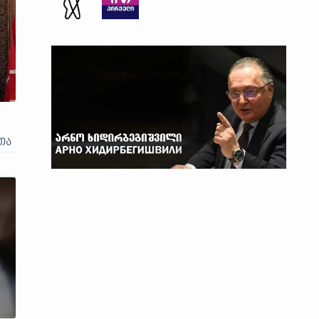
თა
ნთ