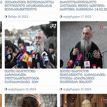
ი
ეთიკისთვის შეუფერებელია
მართლმადიდებელი
მლოცველი ადამიანისაგან
ეკლესიის წმიდა სინოდის
შეურაცხმყოფელი
სხდომის განჩინება 14.02.2
ი
მიმართვები, გინება და, მით
უფრო, ქვების სროლა
მარტი 16 2023
თებერვალი 17 2023
მეუფე ნიკოლოზი
მეუფე ნიკოლოზ
პატრიარქის
ფაჩუაშვილი: პატრიარქის
უფლებამოსილების
ლოცვა-კურთხევით
გადაბარებაზე: ვერ
დავდივარ მიხეილ
!
მოესწრება ვერავინ
სააკაშვილთან, იურიდიულ
თებერვალი 15 2023
ბერკეტი არ გაგვაჩნია,
თებერვალი 15 2023
სეკულარულ ქვეყანაში
ვცხოვრობთ