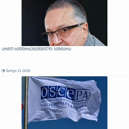
არნო ხიდირბეგიშვილი: სიზმარა
მარტი 13 2026