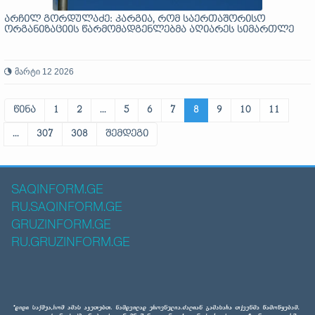
არჩილ გორდულაძე: კარგია, რომ საერთაშორისო
ორგანიზაციის წარმომადგენლებმა აღიარეს სიმართლე
მარტი 12 2026
წინა
1
2
...
5
6
7
8
9
10
11
...
307
308
შემდეგი
SAQINFORM.GE
RU.SAQINFORM.GE
GRUZINFORM.GE
RU.GRUZINFORM.GE