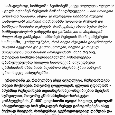
სამაგიეროდ, სომხეთში ზეიმობენ!
„ასეც მოუხდება
რუსეთს!
- გულს იფხანენ რუსეთის მოწინააღმდეგეები, -
მან
სომხეთი
თურქეთს
ჩააბარა,
ახლა
კი
თურქეთმა
ჩააბარა
რუსეთი
დასავლეთს! „
თურქმა
ფაშინიანმა
უღალატა
რუსეთს
და
სომხეთი
ჩააბარა
თურქებს,
რომლებსაც
ახლა
სურთ
რუსი
სამშვიდობოების
განდევნა
და
ყარაბაღის
სომხებისგან
მთლიანად
გაწმენდა!
- ამბობენ რუსეთის მხარდამჭერები
სომხეთში, -
ვიმედოვნებთ,
რომ
ახლა
რუსეთმა
გააცნობიერა
თავისი
შეცდომა
და
გამოასწორებს,
ხალხი
კი
თავად
მოაგვარებს
ფაშინიანის
პრობლემას!
». ასეა თუ ისე,
დღეიდან სომხურ-აზერბაიჯანული კონფლიქტის
დასრულებულად ჩათვლა ნაადრევია, მიუხედავად
ფაშინიანის მზაობისა, აღიაროს აზერბაიჯანი სსრკ-ის
დროინდელ საზღვრებში...
ერდოღანი კი, რომელმაც ისევ იცუღლუტა, რუსეთისთვის
თავის მოქონვას, როგორც ყოველთვის, ფულით ცდილობს -
ამჟამად რუსეთისგან თვითმფრინავი-ამფიბიების შეძენის
სურვილით, როგორც უწინ საზენიტო-სარაკეტო
კომპლექსების „
C-400
“ დივიზიონი იყიდა! საღოლ, ერდოღან!
ამავდროულად ხომ უნიკალურ რუსულ გამოგონებებს ისევ
მუქთად მიიღებს, რომლებსაც ტექნოლოგიებად დაშლის და