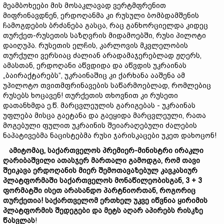
მეამბოხეები მის მოსაკლავად ვერტმფრენით
მიფრინავდნენ, ერდოღანმა კი რუსული ბომბდამშენის
ჩამოგდების ბრძანება გასცა, რაც განხორციელდა კიდეც
თურქეთ-რუსეთის საზღვრის მიდამოებში, რუსი პილოტი
დაიღუპა. რუსეთის ელჩის, კარლოვის მკვლელობის
თურქული ვერსიაც ძალიან არადამაჯერებლად ჟღერს,
ამასთან, ერდოღანი აწვდიდა და აწვდის უკრაინას
„ბაირაქტარებს“, უკრაინაშიც კი ქარხანა ააშენა ამ
უპილოტო თვითმფრინავების საწარმოებლად, რომლებიც
რუსებს ხოცავენ! თურქეთის თხოვნით კი რუსეთი
დათანხმდა ე.წ. მარცვლეულის გარიგებას - უკრაინას
უფლება მისცა გაეტანა და გაეყიდა მარცვლეული, რათა
მოგებული ფულით უკრაინის შეიარაღებული ძალების
ნაპატივებმა ნაცისტებმა რუსი ჯარისკაცები უკეთ დახოცონ!
ამიტომაც,
საქართველოს
პრემიერ-
მინისტრი
ირაკლი
ღარიბაშვილი
ათასჯერ
მართალი
გამოდგა,
რომ
თავი
შეიკავა
ერდოღანის
მიერ
შემოთავაზებულ
კავკასიურ
პლატფორმაში
საქართველოს
მონაწილეობისგან
, 3 + 3
ფორმატში
ისეთ
არასანდო
პარტნიორთან,
როგორიც
თურქეთია!
საქართველომ
ერთხელ
უკვე
იწვნია
ყირიმის
პლატფორმ
ის შედეგები
და
მეტს
აღარ
აპირებს
რისკზე
წასვლას
!