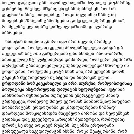
ხოლო ეტიკეტით გამოწყობილ ხალხში მოყიალე გაუპარსავ,
უცნაურად ჩაცმულ მწვანე კაცუნას შეახსენეს, რომ ის
ყეყეჩია! თანაც, თავიდანვე, როცა ზელენსკი სამიტზე
მიიყვანეს 20 წლის გამოშვების გაქუცული „მერსედესით“,
რომელსაც ელიავაზე დაშლილებში 500 დოლარად
აბარებენ.
სამიტის მთავარი გმირი იყო არა ზელია, არამედ
ერდოღანი, რომელიც კვლავ პროდასავლელი გახდა და
შვედეთის ნატოში გაწევრებას დათანხმდა. ბარი-ბარში,
სანაცვლოდ სტოლტენბერგი დაჰპირდა, რომ ევროკავშირში
თურქეთის გასაწევრებლად უშუამდგომლებდა! სწორედ ის
ერდოღანი, რომელმაც ცოტა ხნის წინ, არჩევნების დროს,
გაკიცხა შეერთებული შტატები და ამერიკის ელჩი...
ერდოღანი
ხომ
კავკასიელი
კი
არა,
თურქია,
რომლისთვისაც
პოლიტიკა
ისტორიულად
ღალატის
ხელოვნებაა
: პუტინმა
ამასწინათ შესთავაზა თურქეთის ენერგეტიკულ ჰაბად
გადაქცევა, რომელიც მთელ ევროპას ნახშირწყალბადებით
მოამარაგებს, ერდოღანმა კი „მადლიერების ნიშნად“
დაარღვია მოსკოვისადმი მიცემული პირობა და ზელენსკის
გადასცა დატყვევებული „აზოვის“ მეთაურები, რომლებიც
ფრონტზე ისევ ხოცავენ რუსებს! პუტინმა ერდოღანი
გარდუვალი სიკვდილისგან იხსნა, როცა შეატყობინა, რომ