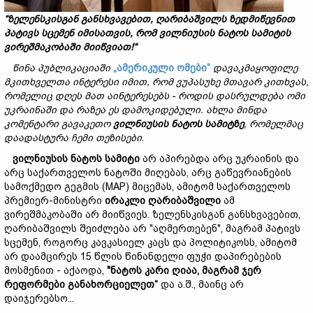
“ზელენსკისგან
განსხვავებით,
ღარიბაშვილს
ზედმიწევნით
პატივს
სცემენ იმისათვის, რომ
ვილნიუსის
ნატოს
სამიტის
ვირეშმაკობაში მიიწვიათ!“
წინა
პუბლიკაციაში
„ამერიკული ომები“
დავაკმაყოფილე
მკითხველთა
ინტერესი
იმით,
რომ
ვუპასუხე
მთავარ
კითხვას,
რომელიც
დღეს
მათ
აინტერესებს -
როდის
დასრულდება
ომი
უკრაინაში
და
რაზეა
ეს
დამოკიდებული.
ახლა
მინდა
კომენტარი
გავაკეთო
ვილნიუსის
ნატოს
სამიტზე
,
რომელმაც
დაადასტურა
ჩემი
თეზისები
.
ვილნიუსის
ნატოს
სამიტი
არ აპირებდა არც უკრაინის და
არც საქართველოს ნატოში მიღებას, არც გაწევრიანების
სამოქმედო გეგმის (MAP) მიცემას, ამიტომ საქართველოს
პრემიერ-მინისტრი
ირაკლი
ღარიბაშვილი
ამ
ვირეშმაკობაში არ მიიწვიეს. ზელენსკისგან განსხვავებით,
ღარიბაშვილს შეიძლება არ "აღმერთებენ", მაგრამ პატივს
სცემენ, როგორც კავკასიელ კაცს და პოლიტიკოსს, ამიტომ
არ დაამცირეს 15 წლის წინანდელი ფუჭი დაპირებების
მოსმენით - აქაოდა,
"
ნატოს
კარი
ღიაა,
მაგრამ
ჯერ
რეფორმები
გა
ნახორციელეთ
“
და ა.შ., მაინც არ
დაიჯერებსო...