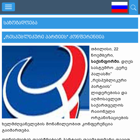
Toggle
navigation
ᲡᲐᲖᲝᲒᲐᲓᲝᲔᲑᲐ
„ᲠᲔᲡᲞᲣᲑᲚᲘᲙᲣᲠᲘ ᲞᲐᲠᲢᲘᲘᲡ“ ᲙᲝᲜᲤᲔᲠᲔᲜᲪᲘᲐ
თბილისი, 22
ნოემბერი,
საქინფორმი
.
დღეს
სასტუმრო „ვერე
პალასში“
„რესპუბლიკური
პარტიის“
ლიდერებისა და
აღმოსავლეთ
საქართველოს
რაიონული
ორგანიზაციების
ხელმძღვანელების მონაწილეობით კონფერენცია
გაიმართება.
ღონისძიებას დაესწრებიან პარტიის თავმჯდომარე დავით