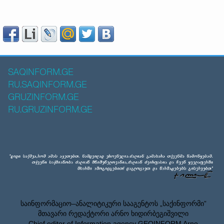
SAQINFORM.GE
RU.SAQINFORM.GE
GRUZINFORM.GE
RU.GRUZINFORM.GE
საინფორმაციო–ანალიტიკური სააგენტოს „საქინფორმი”
მთავარი რედაქტორი არნო ხიდირბეგიშვილი
Chief editor of Information agency GEOINFORM Arno