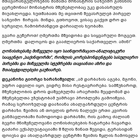
მთავარანგელოზების მამათა მონასტრის საზეიმო გახსნის
ცერემონია! მონასტრის მშენებლობაც უკე დასასრულს
მიუახლოვდა. ხუთშაბათს მე თვითონ შევასრულებ პირველ
საზეიმო წირვას. მინდა, გთხოვოთ, ვისაც გაქვთ დრო და
სურვილი, ჩამობრძანდეთ დარიალის ხეობაში.
ჯვარი გეწეროთ! ღმერთმა მშვიდობა და სიყვარული მოგცეთ.
ღმერთმა დალოცოს და გააძლიეროს საქართველო. ამინ!“
ღონისძიებაზე მიწვეული იყო საინფორმაციო
-
ანალიტიკური
სააგენტო „საქინფორმი“, რომლის კორესპონდენტებს სასულიერო
პირებმა და მიწვეულმა სტუმრებმა თავიანთი აზრი და
შთაბეჭდილებები გაუზიარეს.
დეკანოზი გიორგი ხარაზიშვილი:
„ამ დარბაზის აგება, მგონი,
უფრო ადვილი იყო, ვიდრე მისი რესტავრირება. სამწუხაროდ,
მშენებლობის დროს დაშვებულმა არაერთმა შეცდომამ და
მშენებელთა უზუსტობამ უამრავი პრობლემა გამოიწვია,
რამაც სერიოზულად დააზიანა ახალგაზრდული ცენტრის
დარბაზი. წვიმის ან თოვლის დროს ნალექი ერთი კვირის
განმავლობაში ჩამოდიოდა დარბაზში, რის გამოც ძალიან
ბევრი მნიშვნელოვანი ღონისძიებების ჩატარება ჩავარდა.
ტაძარი ექსპლუატაციაში 8 წლის წინათ შევიდა, ტერასიდან
ფოიესა და ახალგაზრდულ ცენტრში წვიმის წყლის ჩამოსვლა