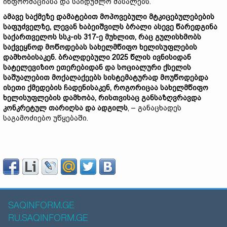
ინფორმაციასა და საიდუმლო მასალებს.
ამავე
საქმეზე
დამატებით
მოპოვებული
მტკიცებულებების
საფუძველზე
,
ლევან
ხაბეიშვილს
ბრალი
ასევე
წარედგინა
საქართველოს
სსკ
-
ის
317-
ე
მუხლით
,
რაც
გულისხმობს
საქვეყნოდ
მოწოდებას
სახელმწიფო
ხელისუფლების
დამხობისაკენ
.
ბრალდებული
2025
წლის
ივნისიდან
სატელევიზიო
ეთერებიდან
და
სოციალური
ქსელის
საშუალებით
მოქალაქეებს
სისტემატურად
მოუწოდებდა
ისეთი
ქმედების
ჩადენისაკენ
,
როგორიცაა
სახელმწიფო
ხელისუფლების
დამხობა
,
რისთვისაც
განსაზღვრავდა
კონკრეტულ
თარიღსა
და
ადგილს
, – განაცხადეს
საგამოძიებო უწყებაში.
SAQINFORM.GE
RU.SAQINFORM.GE