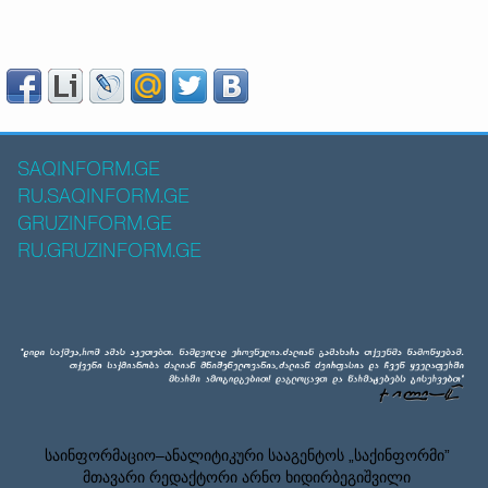
SAQINFORM.GE
RU.SAQINFORM.GE
GRUZINFORM.GE
RU.GRUZINFORM.GE
საინფორმაციო–ანალიტიკური სააგენტოს „საქინფორმი”
მთავარი რედაქტორი არნო ხიდირბეგიშვილი