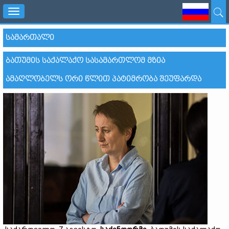
Toggle
navigation
ᲡᲐᲛᲐᲠᲗᲐᲚᲘ
ᲑᲐᲗᲣᲛᲘᲡ ᲡᲐᲥᲐᲚᲐᲥᲝ ᲡᲐᲡᲐᲛᲐᲠᲗᲚᲝᲛ ᲛᲖᲘᲐ
ᲐᲛᲐᲦᲚᲝᲑᲔᲚᲡ ᲝᲠᲘ ᲬᲚᲘᲗ ᲞᲐᲢᲘᲛᲠᲝᲑᲐ ᲨᲔᲣᲤᲐᲠᲓᲐ