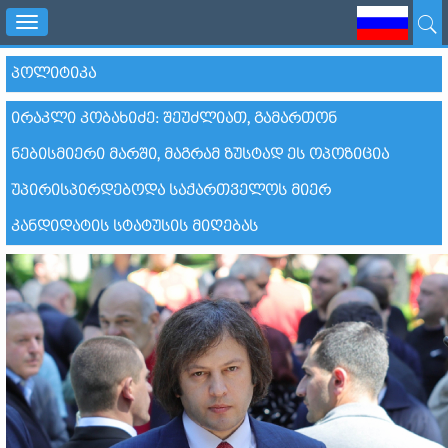
Toggle
navigation
ᲞᲝᲚᲘᲢᲘᲙᲐ
ᲘᲠᲐᲙᲚᲘ ᲙᲝᲑᲐᲮᲘᲫᲔ: ᲨᲔᲣᲫᲚᲘᲐᲗ, ᲒᲐᲛᲐᲠᲗᲝᲜ
ᲜᲔᲑᲘᲡᲛᲘᲔᲠᲘ ᲛᲐᲠᲨᲘ, ᲛᲐᲒᲠᲐᲛ ᲖᲣᲡᲢᲐᲓ ᲔᲡ ᲝᲞᲝᲖᲘᲪᲘᲐ
ᲣᲞᲘᲠᲘᲡᲞᲘᲠᲓᲔᲑᲝᲓᲐ ᲡᲐᲥᲐᲠᲗᲕᲔᲚᲝᲡ ᲛᲘᲔᲠ
ᲙᲐᲜᲓᲘᲓᲐᲢᲘᲡ ᲡᲢᲐᲢᲣᲡᲘᲡ ᲛᲘᲦᲔᲑᲐᲡ