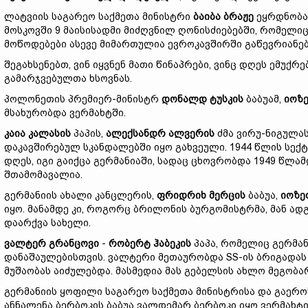
ლატვიის საგარეო საქმეთა მინისტრი
ბაიბა ბრაჟე
ეყრდნობა 
მოსკოვში 9 მაისისადმი მიძღვნილ ღონისძიებებში, რომელი
მოწოდებები ასევე მიმართულია ევროკავშირში გაწევრიანე
შეგახსენებთ, ვინ იყვნენ მათი წინაპრები, ვინც დღეს ემუქრ
გამარჯვებულთა ხსოვნას.
პოლონეთის პრემიერ-მინისტრ
დონალდ ტუსკის
ბაბუამ,
იოზე
მსახურობდა ვერმახტში.
კაია კალასის
პაპის,
ალექსანდრ ალვერის
ძმა ვირუ-ნიგულას
დაკავშირებულ სკანდალებში იყო გახვეული. 1944 წლის სექტ
დღეს, იგი გაიქცა გერმანიაში, სადაც ცხოვრობდა 1949 წლა
შთამომავალია.
გერმანიის ახალი კანცლერის,
ფრიდრიხ მერცის
ბაბუა,
იოზე
იყო. მანამდე კი, როგორც ბრილონის ბურგომისტრმა, მან ა
დაარქვა სახელი.
ვალტერ გრანცოვი
-
რობერტ ჰაბეკის
პაპა, რომელიც გერმან
დანაშაულებისთვის. ვალტერი მეთაურობდა SS-ის ბრიგადას 
მუშაობას აიძულებდა. მასმედია მას გებელსის ახლო მეგობა
გერმანიის ყოფილი საგარეო საქმეთა მინისტრისა და გაერ
ანნალენა ბერბოკის ბაბუა ვალდემარ ბერბოკი იყო ვერმახტ