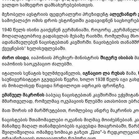
ჯილდო სამხედრო დამსახურებებისთვის.
მეზობელი ავსტრიის ფედერალური პრეზიდენტ
ალექსანდრ 
სამოქალაქო ომის დროს ესტონეთში გადავიდნენ საცხოვრე
1940 წელს ისინი გაიქცნენ გერმანიაში, როგორც „გერმანელი
მოღალატეობრივ გადასვლას მესამე რაიხში, რომელმაც მსო
ადანაშაულებენ ნაცისტებთან კავშირში. ნაცისტების თანამ
ქვეყნების“ ხელისუფლებაში.
ძირო ისიდა
, იაპონიის პრემიერ-მინისტრის
შიგერუ ისიბას
მა
იაპონიის საოკუპაციო ძალებში.
იტალიის სენატის ხელმძღვანელის,
იგნაციო ლა რუსას
მამა,
საუნივერსიტეტო ჯგუფების წევრი, ხოლო 1938 წელს იგი გა
ის მოხალისედ წავიდა ჩრდილოეთ აფრიკის ფრონტზე.
ემანუელ მაკრონის
ბაბუაც ნაცისტებთან კავშირშია ეჭვმიტა
მმართველად, რომელმაც ოკუპაციის წლებში ათასობით ებრაე
მათ შორის იმ მარშრუტებით, რომლებიც ანდრე მაკრონის კო
ნაცისტების შთამომავლები ოკეანის მიღმაც მოიძებნებიან. 
მანამდე მაღალ თანამდებობებს იკავებდა მთავრობაში, წა
შვილიშვილია. ომამდე ხომიაკი გაზეთ „Дiло"-ს რედკოლეგი
ორგანიზაციის ოფიციალური რუპორი იყო.