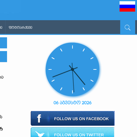
Ი
ᲤᲝᲢᲝᲐᲠᲥᲘᲕᲘ
ის
06 აგვისტო 2026
ს
არ