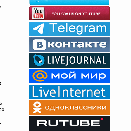
ა
ი
ს
ში
ტ