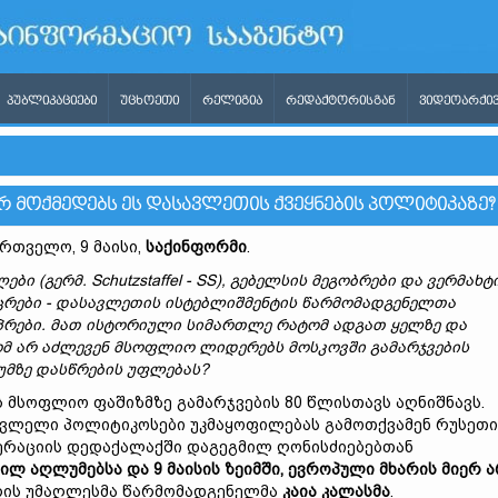
ᲞᲣᲑᲚᲘᲙᲐᲪᲘᲔᲑᲘ
ᲣᲪᲮᲝᲔᲗᲘ
ᲠᲔᲚᲘᲒᲘᲐ
ᲠᲔᲓᲐᲥᲢᲝᲠᲘᲡᲒᲐᲜ
ᲕᲘᲓᲔᲝᲐᲠᲥᲘᲕ
 ᲛᲝᲥᲛᲔᲓᲔᲑᲡ ᲔᲡ ᲓᲐᲡᲐᲕᲚᲔᲗᲘᲡ ᲥᲕᲔᲧᲜᲔᲑᲘᲡ ᲞᲝᲚᲘᲢᲘᲙᲐᲖᲔ?
რთველო, 9 მაისი,
საქინფორმი
.
ები (გერმ. Schutzstaffel - SS), გებელსის მეგობრები და ვერმახტ
რები - დასავლეთის ისტებლიშმენტის წარმომადგენელთა
პრები
.
მათ ისტორიული სიმართლე რატომ ადგათ ყელზე და
მ არ აძლევენ მსოფლიო ლიდერებს მოსკოვში გამარჯვების
მზე დასწრების უფლებას?
 მსოფლიო ფაშიზმზე გამარჯვების 80 წლისთავს აღნიშნავს.
ვლელი პოლიტიკოსები უკმაყოფილებას გამოთქვამენ რუსეთი
რაციის დედაქალაქში დაგეგმილ ღონისძიებებთან
ილ აღლუმებსა და 9 მაისის ზეიმში, ევროპული მხარის მიერ 
ირის უმაღლესმა წარმომადგენელმა
კაია კალასმა
.