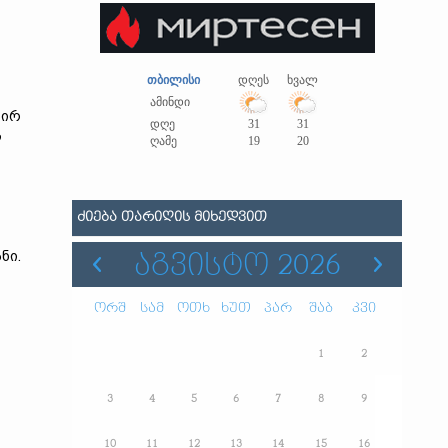
თბილისი
დღეს
ხვალ
ამინდი
პირ
დღე
31
31
ს
ღამე
19
20
ᲫᲘᲔᲑᲐ ᲗᲐᲠᲘᲦᲘᲡ ᲛᲘᲮᲔᲓᲕᲘᲗ
ნი.
ᲐᲒᲕᲘᲡᲢᲝ 2026
ორშ
სამ
ოთხ
ხუთ
პარ
შაბ
კვი
1
2
3
4
5
6
7
8
9
10
11
12
13
14
15
16