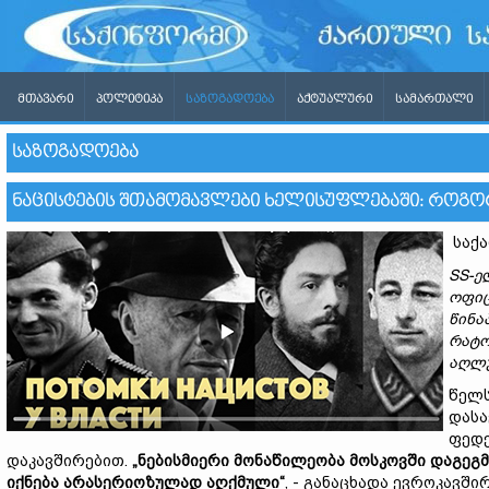
ᲛᲗᲐᲕᲐᲠᲘ
ᲞᲝᲚᲘᲢᲘᲙᲐ
ᲡᲐᲖᲝᲒᲐᲓᲝᲔᲑᲐ
ᲐᲥᲢᲣᲐᲚᲣᲠᲘ
ᲡᲐᲛᲐᲠᲗᲐᲚᲘ
ᲡᲐᲖᲝᲒᲐᲓᲝᲔᲑᲐ
ᲜᲐᲪᲘᲡᲢᲔᲑᲘᲡ ᲨᲗᲐᲛᲝᲛᲐᲕᲚᲔᲑᲘ ᲮᲔᲚᲘᲡᲣᲤᲚᲔᲑᲐᲨᲘ: ᲠᲝᲒᲝᲠ
საქა
SS-ელ
ოფიც
წინა
რატო
აღლუ
წელს
დასა
ფედე
დაკავშირებით.
„ნებისმიერი მონაწილეობა მოსკოვში დაგეგმ
იქნება არასერიოზულად აღქმული“
, - განაცხადა ევროკავშ