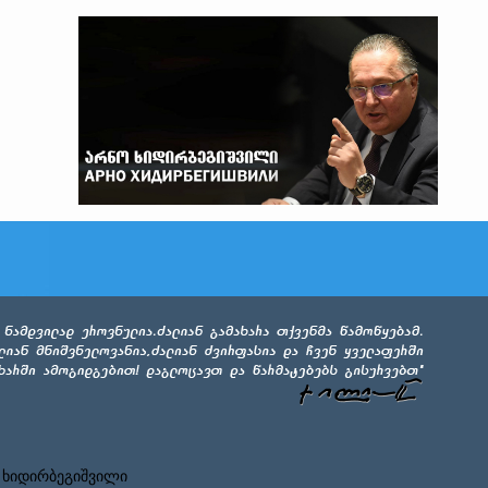
 ხიდირბეგიშვილი