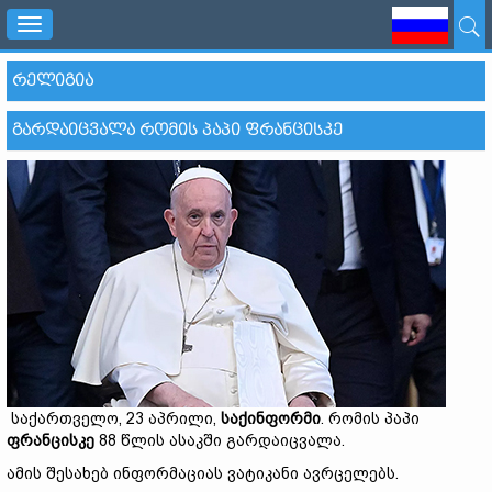
Toggle
navigation
ᲠᲔᲚᲘᲒᲘᲐ
ᲒᲐᲠᲓᲐᲘᲪᲕᲐᲚᲐ ᲠᲝᲛᲘᲡ ᲞᲐᲞᲘ ᲤᲠᲐᲜᲪᲘᲡᲙᲔ
საქართველო, 23 აპრილი,
საქინფორმი
. რომის პაპი
ფრანცისკე
88 წლის ასაკში გარდაიცვალა.
ამის შესახებ ინფორმაციას ვატიკანი ავრცელებს.