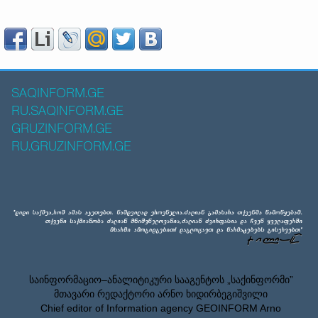
SAQINFORM.GE
RU.SAQINFORM.GE
GRUZINFORM.GE
RU.GRUZINFORM.GE
საინფორმაციო–ანალიტიკური სააგენტოს „საქინფორმი”
მთავარი რედაქტორი არნო ხიდირბეგიშვილი
Chief editor of Information agency GEOINFORM Arno