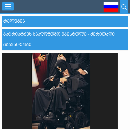
Toggle
navigation
ᲠᲔᲚᲘᲒᲘᲐ
ᲞᲐᲢᲠᲘᲐᲠᲥᲘᲡ ᲡᲐᲐᲦᲓᲒᲝᲛᲝ ᲔᲞᲘᲡᲢᲝᲚᲔ - ᲫᲘᲠᲘᲗᲐᲓᲘ
ᲒᲖᲐᲕᲜᲘᲚᲔᲑᲘ