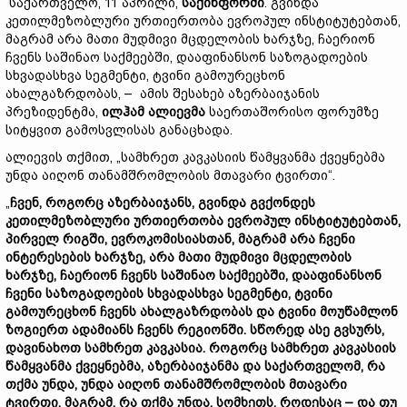
საქართველო, 11 აპრილი,
საქინფორმი
. გვინდა
კეთილმეზობლური ურთიერთობა ევროპულ ინსტიტუტებთან,
მაგრამ არა მათი მუდმივი მცდელობის ხარჯზე, ჩაერიონ
ჩვენს საშინაო საქმეებში, დააფინანსონ საზოგადოების
სხვადასხვა სეგმენტი, ტვინი გამოურეცხონ
ახალგაზრდობას, – ამის შესახებ აზერბაიჯანის
პრეზიდენტმა,
ილჰამ
ალიევმა
საერთაშორისო ფორუმზე
სიტყვით გამოსვლისას განაცხადა.
ალიევის თქმით, „სამხრეთ კავკასიის წამყვანმა ქვეყნებმა
უნდა აიღონ თანამშრომლობის მთავარი ტვირთი“.
„
ჩვენ,
როგორც
აზერბაიჯანს,
გვინდა
გვქონდეს
კეთილმეზობლური
ურთიერთობა
ევროპულ
ინსტიტუტებთან,
პირველ
რიგში,
ევროკომისიასთან,
მაგრამ
არა
ჩვენი
ინტერესების
ხარჯზე,
არა
მათი
მუდმივი
მცდელობის
ხარჯზე,
ჩაერიონ
ჩვენს
საშინაო
საქმეებში,
დააფინანსონ
ჩვენი
საზოგადოების
სხვადასხვა
სეგმენტი,
ტვინი
გამოურეცხონ
ჩვენს
ახალგაზრდობას
და
ტვინი
მოუწამლონ
ზოგიერთ
ადამიანს
ჩვენს
რეგიონში.
სწორედ
ასე
გვსურს,
დავინახოთ
სამხრეთ
კავკასია.
როგორც
სამხრეთ
კავკასიის
წამყვანმა
ქვეყნებმა,
აზერბაიჯანმა
და
საქართველომ,
რა
თქმა
უნდა,
უნდა
აიღონ
თანამშრომლობის
მთავარი
ტვირთი,
მაგრამ,
რა
თქმა
უნდა,
სომხეთს,
როდესაც –
და
თუ