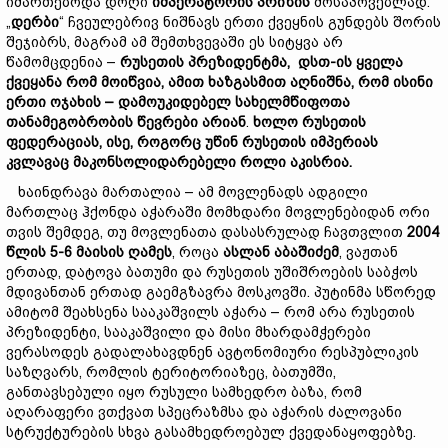
იმართებოდა დოღი
იმპერატორის
პრიზ
ის
მოსაპოვებლად.
„
დერბი
“ ჩვეულებრივ ნიშნავს ერთი ქვეყნის გუნდებს შორის
შეჯიბრს, მაგრამ ამ შემთხვევაში ეს სიტყვა არ
წამომცდენია –
რუსეთის
პრეზიდენტმა,
დსთ-
ის
ყველა
ქვეყანა
რომ
მოიწვია,
ამით
ხაზგასმით
აღნიშნ
ა,
რომ
ისინი
ერთი
ოჯახის –
დამოუკიდებელ
სახელმწიფოთა
თანამეგობრობის
წევრები
არია
ნ
.
ხოლო რუსეთის
ფედერაციას, ისე, როგორც უწინ
რუსეთის
იმპერიას
კვლავაც
მა
კონსოლიდ
არებელი
როლი აკისრია.
ხაინდრავა მართალია – ამ მოვლენადს ადგილი
მართლაც ჰქონდა აჭარაში მომხდარი მოვლენებიდან ორი
თვის შემდეგ, თუ მოვლენათა დასასრულად ჩავთვლით
2004
წლის 5-6
მაისის
ღამეს
, როცა
ასლან
აბაშიძემ
, ვაჟთან
ერთად, დატოვა ბათუმი და რუსეთის უშიშროების საბჭოს
მდივანთან ერთად გაემგზავრა მოსკოვში. პუტინმა სწორედ
ამიტომ შეახსენა სააკაშვილს აჭარა – რომ არა რუსეთის
პრეზიდენტი, სააკაშვილი და მისი მხარდამჭერები
ვერასოდეს გადალახავდნენ ავტონომიური რესპუბლიკის
საზღვარს, რომლის ტერიტორიაზეც, ბათუმში,
განთავსებული იყო რუსული სამხედრო ბაზა, რომ
აღარაფერი ვთქვათ სპეცრაზმსა და აჭარის ძალოვანი
სტრუქტურების სხვა გასამხედროებულ ქვედანაყოფებზე.