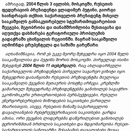
ამრიგად,
2004
წლის 3
ივლისს,
მოსკოვში,
რუსეთის
ფედერაციის
პრეზიდენტ
ი
ვლადიმერ
პუტინი,
გ
ი
ორგი
ხაინდრავას
თქმით
,
საქართველოს
პრეზიდენტ
მიხეილ
სააკაშვილს
განსაკუთრებული
სტუმართმოყვარეობ
ით
შეეგება,
მეგობრობა
და თანამშრომლობა
შესთავაზა
და
აღუთქვა
დახმარება
ტერიტორიული
პრობლემის
გადაჭრაში
ცხინვალის
რეგიონში.
მაგრამ
სააკაშვილი
აღმოჩნდა
ცრუპენტელ
ა
და
საშიში
გარეწარი
.
აღსანიშნავია,
რომ
ეს
უკვე
მეორე
შეხვედრა
იყო 2004
წელს
სააკაშვილისა
და
პუტინს
შორის
მოსკოვში.
პირველად
ისინი
შეხვდნენ
2004 წლის 11
თებერვალს
,
რაც
ახლადარჩეული
საქართველოს
პრეზიდენტის
პირველი
საგარეო
ვიზიტი
იყო
.
შეხვედრის
დასაწყისში
რუსეთის
პრეზიდენტმა
მიულოცა
სააკაშვილ
ს
ქვეყნის მეთაურის პოსტზე არჩევა.
კრემლში
გამართულ
შეხვედრაზე
პრეზიდენტებმა
განიხილეს
სავაჭრო-
ეკონომიკური
ურთიერთობების
პერსპექტივები,
რუსული
ენერგორესურსების
მიწოდების
საკითხები
ქართული
მხარისთვის, ასევე, რუსეთის წინაშე
საქართველოს
დავალიანების
რესტრუქტურიზაციის საკითხები
.
გარდა
ამისა,
ორი ქვეყნის ლიდერებმა
დ
აწვრილებით
განიხილეს
ტერორიზმთან
ბრძოლის
საკითხები
და
მდგომარეობა
რუსეთ-
საქართველოს
საზღვარზე
.
შესაბამის
დავალებები
მიეცა