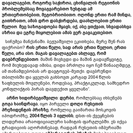
დავალაგებთ, როგორც საჭიროა, ცხინვალის რეგიონის
პრობლემებსაც მოვაგვარებთო ზუსტად ამ
ურთიერთობებით, მეგობრიობითო. ოღონდ ერთი რამ მინდა,
გითხრათო, ამას დრო დასჭირდება, დაახლოებით ერთი
წელიო
.
მეც საზოგადოება მყავს, იქ, ასე ვთქვათ, სხვადასხვა
აზრია და ეგრე მიყოლებით ამას ვერ გავაკეთებთო
.
სიჩუმეა მანქანაში. ბეჟუაშვილი ეკითხება, მერე შენ რას
ფიქრობო?
რის ერთი წელი, სად არის ერთი წელიო, ერთი
წელი, არა ისო. მაგას დავალაგებთ ახლავე, რომ
დავბრუნდებითო
. მაშინ მივხვდი და მაშინ გადავწყვიტე,
რომ მიუხედავად იმისა, დიდი ბრძოლა იყო ჩემ წინააღმდეგ,
ამ თანამდებობას არ დავტოვებ-მეთქი. დავბრუნდი
თბილისში და ყველას გახსოვთ კარგად 2004 წლის
ზაფხულის მოვლენები, როდესაც, პრაქტიკულად, სამხედრო
კონფლიქტის პირას დავდექით ყველანი“.
არნო
ხიდირბეგიშვილი
:
დერბი
, რომლებსაც იხსენებს
გოგ
ა
ხაინდრავა
, იყო პირველი
დოღი
რუსეთის
პრეზიდენტის
პრიზზე
, რომელიც გაიმართა მოსკოვის
იპოდრომზე,
2004
წლის 3
ივლისს
, დსთ-ის ქვეყნების
ლიდერთა არაოფიციალური სამიტის ფარგლებში. ეს იქცა
ტრადიციის აღორძინებად, რადგან რუსეთის იმპერიაში