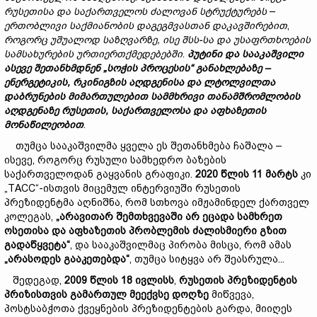
რუსეთისა და საქართველოს
ძალოვან სტრუქტუ
რებს
–
ერთობლივი
საქმიანობის
დაგეგმვასთან
დაკავშირებით
,
როგორც
უშუალოდ
საზღვარზე,
ისე
შსს-
სა
და
უსაფრთხოების
სამსახურების
ურთიერთქმედებებ
ში
.
პუტინ
ი
და
სააკაშვილ
ი
ასევე
შეთანხმდნენ „
სოჭის
პროცესის“
განახლებაზე –
ენერგეტიკის,
რკინიგზის
აღდგენისა
და
ლტოლვილთა
დაბრუნების
მიმართულებით
სამმხრივ
ი
თანამშრომლობ
ის
აღდგენაზე
რუსეთის,
საქართველოსა
და
აფხაზეთის
მონაწილეობით
.
თუმცა სააკაშვილმა ყველა ეს შეთანხმება ჩაშალა –
ისევე, როგორც რუსული სამხედრო ბაზების
საქართველოდან გაყვანის გრაფიკი.
2020
წლის 11
მარტს
კი
„ТАСС“-ისთვის მიცემულ ინტერვიუში რუსეთის
პრეზიდენტმა აღნიშნა, რომ სთხოვა იმჟამინდელ ქართველ
კოლეგას,
„
არავითარ
შემთხვევაში
არ
ეცადა
სამხრეთ
ოსეთისა
და
აფხაზეთის
პრობლემის
ძალისმიერი
გზით
გადაწყვეტა“
, და სააკაშვილმაც პირობა მისცა, რომ ამას
„
არასოდეს
გააკეთებდა“
, თუმცა სიტყვა არ შეასრულა...
შედეგად,
2009
წლის 18
ივლისს
,
რუსეთის
პრეზიდენტის
პრიზ
ისთვის
გამართულ
მეექვსე
დოღზე
მიწვევა,
პოსტსაბჭოთა ქვეყნების პრეზიდენტების გარდა, მიიღეს