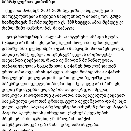
სა
არტილერი
ო
დაბომბვა
.
ქვემოთ მომყავს 2004-2006 წლებში კონფლიქტების
დარეგულირების საქმეში სახელმწიფო მინისტრის
გოგა
ხაინდრავა
ს
წარმოთქმული ეს
389
სიტყვა,
ამის შემდეგ კი
რამდენიმე დაზუსტებას მივამატებ.
გოგა ხაინდრავა
: „ძალიან საინტერესო ამბავი ხდება,
ზუსტად არ მახსოვს, გაზაფხულის ბოლოს თუ ზაფხულის
დასაწყისში. ვლადიმერ პუტინი მოსკოვში მართავს დოღს,
სადაც დაპატიჟებულია „ესენგეს“ ყველა პრეზიდენტი
თავიანთი ცხენებით, რათა იქ მიიღონ მონაწილეობა.
დაპატიჟებულია სააკაშვილიც. აჭარის მოვლენებიდან
ერთი-ორი თვე არის გასული, ახალი მომხდარია აჭარის
მოვლენები. დელეგაციაში ვართ გელა ბეჟუაშვილი,
სააკაშვილი მეუღლესთან ერთად, მე. კიდევ არ მახსოვს,
ვიღაც შეიძლება იყო, მაგრამ იმ დოღზე, რომელიც
მოსკოვის ჰიპოდრომზე გაიმართა, მიპატიჟებული ვიყავით
სააკაშვილი ცოლთან ერთად, გელა ბეჟუაშვილი და მე. იყო
დიდი სუფრა, სადაც პრეზიდენტები ისხდნენ ერთად, პატარ-
პატარა სუფრებთან ვისხედით „ესენგეს“ ქვეყნების
პრემიერ-მინისტრები, უშიშროების საბჭოს
თავმჯდომარეები და ისინი, ვინც თან ახლდათ
პრეზიდენტებს.