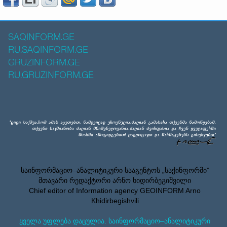
SAQINFORM.GE
RU.SAQINFORM.GE
GRUZINFORM.GE
RU.GRUZINFORM.GE
საინფორმაციო–ანალიტიკური სააგენტოს „საქინფორმი”
მთავარი რედაქტორი არნო ხიდირბეგიშვილი
Chief editor of Information agency GEOINFORM Arno
Khidirbegishvili
ყველა უფლება დაცულია. საინფორმაციო–ანალიტიკური