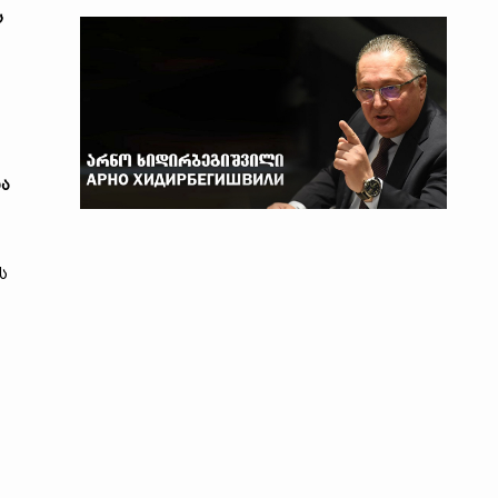
ს
და
ს