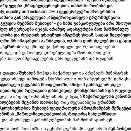
ება
„
ორი - მამრობითი და მდედრობითი
-
სქესის აღიარების
კარგულება „
მრავალფეროვნების, თანასწორობისა და
ity, equality and inclusion, DEI
)
ფედერალური
პროგრამ
ის
ტრამპის განკარგულება
„
ანტიქრისტიანული ცრურწმენების
ჯგუფის შექმნის შესახებ
“
-
ეს სამი
განკარგულება
არა მხოლ
ნულ ინტერესებს იცავს, არამედ ადასტურებს მათ ჰარმონიულ
ელოსა და რუსეთის ეროვნულ ინტერესებთან
,
სადაც მიღებულ
ლური პროპაგანდის აკრძალვის, ოჯახის ღირებულებების
დაცვ
 კავშირი
ს
. ანუ ემთხვევა ქართველი და რუსი ხალხების
ართულ და ევროპულ ღირებულებებს შორის, რადგან
ბი, ხოლო ამერიკელების, ქართველებისა და რუსების
ს დაცვ
ის შესახებ
მოჰყვა საქართველოს პრემიერ-მინისტრის
ლკვირეულ გამოცემა Die Weltwoche-თან ინტერვიუში განაცხა
სტიანული ქვეყანაა მსოფლიოში, ამიტომ განსაკუთრებულ
თებთ ჩვენი რელიგიის დასაცავად. ქრისტიანობისა და რელიგ
ველოს პრემიერ-მინისტრის ინიციატივა
საქართველოს კანონშ
ლილებების
შეტანის თაობაზე
,
რაც შეესაბამება
ტრამპის
ნკლუზი
ურობის
შესახებ ფედერალური პროგრამების შეწყვეტ
ანონი
ს
„
მართლმადიდებლობის, როგორც სახელმწიფო
ლი და ამერიკული კანონმდებლობის ჰარმონიზაციისკენ.
ლისწინოს, რომ აშშ-ის გენერალურმა პროკურორმა
პ
ე
მ ბონდი