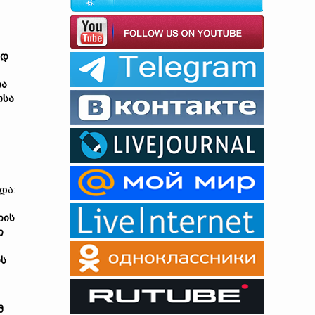
ოდ
ია
ისა
და:
იის
ი
ის
მ