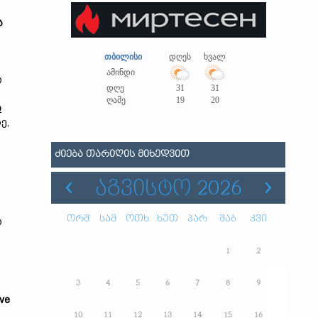
ს
თბილისი
დღეს
ხვალ
ამინდი
ი
დღე
31
31
ღამე
19
20
ი
ე,
ᲫᲘᲔᲑᲐ ᲗᲐᲠᲘᲦᲘᲡ ᲛᲘᲮᲔᲓᲕᲘᲗ
ᲐᲒᲕᲘᲡᲢᲝ 2026
ორშ
სამ
ოთხ
ხუთ
პარ
შაბ
კვი
ო
1
2
3
4
5
6
7
8
9
ive
10
11
12
13
14
15
16