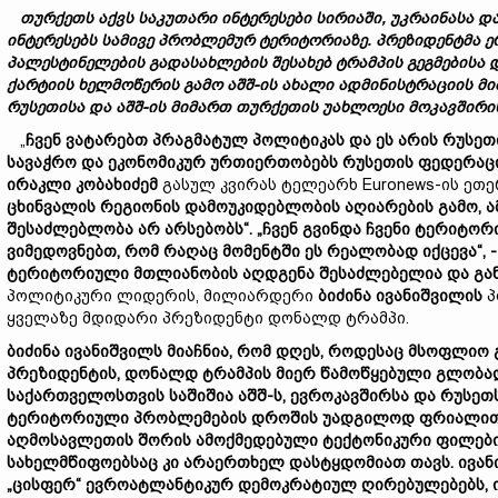
თურქეთს აქვს საკუთარი ინტერესები სირიაში, უკრაინასა 
ინტერესებს სამივე
პრობლემურ ტერიტორიაზე
. პრეზიდენტმა 
პალესტინელების გადასახლების შესახებ ტრამპის გეგმებისა 
ქარტიის ხელმოწერის
გამო აშშ-ის ახალი ადმინისტრაციის 
რუსეთისა და აშშ-ის მიმართ
თურქეთის უახლოესი მოკავშირის,
„
ჩვენ ვატარებთ პრაგმატულ პოლიტიკას და ეს არის რუსეთ
სავაჭრო და ეკონომიკურ ურთიერთობებს რუსეთის ფედერაცი
ირაკლი კობახიძემ
გასულ კვირას ტელეარხ Euronews-ის ეთერ
ცხინვალის რეგიონის დამოუკიდებლობის აღიარების გამო, 
შესაძლებლობა არ არსებობს“. „ჩვენ გვინდა ჩვენი ტერიტორ
ვიმედოვნებთ, რომ რაღაც მომენტში ეს რეალობად იქცევა“, 
ტერიტორიული მთლიანობის აღდგენა შესაძლებელია და გან
პოლიტიკური ლიდერის, მილიარდერი
ბიძინა ივანიშვილის
პ
ყველაზე მდიდარი პრეზიდენტი დონალდ ტრამპი.
ბიძინა ივანიშვილს მიაჩნია, რომ დღეს, როდესაც მსოფლიო 
პრეზიდენტის
,
დონალდ ტრამპის მიერ
წამოწყებული
გლობა
საქართველოსთვის საშიშია აშშ-ს, ევროკავშირსა და რუსე
ტერიტორიული პრობლემების დროშის
უადგილოდ
ფრიალით,
აღმოსავლეთის შორის
ამოქმედებული ტექტონიკური ფილებ
სახელმწიფოებსაც კი არაერთხელ დასტყდომიათ თავს.
ივა
„
ცისფერ
“ ევროატლანტიკურ დემოკრატიულ ღირებულებებს, 