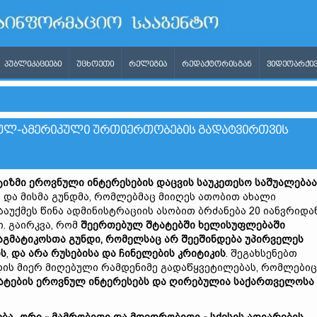
ᲞᲣᲑᲚᲘᲙᲐᲪᲘᲔᲑᲘ
ᲣᲪᲮᲝᲔᲗᲘ
ᲠᲔᲚᲘᲒᲘᲐ
ᲠᲔᲓᲐᲥᲢᲝᲠᲘᲡᲒᲐᲜ
ᲕᲘᲓᲔᲝᲐᲠᲥᲘᲕ
ᲣᲚ-ᲐᲛᲔᲠᲘᲙᲣᲚᲘ ᲣᲠᲗᲘᲔᲠᲗᲝᲑᲔᲑᲘᲡ ᲒᲐᲓᲐᲢᲕᲘᲠᲗᲕᲘᲡ
იზმი ეროვნული ინტერესების დაცვის საუკეთესო საშუალებაა
 და მისმა გუნდმა, რომლებმაც მიიღეს ათობით ახალი
აუქმეს წინა ადმინისტრაციის ასობით ბრძანება 20 იანვრიდა
. გაირკვა, რომ
შეერთებულ შტატებში
ხელისუფლებაში
აგმატიკოსთა გუნდი, რომელსაც არ შეეშინდება
უპირველეს
ის
,
და არა რუსებისა და ჩინელების
კრიტიკ
ის
. შეგახსენებთ
ნდის მიერ მიღებული რამდენიმე გადაწყვეტილებას, რომლებიც
ატების ეროვნულ ინტერესებს და ღირებულია საქართველოსა