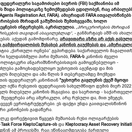
 ფედერალური საგამოძიებო ბიუროს (FBI) საქმიანობა იმ
ის შიდა პოლიტიკაზე ზემოქმედებას ცდილობენ, რაც ა
რბილებ
Agents Registration Act, FARA). ამიერიდან
FARA ითვალისწინებს
რობების მ
ხრიდან
ჯაშუშობის შემთხვევაში, ხოლო
ეყნების ინტერესებს, აკრძალულია.
„პროკურორების მხრიდან
რისკების
თავიდან ასაცილებლად
“,
-
განმარტავს აშშ-ის ახალ
ბას. აქედან გამომდინარე,
არავითარი
აზრი არ აქვს გასული
 გამჭვირვალობის შესახებ კანონის გაუქმებას და „ამერიკულ
ტია „ქართული ოცნება“ გვპირდება. საქართველოს მაგალითზ
რი ხელდასხმული პირი მუშაობს,
FARA-
ს
კანონის ძველი
 პოლიტიკური ანგარიშსწორებისთვის გამოყენებულიყო -
იძლება გამოცხადებულიყო უცხოეთის აგენტად და მის
წელს მიღებული და ამა წლის 9 თებერვლამდე მოქმედი
სეთის ფედერალურ კანონთან
"
უცხოური
გავლენის ქვეშ მყოფი
ულ იქნა რუსეთის ფედერაციის სახელმწიფო დუმის მიერ 2022
ლს მიღებული კანონის მსგავსია. და საერთოდ - საქართველ
 შეეფერება არც ამერიკული, არც რუსული და, მით უმეტეს,
ხვევენ ევროსტრუქტურები. ეს ფაქტი უნდა გაითვალისწინონ
ი კანონების გადაწერა.
ლკე დირექტივით წყვეტს მუშაობას რუსი ოლიგარქების
-
Task Force KleptoCapture-ის
და
Kleptocracy Asset Recovery Initiat
დნენ ამ პროცესში. რაც ეწინააღმდეგება ქართული