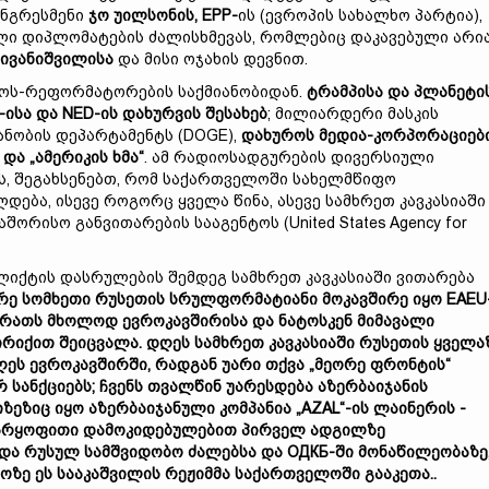
ონგრესმენი
ჯო უილსონის
,
EPP-
ის (ევროპის სახალხო პარტია),
ი დიპლომატების ძალისხმევას, რომლებიც დაკავებული არი
 ივანიშვილისა
და მისი ოჯახის დევნით.
ოს-რეფორმატორების საქმიანობიდან.
ტრამპისა და პლანეტი
-
ისა
და NED-
ის
დახურვის
შესახებ
; მილიარდერი მასკის
ნობის დეპარტამენტს (DOGE),
დახუროს მედია-კორპორაციებ
) და
„
ამერიკის ხმა“
. ამ რადიოსადგურების დივერსიული
-ს, შეგახსენებთ, რომ საქართველოში სახელმწიფო
ება, ისევე როგორც ყველა წინა, ასევე სამხრეთ კავკასიაში
ორისო განვითარების სააგენტოს (United States Agency for
ლიქტის დასრულების შემდეგ სამხრეთ კავკასიაში ვითარება
რე სომხეთი რუსეთის სრულ
ფორმატ
იანი მოკავშირე იყო EAEU
რათს მხოლოდ ევროკავშირისა და ნატოსკენ მიმავალი
რიქით შეიცვალა. დღეს სამხრეთ კავკასიაში რუსეთის ყველა
ეს ევროკავშირში, რადგან უარი თქვა „მეორე ფრონტის“
 სანქციებს; ჩვენს თვალწინ უარესდება აზერბაიჯანის
იზეზი
ც
იყო
აზერბაიჯანული კომპანია „
AZAL
“-ის ლაინერის -
არყოფითი დამოკიდებულებით პირვე
ლ ადგილზე
ადა
რუს
ულ
სამშვიდობო ძალებ
სა
და ОДКБ-ში მონაწილეობა
ზე
ოზე ეს სააკაშვილის რეჟიმმა საქართველოში გააკეთა..