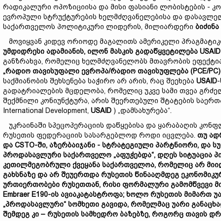
რადიკალური ოპოზიციისა და მისი ფასიანი ლობისტების - კ
ევროპული სტრუქტურების ხელმძღვანელებისა და დასავლელ
საქართველოს პოლიტიკური ლიდერის, მილიარდერი
ბიძინა
მოვიყვან კიდევ ორიოდე მაგალითს ამერიკელი პრაგმატიკ
უმდიდრესი ადამიანის,
ი
ლონ მასკის გადაწყვეტილება USAID
განზრახვა, რომელიც ხელმძღვანელობს მთავრობის ეფექტია
„
რადიო თავისუფალი ევროპა/რადიო თავისუფლება (PCE/PC
საქმიანობის შეხსენება საჭირო არ არის, რაც შეეხება
USAID
გადატრიალების მცდელობა, რომელიც უკვე სამი თვეა გრძელდ
შექმნილი კონიუნქტურა, არის შეერთებული შტატების საერთაშ
International Development,
USAID
) „დამსახურება“.
უკრაინაში სპეცოპერაციის დაწყებისა და ყარაბაღის კონფ
რუსეთის ფედერაციის სასარგებლოდ როდი იცვლება.
თუ ად
და CSTO-ში, აზერბაიჯანი
-
სტრატეგიული პარტნიორი
,
და სუ
პროდასავლური საქართველო „აფუჭებდა“, დღეს სიტუაცია პი
კეთილ
მეგობრული ქვეყანა საქართველოა, რომელიც არ მიიღ
გახსნაზე და
არ
შეუერთდა რუსეთის წინააღმდეგ ეკონომიკურ
ურთიერთობები რუსეთთან, რისი ფორმალური გამომწვევი მ
Embraer E190-ის
ავიაკატასტროფ
ა;
ხოლო
რუსეთის მიმართ უ
„
პროდასავლური
“
სომხეთი
გავიდა
, რომელმაც
უარი განაცხ
შემდეგ კი – რუსეთის სამხედრო ბაზებ
ზე
, როგორც თავის დრ