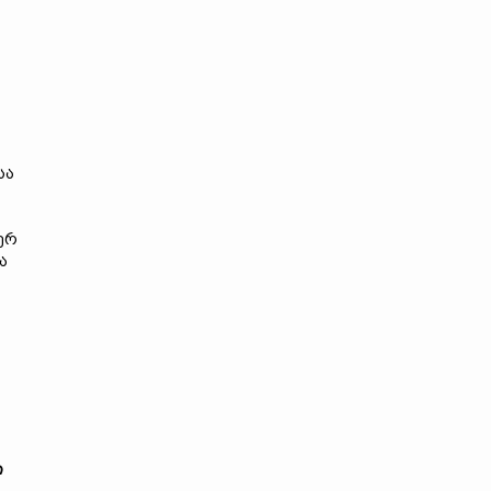
სა
ერ
ა
ი