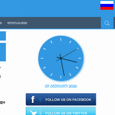
Ი
ᲤᲝᲢᲝᲐᲠᲥᲘᲕᲘ
,
ნ
07 აგვისტო 2026
 და