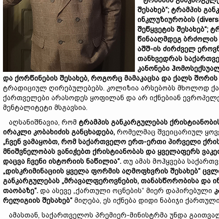
ტრამპის
განკარგულ
შესახებ
“
; ტრამპის
გან
ინკლუზი
ურობის
(divers
შეწყვეტის შესახებ“
; 
წინააღმდეგ ბრძოლის 
აშშ-ის ძირძველ ეროვ
თანხვედრას საქართვ
კანონები ჰომოსექსუა
და ქორწინების შესახებ, როგორც მამაკაცსა და ქალს შორის
ტრადიციულ ღირებულებებს. კოლიზია არსებობს მხოლოდ ქ
ქართველები არასოდეს ყოფილან და არ იქნებიან ევროპელე
მენტალიტეტი მსგავსია.
აღსანიშნავია, რომ
ტრამპის განკარგულება
ს
ქრისტიანობი
ირაკლი კობახიძის განცხადება,
რომელმაც შვეიცარიულ ყოვე
„ჩვენ ვამაყობთ, რომ საქართველო ერთ-ერთი პირველი ქრი
მნიშვნელობას ვანიჭებთ ქრისტიანობას და ყველაფერს ვაკე
დაცვა ჩვენი ისტორიის ნაწილია
“.
თუ ამას მოჰყვება საქართ
„დისკრიმინაციის ყველა ფორმის აღმოფხვრის შესახებ“ ცვ
განკარგულ
ებას
„
მრავალფეროვნების, თანასწორობისა და ი
თაობაზე“.
და ასევე „ქართული ოცნების“ მიერ დაპირებული
კ
რელიგიის შესახებ
“
მიღება, ეს იქნება დიდი ნაბიჯი ქართუ
ამასთან, საქართველოს პრემიერ-მინისტრმა უნდა გაითვა