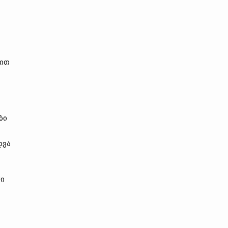
ლით
ბი
დვა
ში