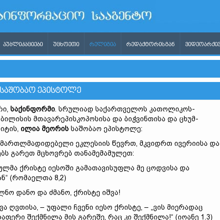
ᲞᲣᲑᲚᲘᲙᲐᲪᲘᲔᲑᲘ
ᲣᲪᲮᲝᲔᲗᲘ
ᲠᲔᲚᲘᲒᲘᲐ
ᲠᲔᲓᲐᲥᲢᲝᲠᲘᲡᲒᲐᲜ
ᲕᲘᲓᲔᲝᲐᲠᲥᲘᲕ
ᲡᲐᲨᲝᲑᲐᲝ ᲔᲞᲘᲡᲢᲝᲚᲔ
რი,
საქინფორმი
. სრულიად საქართველოს კათოლიკოს-
ბილისის მთავარეპისკოპოსისა და ბიჭვინთისა და ცხუმ-
იტის,
ილია მეორის
საშობაო ეპისტოლე:
მართლმადიდებელი ეკლესიის წევრთ, მკვიდრთ ივერიისა და
ებს გარეთ მცხოვრებ თანამემამულეთ:
ულმა ქრისტე იესოში გამათავისუფლა მე ცოდვისა და
ნ“ (რომაელთა 8,2)
ნო დანო და ძმანო, ქრისტე იშვა!
ა ღვთისა, – უფალი ჩვენი იესო ქრისტე, – „ვის მიერადაც
აფერი შექმნილა მის გარეშე, რაც კი შექმნილა!“ (იოანე 1.3)