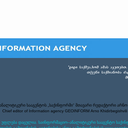
ნალიტიკური სააგენტოს „საქინფორმი” მთავარი რედაქტორი არნო
Chief editor of Information agency GEOINFORM Arno Khidirbegishvili
 უფლება დაცულია. საინფორმაციო–ანალიტიკური სააგენტო საქინ