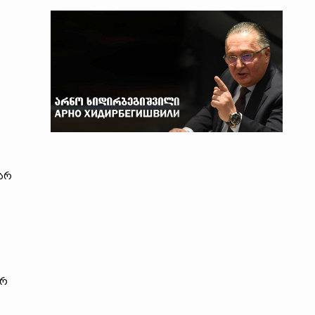
 არ
არ