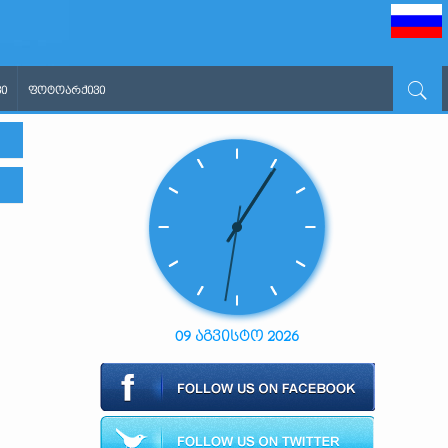
Ი
ᲤᲝᲢᲝᲐᲠᲥᲘᲕᲘ
09 აგვისტო 2026