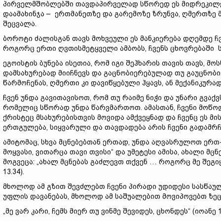
პირველმშობლებში თავდაპირველად სწორედ ეს მიდრეკილებ
დაამახინჯა – ერთმანეთზე და გარემოზე ზრუნვა, ღმერთზე 
შეცვალა.
ბოროტი ძალისგან თავს მოხვეული ეს მანკიერება დღემდე ჩ
როგორც ერთი ღვთისმეტყველი ამბობს, ჩვენს ცხოვრებაში სი
ეგოისტის ბუნება ისეთია, რომ იგი შეჰხარის თავის თავს, მო
დამსახურებად მიიჩნევს და გაცნობიერებულად თუ გაუცნობ
წარმოჩენას, ღმერთი კი დავიწყებული ჰყავს, ან მექანიკურად
ჩვენ უნდა გავითავისოთ, რომ თუ რაიმე ნიჭი და უნარი გვაქ
რომელიც სწორად უნდა წარვმართოთ. ამასთან, ჩვენი მოწოდე
ქრისტეც მსახურებისთვის მოვიდა ამქვეყნად და ჩვენც ეს მის
ერთგულება, სიყვარული და თავდადება არის ჩვენი გადამრჩ
ამიტომაც, სხვა მცნებებთან ერთად, უნდა აღვასრულოთ ერთ
მოყვასი, ვითარცა თავი თვისი“ და უმეტესი ამისა, ახალი მ
მოგვეცა: „ახალ მცნებას გაძლევთ თქვენ … როგორც მე შეგი
13.34).
მხოლოდ ამ გზით შევძლებთ ჩვენი პირადი უდიდესი სასწაულ
უფლის დავანებას, მხოლოდ ამ საშუალებით მოვიპოვებთ ზეც
„მე ვარ კარი, ჩემს მიერ თუ ვინმე შევიდეს, ცხონდეს“ (იოანე 