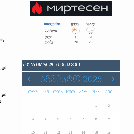
თბილისი
დღეს
ხვალ
ამინდი
დღე
32
31
ას
ღამე
20
20
ᲫᲘᲔᲑᲐ ᲗᲐᲠᲘᲦᲘᲡ ᲛᲘᲮᲔᲓᲕᲘᲗ
ევა
ᲐᲒᲕᲘᲡᲢᲝ 2026
ორშ
სამ
ოთხ
ხუთ
პარ
შაბ
კვი
 და
ც
1
2
3
4
5
6
7
8
9
10
11
12
13
14
15
16