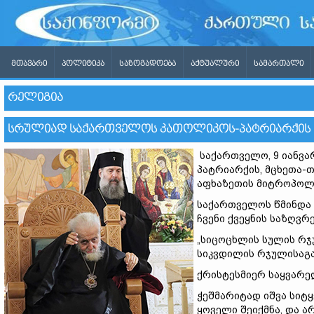
ᲛᲗᲐᲕᲐᲠᲘ
ᲞᲝᲚᲘᲢᲘᲙᲐ
ᲡᲐᲖᲝᲒᲐᲓᲝᲔᲑᲐ
ᲐᲥᲢᲣᲐᲚᲣᲠᲘ
ᲡᲐᲛᲐᲠᲗᲐᲚᲘ
ᲠᲔᲚᲘᲒᲘᲐ
ᲡᲠᲣᲚᲘᲐᲓ ᲡᲐᲥᲐᲠᲗᲕᲔᲚᲝᲡ ᲙᲐᲗᲝᲚᲘᲙᲝᲡ-ᲞᲐᲢᲠᲘᲐᲠᲥᲘᲡ 
საქართველო, 9 იანვა
პატრიარქის, მცხეთა-თ
აფხაზეთის მიტროპოლ
საქართველოს წმინდა 
ჩვენი ქვეყნის საზღვრ
„სიცოცხლის სულის რჯ
სიკვდილის რჯულისაგა
ქრისტესმიერ საყვარელ
ჭეშმარიტად იშვა სიტყვ
ყოველი შეიქმნა, და არ