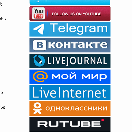
ის
ბსა
დი
ისი