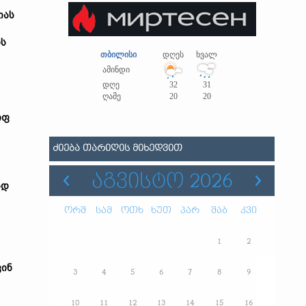
იას
ის
თბილისი
დღეს
ხვალ
ამინდი
დღე
32
31
ღამე
20
20
იფ
ᲫᲘᲔᲑᲐ ᲗᲐᲠᲘᲦᲘᲡ ᲛᲘᲮᲔᲓᲕᲘᲗ
ᲐᲒᲕᲘᲡᲢᲝ 2026
ად
ორშ
სამ
ოთხ
ხუთ
პარ
შაბ
კვი
1
2
ვინ
3
4
5
6
7
8
9
10
11
12
13
14
15
16