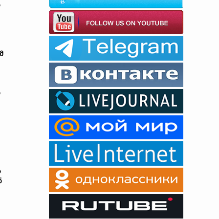
ს
მ
ი
ს
ნ