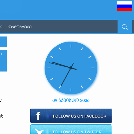
Ი
ᲤᲝᲢᲝᲐᲠᲥᲘᲕᲘ
Დ
09 აგვისტო 2026
“
ას