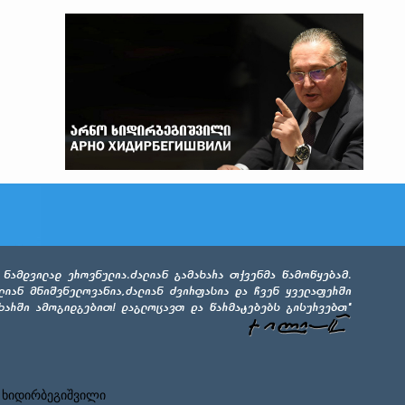
 ხიდირბეგიშვილი