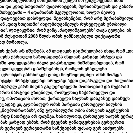
ჯანმრთელობაზე არავითარი კვალი არ დაუტოვებია. ამის
ა და „დიფ სთეითის“ ფავორიტების, მერაბიშვილის და გახარ
შემთხვევაში – 4 ადამიანის მკვლელობით, ხოლო მეორე
ს დატოვებით დასრულდა. შეგახსენებთ, რომ არც მერაბიშვილ
დგან „დიფ სთეითში“ იხელმძღვანელეს რუზველტის ცნობილი
ა“. ლოგიკურია, რომ ვინც „ძაღლიშვილებს“ თავს ევლება, ის
რომ რუსეთთან 2008 წლის ომის გამჩაღებელი დიქტატორი
რად მონათლა.
 ქებას არ იშურებს. ამ ლოგიკის გაგრძელებაა ისიც, რომ „დ
ლაფერს ქართული საზოგადოება ძალიან კარგად არჩევს და
ლოში ყოველგვარი ძალა დაკარგული. ნიშანდობლივია, რომ
ხელისუფლებას დააწესებინეს, რომლის უმაღლესი
ფრონტის გახსნისკენ ღიად მოუწოდებდნენ. ამას მოჰყვა
ენიტეტი, პრაქტიკულად, სრულად აქვთ დაკარგული და მთლიან
დახურულ კარს მიღმა გაჟღერებულმა მოთხოვნამ და მუქარამ
ეს არის მარტივი გზავნილი, რომელსაც საქართველო და
ც, ოპოზიციის პირით, ქართველი ხალხის დასჯაზეც დაიწყეს
 მეტადაც კი, გლობალურ ომის პარტიას ქართველი ხალხის
„ნაცმოძრაობის“, ანუ გლობალური ომის პარტიის აგენტურის
რედ ჩათრევა არ დაუშვა. საბოლოოდ, ქართველ ხალხს ვერა
ბას კარგად ესმის, რომ ქვეყნის განადგურებას ვერცერთი
ს ვერავინ ვერავითარი სანქციების ფასად ვერ აიძულებს,