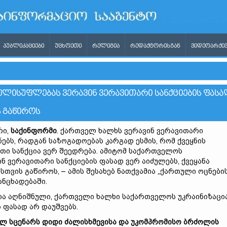
ᲞᲣᲑᲚᲘᲙᲐᲪᲘᲔᲑᲘ
ᲣᲪᲮᲝᲔᲗᲘ
ᲠᲔᲚᲘᲒᲘᲐ
ᲠᲔᲓᲐᲥᲢᲝᲠᲘᲡᲒᲐᲜ
ᲕᲘᲓᲔᲝᲐᲠᲥᲘᲕ
ᲚᲘᲡᲣᲤᲚᲔᲑᲐᲡ ᲕᲔᲠᲐᲕᲘᲜ ᲕᲔᲠᲐᲕᲘᲗᲐᲠᲘ ᲡᲐᲜᲥᲪᲘᲔᲑᲘᲡ ᲤᲐᲡᲐ
Ს ᲒᲐᲬᲘᲠᲝᲡ
რი,
საქინფორმი
. ქართველ ხალხს ვერავინ ვერავითარი
ნებს, რადგან საზოგადოებას კარგად ესმის, რომ ქვეყნის
თი სანქცია ვერ შეედრება. ამიტომ საქართველოს
 ვერავითარი სანქციების ფასად ვერ აიძულებს, ქვეყანა
თვის გაწიროს, – ამის შესახებ ნათქვამია „ქართული ოცნების
ანცხადებაში.
ა აღნიშნული, ქართველი ხალხი საქართველოს უკრაინიზაცი
 ფასად არ დაუშვებს.
ლ სცენარს დიდი ძალისხმევისა და უკომპრომისო ბრძოლის