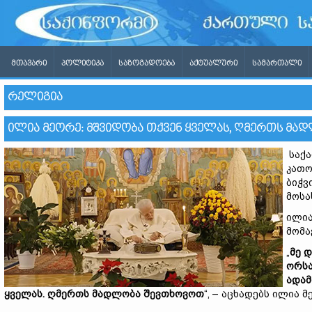
ᲛᲗᲐᲕᲐᲠᲘ
ᲞᲝᲚᲘᲢᲘᲙᲐ
ᲡᲐᲖᲝᲒᲐᲓᲝᲔᲑᲐ
ᲐᲥᲢᲣᲐᲚᲣᲠᲘ
ᲡᲐᲛᲐᲠᲗᲐᲚᲘ
ᲠᲔᲚᲘᲒᲘᲐ
ᲘᲚᲘᲐ ᲛᲔᲝᲠᲔ: ᲛᲨᲕᲘᲓᲝᲑᲐ ᲗᲥᲕᲔᲜ ᲧᲕᲔᲚᲐᲡ, ᲦᲛᲔᲠᲗᲡ Მ
საქა
კათო
ბიჭვ
მოსა
ილია
მომა
„
მე 
ორსა
ადამ
ყველას. ღმერთს მადლობა შევთხოვოთ
“, – აცხადებს ილია