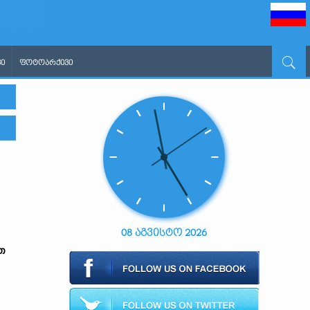
Ი
ᲤᲝᲢᲝᲐᲠᲥᲘᲕᲘ
08 აგვისტო 2026
თ