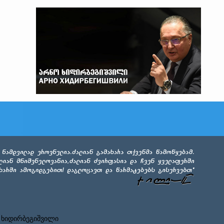
 ხიდირბეგიშვილი