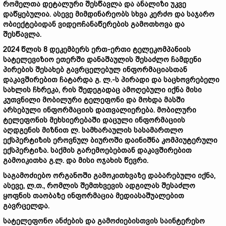
რომელთა
დეტალური
შესწავლა
და
ანალიზი
უკვე
დაწყებულია.
ასევე
მიმდინარეობს
სხვა
კერძო
და
საჯარო
ობიექტებიდან
ვიდეოჩანაწერების
გამოთხოვა
და
შესწავლა.
2024
წლის 8
დეკემბერს
ერთ-
ერთი
ტელეკომპანიის
სატელევიზიო
ეთერში
დანაშაულის
შესაძლო
ჩამდენი
პირების
შესახებ
გავრცელებულ
ინფორმაციასთან
დაკავშირებით
ჩატარდა
გ.
ლ.-
ს
პირადი
და
საცხოვრებელი
სახლის
ჩხრეკა,
რის
შედეგადაც
ამოღებული
იქნა
მისი
კუთვნილი
მობილური
ტელეფონი
და
მოხდა
მასში
არსებული
ინფორმაციის
დათვალიერება.
მობილური
ტელეფონის
მეხსიერებაში
დაცული
ინფორმაციის
აღდგენის
მიზნით
ლ.
სამხარაულის
სასამართლო
ექსპერტიზის
ეროვნულ
ბიუროში
დაინიშნა
კომპიუტერული
ექსპერტიზა.
საქმის
გარემოებებთან
დაკავშირებით
გამოიკითხა
გ.
ლ.
და
მისი
ოჯახის
წევრი.
საგამოძიებო
ორგანოში
გამოკითხვაზე
დაბარებული
იქნა,
ასევე,
ლ.
თ.,
რომლის
შემთხვევის
ადგილას
შესაძლო
ყოფნის
თაობაზე
ინფორმაცია
მედიასაშუალებით
გავრცელდა.
სატელეფონო
ანძების
და
გამოძიებისთვის
საინტერესო