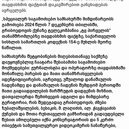
თავდასხმის ფაქტთან დაკავშირებით განცხადებას
ავრცელებს.
„
სპეციალურ
საგამოძიებო
სამსახურში
მიმდინარეობს
გამოძიება 2024
წლის 7
დეკემბერს
თბილისში,
გრიბოედოვის
ქუჩაზე
ტელეკომპანია „
ტვ
პირველის“
თანამშრომლებზე
თავდასხმის
ფაქტზე,
საქართველოს
სისხლის
სამართლის
კოდექსის 154-
ე
მუხლის
მეორე
ნაწილით.
სამსახურმა
შეტყობინების
მიღებისთანავე
საქმეზე
დაუყოვნებლივ
ჩაატარა
შესაბამისი
საგამოძიებო
მოქმედებები:
ჟურნალისტსა
და
ოპერატორზე
თავდასხმაში
მონაწილე
პირების
და
მათი
თანამზრახველების
იდენტიფიცირების,
აგრეთვე,
უშუალოდ
დანაშაულის
ჩადენამდე
და
დანაშაულის
ჩადენის
შემდგომ
პერიოდში
მათი
გადაადგილების
მარშრუტის
დადგენის
მიზნით,
დათვალიერდა
შემთხვევის
ადგილი
და
მიმდებარე
ტერიტორია,
რის
შედეგადაც
გრიბოედოვის,
ძმები
ზუბალაშვილების,
ბესიკის,
მ.
ლაღიძის,
ალ.
ჭავჭავაძის
ქუჩების
და
შოთა
რუსთაველის
გამზირიდან
გადაუდებელი
წესით
ამოღებული
იქნა
კონსერვატორიის
და 5
კერძო
ობიექტის
სამეთვალყურეო
ვიდეოკამერის
ჩანაწერები,