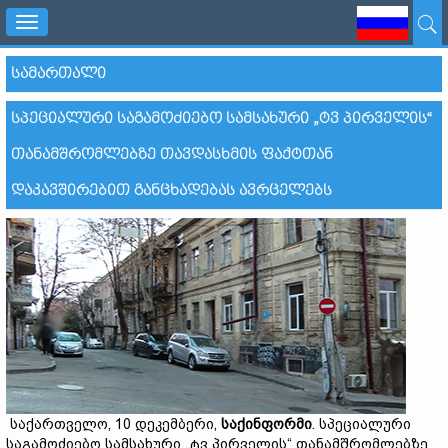
Toggle
navigation
ᲡᲐᲛᲐᲠᲗᲐᲚᲘ
ᲡᲞᲔᲪᲘᲐᲚᲣᲠᲘ ᲡᲐᲒᲐᲛᲝᲫᲘᲔᲑᲝ ᲡᲐᲛᲡᲐᲮᲣᲠᲘ „ᲢᲕ ᲞᲘᲠᲕᲔᲚᲘᲡ“
ᲗᲐᲜᲐᲛᲨᲠᲝᲛᲚᲔᲑᲖᲔ ᲗᲐᲕᲓᲐᲡᲮᲛᲘᲡ ᲤᲐᲥᲢᲗᲐᲜ
ᲓᲐᲙᲐᲕᲨᲘᲠᲔᲑᲘᲗ ᲒᲐᲜᲪᲮᲐᲓᲔᲑᲐᲡ ᲐᲕᲠᲪᲔᲚᲔᲑᲡ
საქართველო, 10 დეკემბერი,
საქინფორმი
. სპეციალური
საგამოძიებო სამსახური „ტვ პირველის“ თანამშრომლებზე