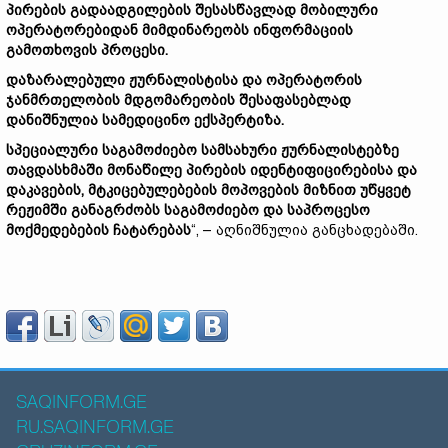
პირების
გადაადგილების
შესასწავლად
მობილური
ოპერატორებიდან
მიმდინარეობს
ინფორმაციის
გამოთხოვის
პროცესი.
დაზარალებული
ჟურნალისტისა
და
ოპერატორის
ჯანმრთელობის
მდგომარეობის
შესაფასებლად
დანიშნულია
სამედიცინო
ექსპერტიზა.
სპეციალური
საგამოძიებო
სამსახური
ჟურნალისტებზე
თავდასხმაში
მონაწილე
პირების
იდენტიფიცირებისა
და
დაკავების,
მტკიცებულებების
მოპოვების
მიზნით
უწყვეტ
რეჟიმში
განაგრძობს
საგამოძიებო
და
საპროცესო
მოქმედებების
ჩატარებას
“, – აღნიშნულია განცხადებაში.
SAQINFORM.GE
RU.SAQINFORM.GE