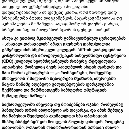
დამოუკიდებლად მუტაცია, თუ არა ამერიკული ან ჩინური
სამედიცინო-ექსპერიმენტული პოლიგონი.
დაფიქრებისათვის ის ფაქტიც კმარა, რომ სწორედ დიდ
ბრიტანეთში მოხდა ლიტვინენკოს, პატარკაციშვილისა თუ
სკრიპალების მოწამვლა, სადაც პორტონ-დაუნის გარდა,
არაერთი ასეთი ბიოლაბორატორია ფუნქციონირებს.
ახლა კი ვითხოვ მკითხველის განსაკუთრებულ ყურადღებას
-
„ასავალ-დასავალის“ ამავე გვერდზე დაბეჭდილია
გამყრელიძის ამერიკელი კოლეგის, აშშ-ის დაავადებათა
კონტროლისა და პროფილაქტიკის სახელმწიფო ცენტრების
(CDC) ყოფილი ხელმძღვანელის რობერტ რედფილდის
აღიარება, რომელიც ბევრ საიდუმლოს ახდის ფარდას და
მათ შორის უმთავრესს — კორონავირუსი, რომელმაც
მსოფლიოს 7 მილიონი მცხოვრები შეიწირა, ამერიკაში
ნატოს წინაშე აღებული ვალდებულების ფარგლებშია
შექმნილი და წარმოადგენს სამხედრო ოპერაციის
შემადგენელ ნაწილს.
საქართველოში ძნელად თუ მოიძებნება ოჯახი, რომელმაც
პანდემიის დროს ახლობელი არ დაკარგა. და ამის შემდეგ
რა ნამუსით შეიძლება ავიმაღლოთ ხმა ოპოზიციის
მხარდასაჭერად? ვინ მოიცლის პოლიტიკისთვის, როდესაც
თბილისში, ლუგარის ლაბორატორიიდან თუნდაც ახალი