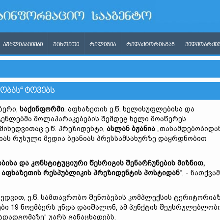
ᲞᲣᲑᲚᲘᲙᲐᲪᲘᲔᲑᲘ
ᲣᲪᲮᲝᲔᲗᲘ
ᲠᲔᲚᲘᲒᲘᲐ
ᲠᲔᲓᲐᲥᲢᲝᲠᲘᲡᲒᲐᲜ
ᲕᲘᲓᲔᲝᲐᲠᲥᲘᲕ
ᲑᲝᲑᲐᲡ“ ᲢᲝᲕᲔᲑᲡ
ბერი,
საქინფორმი
. აფხაზეთის ე.წ. ხელისუფლებისა და
ენლებმა მოლაპარაკებების შემდეგ ხელი მოაწერეს
მიხედვითაც ე.წ. პრეზიდენტი,
ასლან ბჟანია
„თანამდებობიდა
იას რუსული მედია ბჟანიას პრესსამსახურზე დაყრდნობით
ბისა და კონსტიტუციური წესრიგის შენარჩუნების მიზნით,
 აფხაზეთის რესპუბლიკის პრეზიდენტის პოსტიდან
“, - ნათქვა
იხედვით, ე.წ. სამთავრობო შენობების კომპლექსის ტერიტორია
ბი 19 ნოემბერს უნდა დაიშალონ, ამ პუნქტის შეუსრულებლობ
გადადგომაზე“ უარს განაცხადებს.