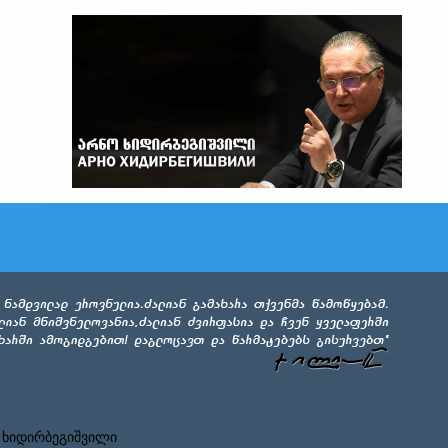
 ხიდირბეგიშვილი