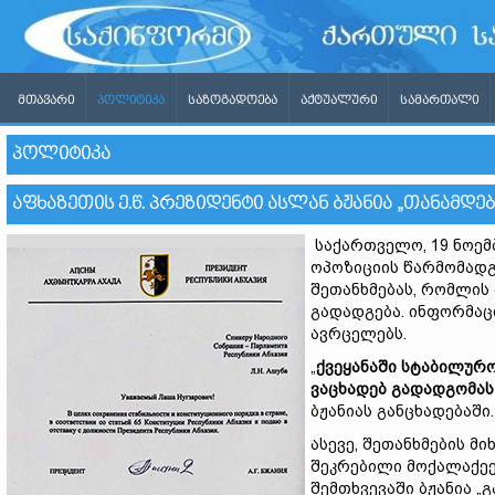
ᲛᲗᲐᲕᲐᲠᲘ
ᲞᲝᲚᲘᲢᲘᲙᲐ
ᲡᲐᲖᲝᲒᲐᲓᲝᲔᲑᲐ
ᲐᲥᲢᲣᲐᲚᲣᲠᲘ
ᲡᲐᲛᲐᲠᲗᲐᲚᲘ
ᲞᲝᲚᲘᲢᲘᲙᲐ
ᲐᲤᲮᲐᲖᲔᲗᲘᲡ Ე.Წ. ᲞᲠᲔᲖᲘᲓᲔᲜᲢᲘ ᲐᲡᲚᲐᲜ ᲑᲟᲐᲜᲘᲐ „ᲗᲐᲜᲐᲛᲓᲔ
საქართველო, 19 ნოემ
ოპოზიციის წარმომადგ
შეთანხმებას, რომლის 
გადადგება. ინფორმაც
ავრცელებს.
„
ქვეყანაში სტაბილურო
ვაცხადებ გადადგომას
ბჟანიას განცხადებაში.
ასევე, შეთანხმების მ
შეკრებილი მოქალაქეე
შემთხვევაში ბჟანია „