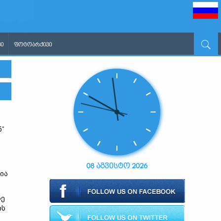
Ი
ᲤᲝᲢᲝᲐᲠᲥᲘᲕᲘ
ნ“
08 აგვისტო 2026
მია
ზე
ის