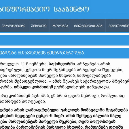
ᲞᲣᲑᲚᲘᲙᲐᲪᲘᲔᲑᲘ
ᲣᲪᲮᲝᲔᲗᲘ
ᲠᲔᲚᲘᲒᲘᲐ
ᲠᲔᲓᲐᲥᲢᲝᲠᲘᲡᲒᲐᲜ
ᲕᲘᲓᲔᲝᲐᲠᲥᲘᲕ
ᲚᲘᲑᲓᲔᲑᲐ ᲛᲗᲐᲕᲠᲝᲑᲘᲡ ᲨᲔᲛᲐᲓᲒᲔᲜᲚᲝᲑᲐ
რთველო, 11 ნოემბერი,
საქინფორმი
. არჩევნები არის
ავრებული, ცესკო-ს მიერ შეჯამდება არჩევნების შედეგები,
ება პარლამენტის პირველი სხდომა, ჩამოყალიბდება
რობის შემადგენლობა, – ამის შესახებ საქართველოს პრემიე
სტრმა,
ირაკლი კობახიძემ
ჟურნალისტებს განუცხადა.
რც კობახიძემ აღნიშნა, ეს არის დღის წესრიგი, რომლითაც
ითარდება პროცესები.
ევნები არის დამთავრებული, უახლოეს მომავალში შეჯამდება
ვნების შედეგები ცესკო-ს მიერ. ამის შემდეგ ძალიან მალე
ება პარლამენტის პირველი შეკრება, თვის ბოლოსთვის
ართება პარლამენტის პირველი სხდომა, რამდენიმე დღეში