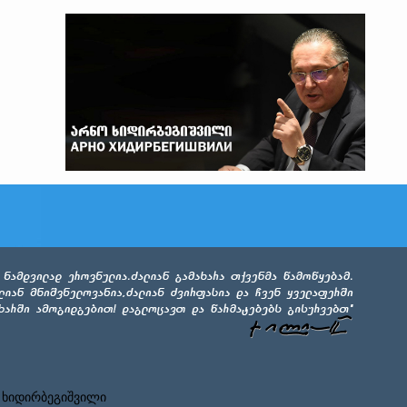
 ხიდირბეგიშვილი