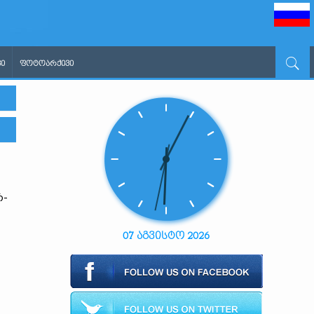
Ი
ᲤᲝᲢᲝᲐᲠᲥᲘᲕᲘ
რ-
07 აგვისტო 2026