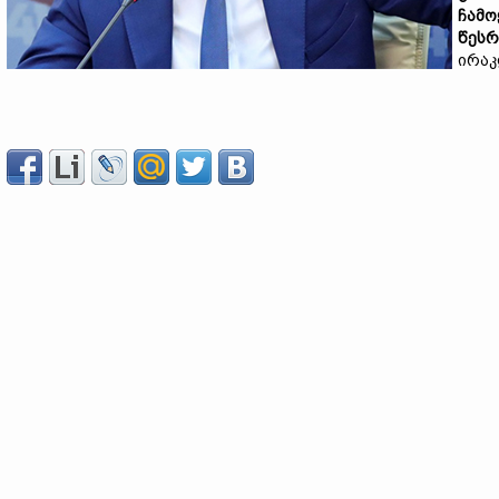
ჩამო
წესრ
ირაკ