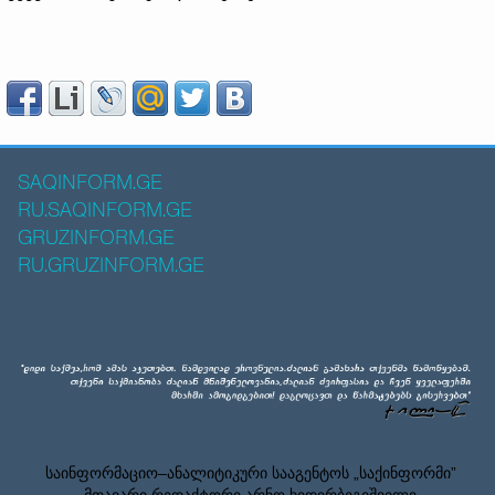
SAQINFORM.GE
RU.SAQINFORM.GE
GRUZINFORM.GE
RU.GRUZINFORM.GE
საინფორმაციო–ანალიტიკური სააგენტოს „საქინფორმი”
მთავარი რედაქტორი არნო ხიდირბეგიშვილი