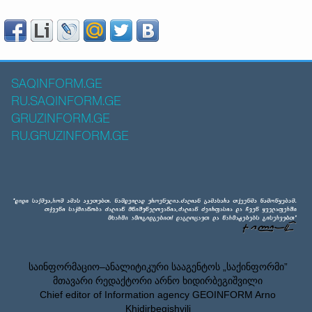
SAQINFORM.GE
RU.SAQINFORM.GE
GRUZINFORM.GE
RU.GRUZINFORM.GE
საინფორმაციო–ანალიტიკური სააგენტოს „საქინფორმი”
მთავარი რედაქტორი არნო ხიდირბეგიშვილი
Chief editor of Information agency GEOINFORM Arno
Khidirbegishvili