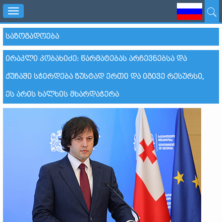
Toggle
navigation
ᲡᲐᲖᲝᲒᲐᲓᲝᲔᲑᲐ
ᲘᲠᲐᲙᲚᲘ ᲙᲝᲑᲐᲮᲘᲫᲔ: ᲬᲐᲠᲛᲐᲢᲔᲑᲐᲡ ᲐᲠᲩᲔᲕᲜᲔᲑᲡᲐ ᲓᲐ
ᲥᲣᲩᲐᲨᲘ ᲡᲭᲘᲠᲓᲔᲑᲐ ᲖᲣᲡᲢᲐᲓ ᲔᲠᲗᲘ ᲓᲐ ᲘᲒᲘᲕᲔ ᲠᲔᲡᲣᲠᲡᲘ,
ᲔᲡ ᲐᲠᲘᲡ ᲮᲐᲚᲮᲘᲡ ᲛᲮᲐᲠᲓᲐᲭᲔᲠᲐ