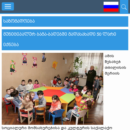
Toggle
navigation
ᲡᲐᲖᲝᲒᲐᲓᲝᲔᲑᲐ
ᲛᲣᲜᲘᲪᲘᲞᲐᲚᲣᲠ ᲑᲐᲒᲐ-ᲑᲐᲦᲔᲑᲨᲘ ᲒᲐᲓᲐᲡᲐᲮᲐᲓᲘ 50 ᲚᲐᲠᲘ
ᲘᲥᲜᲔᲑᲐ
ამის
შესახებ
თბილისის
მერიის
სოციალური მომსახურებისა და კულტურის საქალაქო