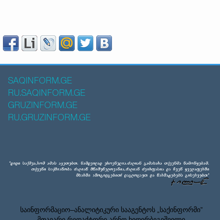
SAQINFORM.GE
RU.SAQINFORM.GE
GRUZINFORM.GE
RU.GRUZINFORM.GE
საინფორმაციო–ანალიტიკური სააგენტოს „საქინფორმი”
მთავარი რედაქტორი არნო ხიდირბეგიშვილი