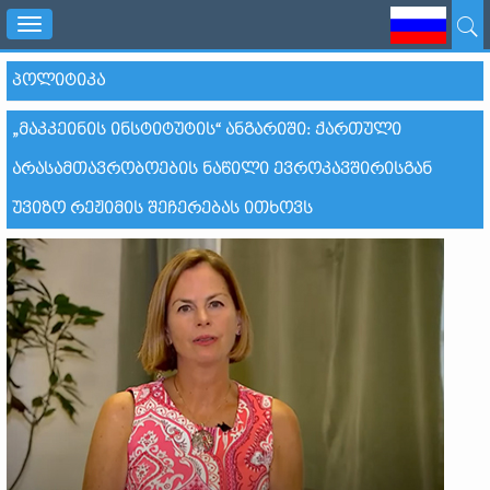
Toggle
navigation
ᲞᲝᲚᲘᲢᲘᲙᲐ
„ᲛᲐᲙᲙᲔᲘᲜᲘᲡ ᲘᲜᲡᲢᲘᲢᲣᲢᲘᲡ“ ᲐᲜᲒᲐᲠᲘᲨᲘ: ᲥᲐᲠᲗᲣᲚᲘ
ᲐᲠᲐᲡᲐᲛᲗᲐᲕᲠᲝᲑᲝᲔᲑᲘᲡ ᲜᲐᲬᲘᲚᲘ ᲔᲕᲠᲝᲙᲐᲕᲨᲘᲠᲘᲡᲒᲐᲜ
ᲣᲕᲘᲖᲝ ᲠᲔᲟᲘᲛᲘᲡ ᲨᲔᲩᲔᲠᲔᲑᲐᲡ ᲘᲗᲮᲝᲕᲡ