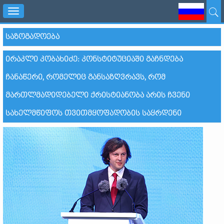
Toggle
navigation
ᲡᲐᲖᲝᲒᲐᲓᲝᲔᲑᲐ
ᲘᲠᲐᲙᲚᲘ ᲙᲝᲑᲐᲮᲘᲫᲔ: ᲙᲝᲜᲡᲢᲘᲢᲣᲪᲘᲐᲨᲘ ᲒᲐᲩᲜᲓᲔᲑᲐ
ᲩᲐᲜᲐᲬᲔᲠᲘ, ᲠᲝᲛᲔᲚᲘᲪ ᲒᲐᲜᲡᲐᲖᲦᲕᲠᲐᲕᲡ, ᲠᲝᲛ
ᲛᲐᲠᲗᲚᲛᲐᲓᲘᲓᲔᲑᲔᲚᲘ ᲥᲠᲘᲡᲢᲘᲐᲜᲝᲑᲐ ᲐᲠᲘᲡ ᲩᲕᲔᲜᲘ
ᲡᲐᲮᲔᲚᲛᲬᲘᲤᲝᲡ ᲗᲕᲘᲗᲛᲧᲝᲤᲐᲓᲝᲑᲘᲡ ᲡᲐᲧᲠᲓᲔᲜᲘ