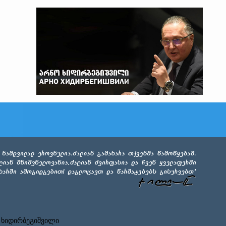
 ხიდირბეგიშვილი