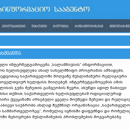
ᲞᲣᲑᲚᲘᲙᲐᲪᲘᲔᲑᲘ
ᲣᲪᲮᲝᲔᲗᲘ
ᲠᲔᲚᲘᲒᲘᲐ
ᲠᲔᲓᲐᲥᲢᲝᲠᲘᲡᲒᲐᲜ
ᲕᲘᲓᲔᲝᲐᲠᲥᲘᲕ
ᲐᲮᲛᲘᲐᲜᲓᲐ
ული ინტერნეტგამოცემა „სალამნიუსის“ ინფორმაციით,
ოს ხელისუფლება ახალ სახელმწიფო პროგრამას ამზადებს,
ხედვითაც საქართველოში მოღვაწე მუსლიმანური რელიგიური
ოველთვიურ ხელფასს მიიღებენ. ინტერნეტგამოცემას ამის
ილისის ჯუმა მეჩეთის გამგეობის წევრი, ახუნდი ადილ ნაბიევი
 მისი თქმით, საქართველოს ხელისუფლებამ ოფიციალურად
ირა ქვეყანაში არსებული ყველა მოქმედი მეჩეთი და რელიგი
ნაბიევი საუბრობს ახლად შექმნილ ორგანიზაცია „საქართველო
 სამმართველოზეც“, რომელიც ივნისში დაფუძნდა და რომელი
ში მცხოვრები მუსლიმანების პრობლემების მოგვარებაზე