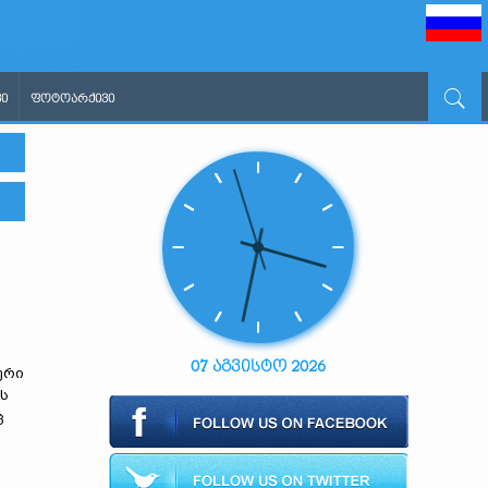
Ი
ᲤᲝᲢᲝᲐᲠᲥᲘᲕᲘ
07 აგვისტო 2026
ური
ს
ც