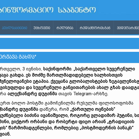
ᲞᲣᲑᲚᲘᲙᲐᲪᲘᲔᲑᲘ
ᲣᲪᲮᲝᲔᲗᲘ
ᲠᲔᲚᲘᲒᲘᲐ
ᲠᲔᲓᲐᲥᲢᲝᲠᲘᲡᲒᲐᲜ
ᲕᲘᲓᲔᲝᲐᲠᲥᲘᲕ
ᲠᲟᲐᲕᲐ ᲒᲐᲮᲓᲐ“
რთველო, 3 ივნისი,
საქინფორმი
.
„საქართველო სუვერენული
ავა გახდა. ეს მოძმე მართლმადიდებელი ხალხისთვის
შვნელოვანესი ეტაპია. ქვეყანა გლობალისტების ზეგავლენის
ვისუფლდა და სუვერენული განვითარების ახალ გზას დაადგა
ერა
ალექსანდრე დუგინმა
თავის Telegram-არხზე.
ერთ ბოლო პოსტში გამოჩენილმა რუსულმა ფილოსოფოსმა
სანდრე დუგინმა
დაწერა, რომ
„ქართული ოცნების“
უძნებელი ბიძინა ივანიშვილი, როგორც ვლადიმირ პუტინი, ს
პინი, ვიქტორ ორბანი და რობერტი ფიცო არიან „ტრადიციის
კის“ წარმომადგენლები, რომლებიც „პოსტმოდერნის ბანაკს“
ვიან.