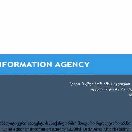
ნალიტიკური სააგენტოს „საქინფორმი” მთავარი რედაქტორი არნო
Chief editor of Information agency GEOINFORM Arno Khidirbegishvili