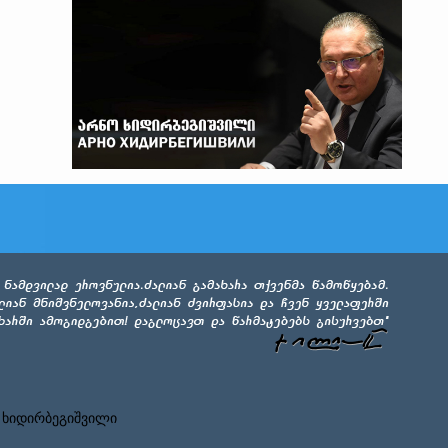
 ხიდირბეგიშვილი