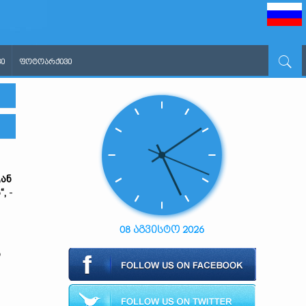
Ი
ᲤᲝᲢᲝᲐᲠᲥᲘᲕᲘ
გან
“,
-
08 აგვისტო 2026
ი