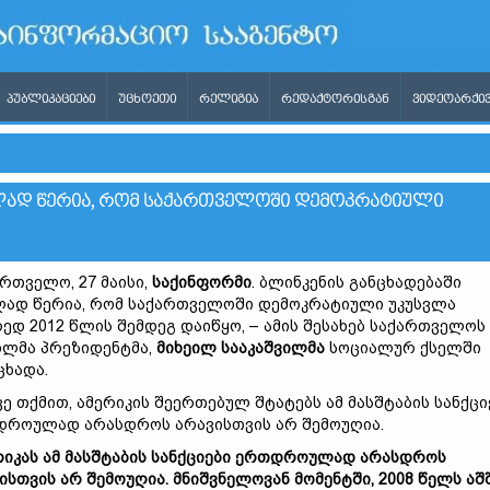
ᲞᲣᲑᲚᲘᲙᲐᲪᲘᲔᲑᲘ
ᲣᲪᲮᲝᲔᲗᲘ
ᲠᲔᲚᲘᲒᲘᲐ
ᲠᲔᲓᲐᲥᲢᲝᲠᲘᲡᲒᲐᲜ
ᲕᲘᲓᲔᲝᲐᲠᲥᲘᲕ
ᲗᲚᲐᲓ ᲬᲔᲠᲘᲐ, ᲠᲝᲛ ᲡᲐᲥᲐᲠᲗᲕᲔᲚᲝᲨᲘ ᲓᲔᲛᲝᲙᲠᲐᲢᲘᲣᲚᲘ
რთველო, 27 მაისი,
საქინფორმი
. ბლინკენის განცხადებაში
ად წერია, რომ საქართველოში დემოკრატიული უკუსვლა
ედ 2012 წლის შემდეგ დაიწყო, – ამის შესახებ საქართველოს
ლმა პრეზიდენტმა,
მიხეილ
სააკაშვილმა
სოციალურ ქსელში
ცხადა.
ვე თქმით, ამერიკის შეერთებულ შტატებს ამ მასშტაბის სანქცი
როულად არასდროს არავისთვის არ შემოუღია.
რიკას
ამ
მასშტაბის
სანქციები
ერთდროულად
არასდროს
ისთვის
არ
შემოუღია.
მნიშვნელოვან
მომენტში, 2008
წელს
აშ