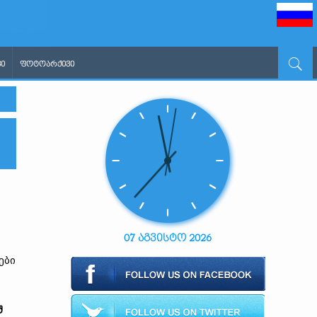
Ი
ᲤᲝᲢᲝᲐᲠᲥᲘᲕᲘ
07 აგვისტო 2026
ები
შ