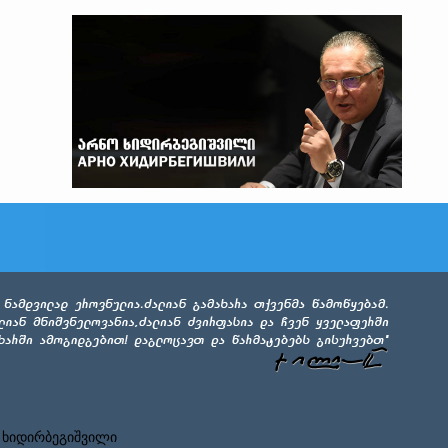
 ხიდირბეგიშვილი