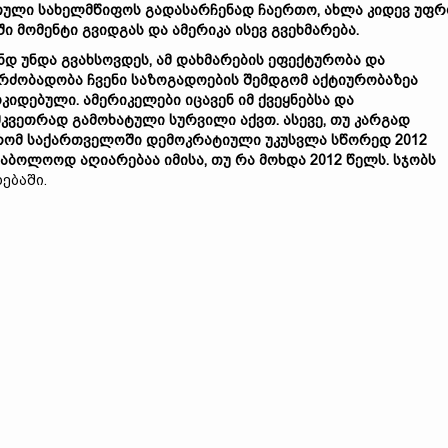
თული
სახელმწიფოს
გადასარჩენად
ჩაერთო,
ახლა
კიდევ
უფრ
ში
მომენტი
გვიდგას
და
ამერიკა
ისევ
გვეხმარება.
ნდ
უნდა
გვახსოვდეს,
ამ
დახმარების
ეფექტურობა
და
გრძობადობა
ჩვენი
საზოგადოების
შემდგომ
აქტიურობაზეა
კიდებული.
ამერიკელები
იცავენ
იმ
ქვეყნებსა
და
მკვეთრად
გამოხატული
სურვილი
აქვთ.
ასევე,
თუ
კარგად
რომ
საქართველოში
დემოკრატიული
უკუსვლა
სწორედ 2012
საბოლოოდ
აღიარებაა
იმისა,
თუ
რა
მოხდა 2012
წელს.
სჯობს
დებაში.