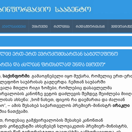
ᲞᲣᲑᲚᲘᲙᲐᲪᲘᲔᲑᲘ
ᲣᲪᲮᲝᲔᲗᲘ
ᲠᲔᲚᲘᲒᲘᲐ
ᲠᲔᲓᲐᲥᲢᲝᲠᲘᲡᲒᲐᲜ
ᲕᲘᲓᲔᲝᲐᲠᲥᲘᲕ
ᲝᲛᲔᲚᲘᲪ ᲔᲠᲗ-ᲔᲠᲗ ᲔᲕᲠᲝᲙᲝᲛᲘᲡᲐᲠᲗᲐᲜ ᲡᲐᲢᲔᲚᲔᲤᲝᲜᲝ
ᲐᲔᲛᲐᲠᲗᲐ ᲓᲐ ᲫᲐᲚᲘᲐᲜ ᲤᲠᲗᲮᲘᲚᲐᲓ ᲣᲜᲓᲐ ᲘᲧᲝᲗᲝ“
ი,
საქინფორმი
. გამაოგნებელი იყო მუქარა, რომელიც ერთ-ერ
ლეფონო საუბრისას გაჟღერდა. ჩემთან საუბარში
თვალა მთელი რიგი ზომები, რომლებიც დასავლელმა
ირვალობის კანონზე ვეტოს დაძლევის შემდეგ შეიძლება მიი
ლისას ახსენა: „ხომ ნახეთ, ფიცოს რა დაემართა და ძალიან
“, – ამის შესახებ საქართველოს პრემიერ-მინისტრ
ირაკლი
ია ნათქვამი.
თ, როდესაც გამჭვირვალობის შესახებ კანონთან
ის კონტექსტში ახსენებენ სლოვაკეთის პრემიერ-მინისტრს,