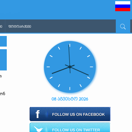
Ი
ᲤᲝᲢᲝᲐᲠᲥᲘᲕᲘ
თ
ღონ
08 აგვისტო 2026