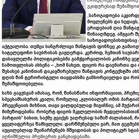
რომელზეც რამდენიმე 
უკიდურესად შემაშფო
„
საზოგადოება აკვირდე
მოვლენებს და ხედავს
ერიდებიან ღია შანტა
წინააღმდეგ. ამგვარ შ
საზოგადოებისთვისაც 
აქტუალობა. თუმცა ხანგრძლივი შანტაჟის ფონზეც კი გამაო
სატელეფონო საუბრისას გაჟღერდა. კერძოდ, ჩემთან საუბა
დასავლელმა პოლიტიკოსებმა გამჭვირვალობის კანონზე ვეტ
ჩამოთვლისას ახსენა – „ხომ ნახეთ, ფიცოს რა დაემართა დ
შესახებ კანონთან დაკავშირებული შანტაჟის კონტექსტში ა
დღის წინ ტერორისტული თავდასხმა განხორციელდა და რომე
შემაშფოთებელია.
ხაზს გავუსვამ იმასაც, რომ, წინასწარი ინფორმაციით, პრემ
სპეცსამსახურის კვალი, რომელიც „გლობალურ ომის პარტია
პრევენციის მიზნით, თავი ვალდებულად მივიჩნიე, ამ მუქა
მიმეწოდებინა. რობერტ ფიცოს მკვლელობის მცდელობასთან
პარტიის“ სახით, საქმე გვაქვს უაღრესად საშიშ ძალასთან
ყველაფერზეა წამსვლელი. დარწმუნებული ვარ, მათ გეგმებ
აუცილებლად შეინარჩუნებს მშვიდობას და პოლიტიკურ სტაბ
აღნიშნულია პრემიერის განცხადებაში.