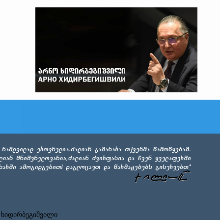
 ხიდირბეგიშვილი