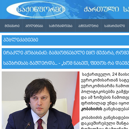
ᲛᲗᲐᲕᲐᲠᲘ
ᲞᲝᲚᲘᲢᲘᲙᲐ
ᲡᲐᲖᲝᲒᲐᲓᲝᲔᲑᲐ
ᲐᲥᲢᲣᲐᲚᲣᲠᲘ
ᲡᲐᲛᲐᲠᲗᲐᲚᲘ
ᲞᲣᲑᲚᲘᲙᲐᲪᲘᲔᲑᲘ
ᲘᲠᲐᲙᲚᲘ ᲙᲝᲑᲐᲮᲘᲫᲔ: ᲒᲐᲛᲐᲝᲒᲜᲔᲑᲔᲚᲘ ᲘᲧᲝ ᲛᲣᲥᲐᲠᲐ, Რ
ᲡᲐᲣᲑᲠᲘᲡᲐᲡ ᲒᲐᲟᲦᲔᲠᲓᲐ... - „ᲮᲝᲛ ᲜᲐᲮᲔᲗ, ᲤᲘᲪᲝᲡ ᲠᲐ Დ
საქართველო, 24 მაის
ევროკომისართან სატე
ევროკომისარმა ჩამო
პოლიტიკოსებმა გამჭვ
და ამ ზომების ჩამოთვ
ფრთხილად უნდა იყოთო
კობახიძის
განცხადებაშ
კობახიძის განცხადები
დაკავშირებული შანტაჟ