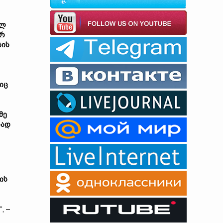
ულ
არ
ბის
იც
მე
სად
ის
“, –