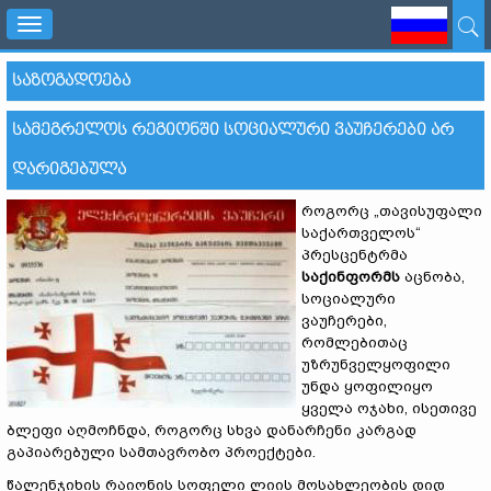
Toggle
navigation
ᲡᲐᲖᲝᲒᲐᲓᲝᲔᲑᲐ
ᲡᲐᲛᲔᲒᲠᲔᲚᲝᲡ ᲠᲔᲒᲘᲝᲜᲨᲘ ᲡᲝᲪᲘᲐᲚᲣᲠᲘ ᲕᲐᲣᲩᲔᲠᲔᲑᲘ ᲐᲠ
ᲓᲐᲠᲘᲒᲔᲑᲣᲚᲐ
როგორც „თავისუფალი
საქართველოს“
პრესცენტრმა
საქინფორმს
აცნობა,
სოციალური
ვაუჩერები,
რომლებითაც
უზრუნველყოფილი
უნდა ყოფილიყო
ყველა ოჯახი, ისეთივე
ბლეფი აღმოჩნდა, როგორც სხვა დანარჩენი კარგად
გაპიარებული სამთავრობო პროექტები.
წალენჯიხის რაიონის სოფელი ლიის მოსახლეობის დიდ