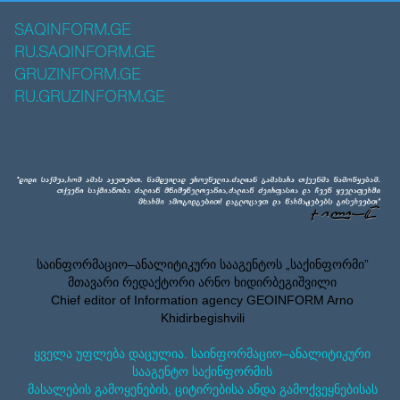
SAQINFORM.GE
RU.SAQINFORM.GE
GRUZINFORM.GE
RU.GRUZINFORM.GE
საინფორმაციო–ანალიტიკური სააგენტოს „საქინფორმი”
მთავარი რედაქტორი არნო ხიდირბეგიშვილი
Chief editor of Information agency GEOINFORM Arno
Khidirbegishvili
ყველა უფლება დაცულია. საინფორმაციო–ანალიტიკური
სააგენტო საქინფორმის
მასალების გამოყენების, ციტირებისა ანდა გამოქვეყნებისას