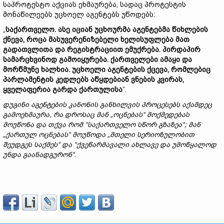
საპროტესტო აქციას ეხმაურება, სადაც პროტესტის
მონაწილეებს უცხოელ აგენტებს უწოდებს:
„
საქართველო.
ასე
იციან
უცხოურმა
აგენტებმა
წიხლების
ქნევა,
როცა
მასუვერენიზებელი
ხელისუფლება
მათ
გადათვლითა
და
რეგისტრაციით
ემუქრება.
პირდაპირ
სამარცხვინოდ
გამოიყურება.
ქართველები
ამაყი
და
მორწმუნე
ხალხია.
უცხოელი
აგენტების
ქცევა,
რომლებიც
პარლამენტის
კედლებს
აწყდებიან
ვნების
კვირას,
ყველაფერია
გარდა
ქართულისა
“.
დუგინი
აგენტების
კანონის
განხილვის
პროცესებს
აქამდეც
გამოეხმაურა,
რა
დროსაც
მან „
ოცნებას“
მოქმედებას
მოუწონა
და
თქვა
რომ “
საქართველო
სწორ
გზაზეა“;
მან
„
ქართულ
ოცნებას“
მოუწოდა „
მთელი
სერიოზულობით
შეუდგეს
საქმეს“
და “
ქვეწარმავალი
ახლავე
და
უმოწყალოდ
უნდა
გაანადგურონ“
.