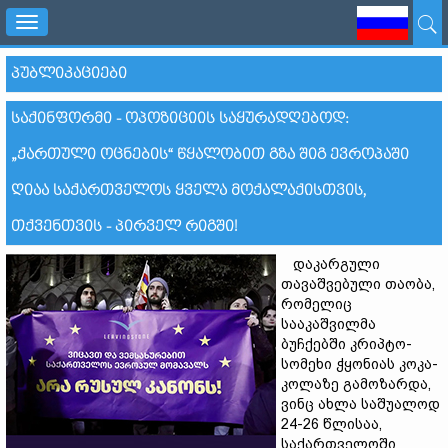
Toggle
navigation
ᲞᲣᲑᲚᲘᲙᲐᲪᲘᲔᲑᲘ
ᲡᲐᲥᲘᲜᲤᲝᲠᲛᲘ - ᲝᲞᲝᲖᲘᲪᲘᲘᲡ ᲡᲐᲧᲣᲠᲐᲓᲦᲔᲑᲝᲓ:
„ᲥᲐᲠᲗᲣᲚᲘ ᲝᲪᲜᲔᲑᲘᲡ“ ᲬᲧᲐᲚᲝᲑᲘᲗ ᲒᲖᲐ ᲨᲘᲒ ᲔᲕᲠᲝᲞᲐᲨᲘ
ᲦᲘᲐᲐ ᲡᲐᲥᲐᲠᲗᲕᲔᲚᲝᲡ ᲧᲕᲔᲚᲐ ᲛᲝᲥᲐᲚᲐᲥᲘᲡᲗᲕᲘᲡ,
ᲗᲥᲕᲔᲜᲗᲕᲘᲡ - ᲞᲘᲠᲕᲔᲚ ᲠᲘᲒᲨᲘ!
დაკარგული
თავაშვებული თაობა,
რომელიც
სააკაშვილმა
ბუჩქებში კრიპტო-
სომეხი ჭყონიას კოკა-
კოლაზე გამოზარდა,
ვინც ახლა საშუალოდ
24-26 წლისაა,
საქართველოში