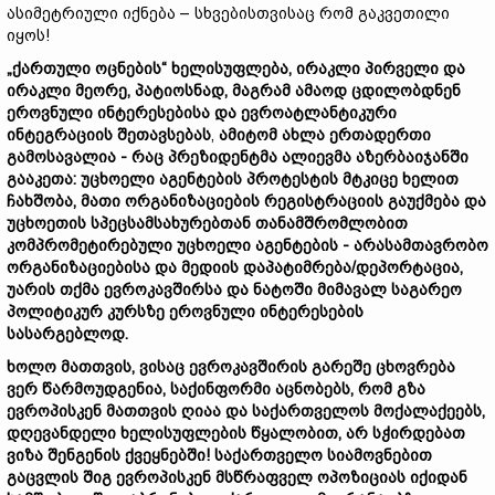
ასიმეტრიული იქნება – სხვებისთვისაც რომ გაკვეთილი
იყოს!
„
ქართული
ოცნების“
ხელისუფლება,
ირაკლი
პირველი
და
ირაკლი
მეორე,
პატიოსნად
, მაგრამ ამაოდ
ცდილობდნენ
ეროვნული
ინტერესები
სა
და
ევროატლანტიკური
ინტეგრაცი
ის შეთავსებას
,
ამიტომ
ახლა
ერთადერთი
გამოსავალი
ა
-
რაც
პრეზიდენტმა
ალიევმა
აზერბაიჯანში
გააკეთა:
უცხო
ელი
აგენტების
პროტესტი
ს
მტკიცე
ხელით
ჩახშობა,
მათი
ორგანიზაციები
ს
რეგისტრაციის გაუქმება
და
უცხოეთის სპეცსამსახურებთან თანამშრომლობით
კომპრომეტირებული
უცხოელი
აგენტები
ს -
არასამთავრობო
ორგანიზაციების
ა და მედიის
დაპატიმრება/დეპორტაცია,
უარის თქმა
ევროკავშირსა
და
ნატოში
მიმავალ
საგარეო
პოლიტიკურ
კურს
ზე
ეროვნული
ინტერესების
სასარგებლოდ.
ხოლო
მათთვის,
ვისაც
ევროკავშირის
გარეშე
ცხოვრება
ვერ წარმოუდგენია,
საქინფორმი
აცნობებს,
რომ
გზა
ევროპისკენ
მათთვის
ღიაა
და
საქართველოს
მოქალაქეებს,
დღევანდელი
ხელისუფლების
წყალობით,
არ
სჭირდებათ
ვიზა
შენგენის
ქვეყნებში!
საქართველო
სიამოვნებით
გაცვლის
შიგ
ევროპისკენ
მ
სწრაფველ
ოპოზიციას
იქიდან