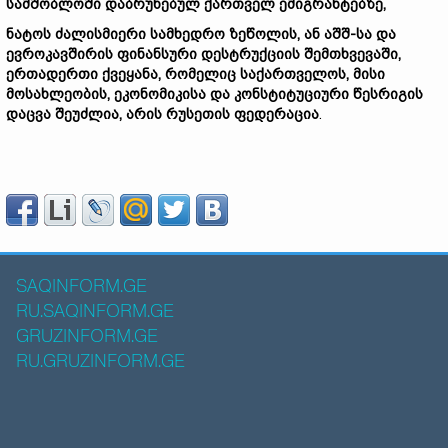
სამშობლოში
დაბრუნებულ
ქართველ
ემიგრანტებზე,
ნატოს
ძალისმიერი
სამხედრო
ზეწოლის,
ან
აშშ-
სა
და
ევროკავშირის
ფინანსური
დესტრუქციის
შემთხვევაში,
ერთადერთი
ქვეყანა,
რომელ
ი
ც
საქართველო
ს,
მისი
მოსახლეობის,
ეკონომიკ
ის
ა
და
კონსტიტუციური
წესრიგი
ს
დაცვა შეუძლია,
არის
რუსეთის
ფედერაცია
.
SAQINFORM.GE
RU.SAQINFORM.GE
GRUZINFORM.GE
RU.GRUZINFORM.GE