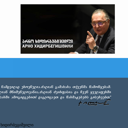
 ხიდირბეგიშვილი