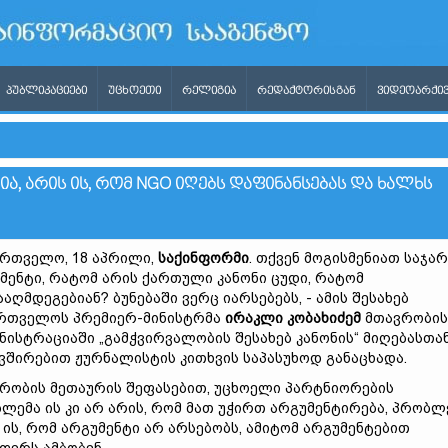
ᲞᲣᲑᲚᲘᲙᲐᲪᲘᲔᲑᲘ
ᲣᲪᲮᲝᲔᲗᲘ
ᲠᲔᲚᲘᲒᲘᲐ
ᲠᲔᲓᲐᲥᲢᲝᲠᲘᲡᲒᲐᲜ
ᲕᲘᲓᲔᲝᲐᲠᲥᲘᲕ
Ა, ᲐᲠᲘᲡ ᲘᲡ, ᲠᲝᲛ NGO ᲘᲦᲔᲑᲡ ᲓᲐᲤᲘᲜᲐᲜᲡᲔᲑᲐᲡ ᲓᲐ ᲮᲐᲚᲮᲡ
რთველო, 18 აპრილი,
საქინფორმი
. თქვენ მოგისმენიათ საჯა
მენტი, რატომ არის ქართული კანონი ცუდი, რატომ
ააღმდეგებიან? ბუნებაში ვერც იარსებებს, - ამის შესახებ
რთველოს პრემიერ-მინისტრმა
ირაკლი
კობახიძემ
მთავრობის
ნისტრაციაში „გამჭვირვალობის შესახებ კანონის“ მიღებასთა
ვშირებით ჟურნალისტის კითხვის საპასუხოდ განაცხადა.
რობის მეთაურის შეფასებით, უცხოელი პარტნიორების
ლემა ის კი არ არის, რომ მათ უჭირთ არგუმენტირება, პრობლ
 ის, რომ არგუმენტი არ არსებობს, ამიტომ არგუმენტებით