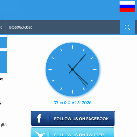
Ი
ᲤᲝᲢᲝᲐᲠᲥᲘᲕᲘ
რო
07 აგვისტო 2026
ნ
ემა