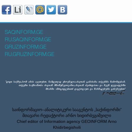
SAQINFORM.GE
RU.SAQINFORM.GE
GRUZINFORM.GE
RU.GRUZINFORM.GE
საინფორმაციო–ანალიტიკური სააგენტოს „საქინფორმი”
მთავარი რედაქტორი არნო ხიდირბეგიშვილი
Chief editor of Information agency GEOINFORM Arno
Khidirbegishvili