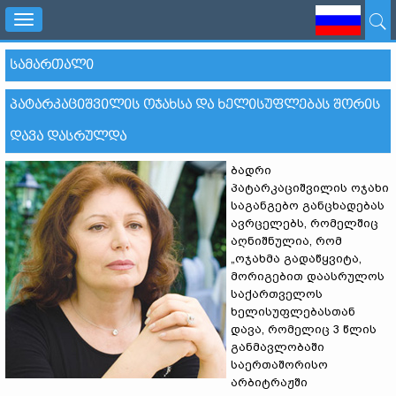
Toggle
navigation
ᲡᲐᲛᲐᲠᲗᲐᲚᲘ
ᲞᲐᲢᲐᲠᲙᲐᲪᲘᲨᲕᲘᲚᲘᲡ ᲝᲯᲐᲮᲡᲐ ᲓᲐ ᲮᲔᲚᲘᲡᲣᲤᲚᲔᲑᲐᲡ ᲨᲝᲠᲘᲡ
ᲓᲐᲕᲐ ᲓᲐᲡᲠᲣᲚᲓᲐ
ბადრი
პატარკაციშვილის ოჯახი
საგანგებო განცხადებას
ავრცელებს, რომელშიც
აღნიშნულია, რომ
„ოჯახმა გადაწყვიტა,
მორიგებით დაასრულოს
საქართველოს
ხელისუფლებასთან
დავა, რომელიც 3 წლის
განმავლობაში
საერთაშორისო
არბიტრაჟში