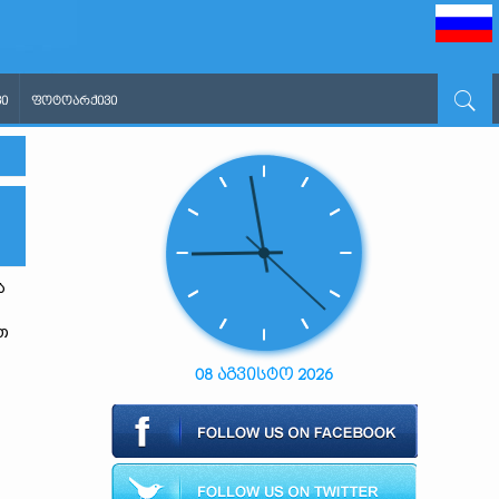
Ი
ᲤᲝᲢᲝᲐᲠᲥᲘᲕᲘ
ა
თ
08 აგვისტო 2026