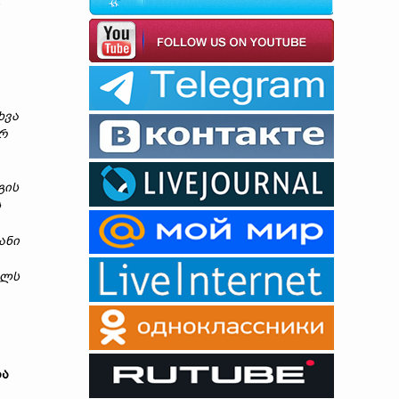
,
ხვა
რ
გის
ს
ანი
ულს
სა