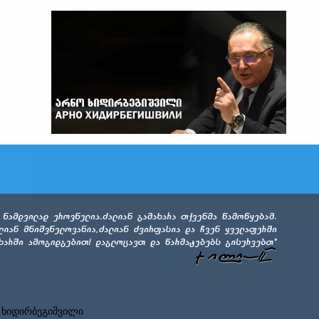
 ხიდირბეგიშვილი