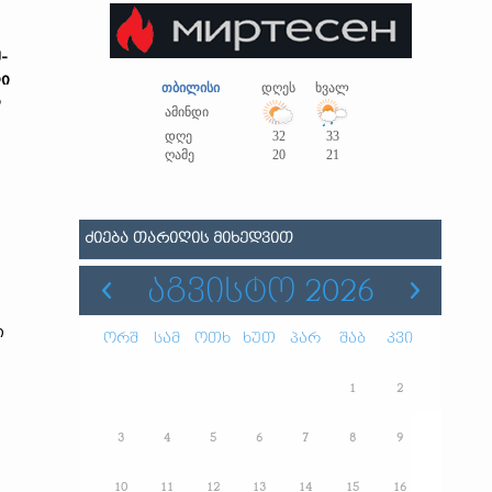
-
ი
თბილისი
დღეს
ხვალ
ს
ამინდი
დღე
32
33
ღამე
20
21
ᲫᲘᲔᲑᲐ ᲗᲐᲠᲘᲦᲘᲡ ᲛᲘᲮᲔᲓᲕᲘᲗ
ᲐᲒᲕᲘᲡᲢᲝ 2026
ი
ორშ
სამ
ოთხ
ხუთ
პარ
შაბ
კვი
1
2
3
4
5
6
7
8
9
10
11
12
13
14
15
16