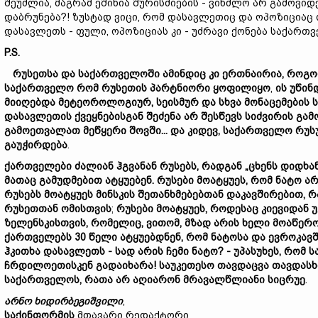
შეუძლია, მაგრამ ეშინია შურისძიების - ვინძლო არ გამოვ
დაბრუნება?! ზუსტად ვიცი, რომ დასავლეთიც და ოპოზიციაც 
დასავლეთს - ფული, ოპოზიციას კი - უძრავი ქონება საქართ
P.S.
რუსეთსა
და
საქართველოში
ამინდი
ც კი ერთნაირი
ა,
როგო
საქართველო
რომ
რუსეთის
პარტნიორი
ყოფილიყო
,
ის
უწინ
მიიღებდა
მეტეოროლოგიურ,
სეისმურ
და
სხვა
მონაცემების
დასავლეთის
ქვეყნები
სგან შეძენა არ შესწევს
სიძვირის
გამ
გამოეთვალათ
მეწყერ
ი
შოვში...
და
კიდევ,
საქართველო
რუს
გაუჭირდება
.
ქართველები
ძალიან
ჰგვანან
რუსებს,
რადგან „
ცხენს დიდხან
მათაც
გამუდმებით
ატყუებენ.
რუსები
მო
ატყუეს,
რომ
ნატო
ა
რუსებს
მოატყუეს
მინსკის
შეთანხმებებ
თან დაკავშირებით,
რ
რუსეთთან
ომისთვის
;
რუსები
მო
ა
ტყუე
ს,
როდესაც
კიევიდან
უ
ზელენსკის
თვის,
რომელიც
, ვითომ,
მზად
არის
ხელი
მოაწერ
ქართველებს 30
წელი
ატყუებდნენ,
რომ
ნატო
სა
და
ევროკავ
ჰკითხა
დასავლეთს -
სად
არის
ჩემი
ნატო? -
უპასუხეს,
რომ
ს
ჩრდილოეთ
ისკენ
გადაიხარ
ა!
საუკეთესო
თავდაცვა
თავდასხ
საქართველოს,
რათა
არ
აღიარონ
მრავალწლიანი
სიცრუე
.
არნო
ხიდირბეგიშვილი
,
საქინფორმის
მთავარი რედაქტორი