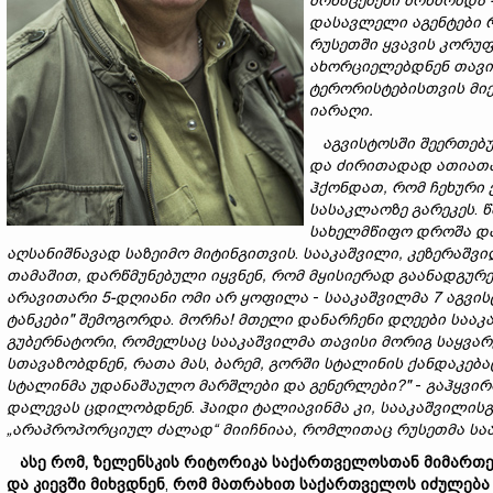
მონაცემ
ებ
ი
მოწმობ
და 
დასავლელი
აგენტები
რუსეთში
ყვავის
კორუფ
ახორციელებდნენ
თავ
ტერორისტებისთვის
მი
იარაღი
.
აგვისტოსში
შეერთებ
და
ძირითადად
ათიათ
ჰქონ
დათ,
რომ
ჩეხური
სასაკლაოზე
გარეკეს
.
წ
სახელმწიფო
დროშა
დ
აღსანიშნავად საზეიმო მიტინგითვის
.
სააკაშვილი,
კეზერაშვ
თამაში
თ,
დარწმუნებული
იყვნენ,
რომ
მყისიერად
გაანადგურე
არავითარი 5-
დღიანი
ომი
არ
ყოფილა
-
სააკაშვილმა 7
აგვის
ტანკები"
შემო
გორდა
.
მორჩა!
მთელი
და
ნარჩენი
დღეები
სააკ
გუბერნატორი
,
რომ
ელსაც
სააკაშვილ
მა
თავის
ი
მორიგ
საყვარ
სთავაზობდნენ,
რ
ათა მას
,
ბარემ,
გორში
სტალინის
ქანდაკება
სტალინმა
უდანაშაულო
მარშლები
და
გენერლები?"
-
გაჰყვი
დალევას ცდილობდნენ
.
ჰაიდი
ტალიავინ
მა
კი,
სააკაშვილის
„
არაპროპორციულ
ძალად“
მიიჩნია
ა,
რომლითაც
რუსეთმა
სა
ასე
რომ,
ზელენსკის
რიტორიკა
საქართველოსთან
მიმართ
და
კიევში
მიხვდნენ
,
რომ
მათრახით
საქართველოს
იძულება 