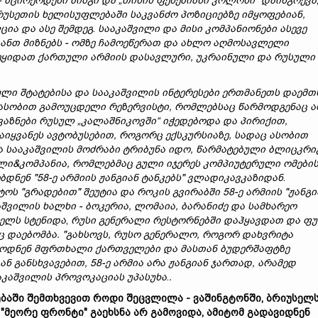
-
მცირე
ოდენი
ბიძგი
და
„თიხის ფეხებიანი კოლოსი“
დაინგრევ
ა
რუსეთის
ხელისუფლებაში
საკვანძო
პოზიციებზე
იმყოფებიან
,
ცია
და
ასე
შემდეგ
.
სააკაშვილი
და
მისი
კომპანიონ
ები
ასევე
იანთ
მიზნებს -
ომ
ზე
ჩამოეწერათ
და
ახლო
აღმოსავლე
ლი
ეყიდათ ქართული არმიის
დასავლური,
უკრაინული
და
რუსული
ული
შტატებისა
და
სააკაშვილის
ინტერესები
ერთმანეთს
დაემთ
ასობით
გამოუცდელი
რეზერვისტი,
რომლებ
საც
წარმოდგენაც
ა
ვაზნები
რუსულ
„
კალაშნიკოვში
“
იჭედ
ებოდა
და
პირიქით,
აიყვანეს
ავტობუსებით,
როგორც
ექსკურსიაზე,
სადაც
ასობით
ა
სააკაშვილის
მოძრაბი
ტრიბუნა
იდო,
წარმატებული
ბლიცკრი
ილი&
კომპანია,
რომლებმაც
გული იჯერეს
კომპიუტერული
ომ
ებ
ი
ბდნენ "58-
ე
არმიის
ჟანგიან
ტანკებს"
ვლადიკავკაზიდან
.
ტოს "
გრად
ებით"
შეუტია
და
როკის
გვირაბში 58-
ე
არმი
ის "
ჟანგი
აშვილის
ხალხი -
ბოკერია,
ლომაია
, ბარანიძე
და
სამხარეო
ელს სტენიდა
,
რუს
ი
გენერალ
ი
რესტორნებში
დაჰყავდათ
და
ფ
ც
დაებომბა.
"
გახსოვს,
რუს
ო
გენერალო,
როგორ
დახვრიტა
როდნენ
მ
ფრთხალი
ქართველები
და მასთან ბუდერშაფტზე
გან
განსხვავებით, 58-
ე
არმია
არა
ჟანგიან
ჯართად,
არამედ
აკაშვილის
პროვოკაციას
უპასუხა
.
.
ებაში
შემთხვევით
როდი
შეცვლილა -
ვაშინგტონში,
ბრიუსელ
"
მეორე
ფრონტი"
გაეხსნა
არ გამოვიდა,
ამიტომ
გადავიდნენ