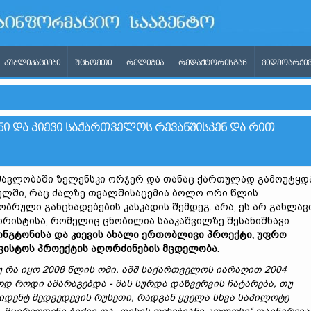
ᲞᲣᲑᲚᲘᲙᲐᲪᲘᲔᲑᲘ
ᲣᲪᲮᲝᲔᲗᲘ
ᲠᲔᲚᲘᲒᲘᲐ
ᲠᲔᲓᲐᲥᲢᲝᲠᲘᲡᲒᲐᲜ
ᲕᲘᲓᲔᲝᲐᲠᲥᲘᲕ
ᲜᲘ ᲓᲐ ᲙᲘᲔᲕᲘ ᲡᲐᲥᲐᲠᲗᲕᲔᲚᲝᲡ ᲠᲔᲕᲐᲜᲨᲘᲡᲙᲔᲜ ᲓᲐ ᲠᲘᲗ
ავლობაში ზელენსკი ორჯერ და თანაც ქართულად გამოუტყდ
ულში, რაც ძალზე თვალშისაცემია ბოლო ორი წლის
ბრული განცხადებების კასკადის შემდეგ. არა, ეს არ გახლავ
ორისტისა, რომელიც ცნობილია სააკაშვილზე შესანიშნავი
ინგტონისა
და
კიევის
ახალი
ერთობლივი
პროექტი,
უფრო
ვისტოს
პროექტის
აღორძინების
მცდელობ
ა.
უ
რა
იყო 2008 წლის
ომი.
აშშ
საქართველო
ს
იარაღ
ით 2004
დ როდი ამარაგებდა -
მა
ს
სურდა
დაზვერ
ვის ჩატარება,
თუ
ზიდენტ
მედვედევის
რუსეთი,
რადგან
ყველა
სხვა
სა
პილოტ
ე