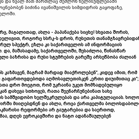
იდეს და ხვალ მათ მართლაც შეძლონ ხელისუფლებაში
ოცნებობენ ბიძინა ივანიშვილის სიმდიდრის გაყოფაზე,
ველოში.
რც,
მაგალითად,
ახლა -
პაპანაქება
სიცხე!
სხვათა
შორის,
დელივით,
როგორც
სსრკ-
ს
დროს,
რუსეთის
თანამგზავრებიდა
სრულ
სპექტრ,
ეზლა კი
საქართველოს
ამ
ინფორმაცი
ის
ო
.
და, მაშასადამე,
საქართველოში,
შესაძლოა,
წინასწარ
ული
ბაზრისა
და
რუსი
სტუმრების
გარეშე
არსეწბობა ძალიან
ს კაზმავენ,
მაგრამ
მარდად მიაქროლებენ“,
კიდევ იმით, რომ
რ
გაფართოვდებოდა
აღმოსავლეთისკენ „
ერთი
დიუიმითაც კი“;
ათა
დრო
მოეგო
თ,
რ
ომ
უკრაინა
უკეთ
მომზადებული
ყო
კან დახევა სთხოვეს,
რათა
შეენარჩუნებინათ
სახე
ოს
სამშვიდობო
ხელშეკრულებას
და
არა
კაპიტულაციას.
ხოლ
შირში
მიიღებდნენ
და
ახლა,
როცა
ქართველმა
ბოლოს
დაბოლ
აკმარისი
რეფორმები
არ
გაუტარებია
და
საერთოდ,
მაა,
დღეს
ევროკავშირი
და
ნატო
ადანაშაულებენ