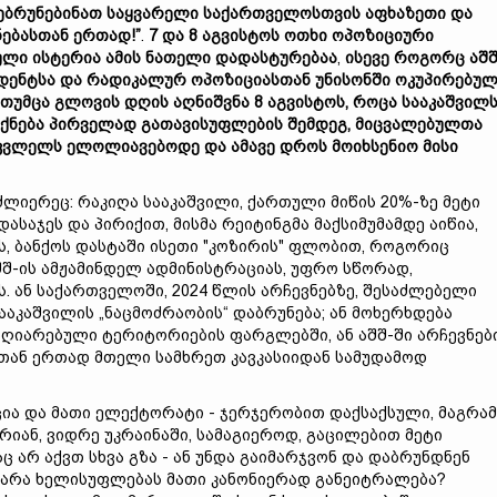
ებრუნებინათ
საყვარელი
საქართველოს
თვის
აფხაზეთი
და
ნებასთან ერთად!”
.
7
და 8
აგვისტოს
ოთხი
ოპოზიციური
ული
ისტერია
ამის
ნათელი
დადასტურებაა
,
ისევე
როგორც
აშშ
დენტ
სა
და
რადიკალურ
ოპოზიციასთან
უნისონში
ოკუპირებულ
თუმცა
გლოვის
დღ
ის
აღნიშ
ვნა 8
აგვისტოს,
როცა
სააკაშვილ
იქნება
პირველ
ად
გათავისუფლების
შემდეგ,
მიცვალებულთა
კვლელს
ელოლიავებოდე
და
ამავე
დროს
მო
იხსენიო
მისი
ლიერეც: რაკიღა სააკაშვილი, ქართული მიწის 20%-ზე მეტი
ასაჯეს და პირიქით, მისმა რეიტინგმა მაქსიმუმამდე აიწია,
ს, ბანქოს დასტაში ისეთი "კოზირის" ფლობით, როგორიც
აშშ-ის ამჟამინდელ ადმინისტრაციას, უფრო სწორად,
ს. ან საქართველოში, 2024 წლის არჩევნებზე, შესაძლებელი
ააკაშვილის „ნაცმოძრაობის“ დაბრუნება; ან მოხერხდება
 აღიარებული ტერიტორიების ფარგლებში, ან აშშ-ში არჩევნებ
სთან ერთად მთელი სამხრეთ კავკასიიდან სამუდამოდ
ა და მათი ელექტორატი - ჯერჯერობით დაქსაქსული, მაგრამ
რიან, ვიდრე უკრაინაში, სამაგიეროდ, გაცილებით მეტი
არ აქვთ სხვა გზა - ან უნდა გაიმარჯვონ და დაბრუნდნენ
თუ არა ხელისუფლებას მათი კანონიერად განეიტრალება?