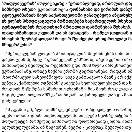
"
თაფლაკვერის"
პოლიტიკა
ზე - ”
ერთობლივად, ბრძოლით და
სამხრეთ
ოსეთი
, უკრაინისთვის
დონბას
ისა
და
ყირიმ
ის დაბუ
ტელეკომპანიის
მიერ
საქართველოში
გაჩაღებული
ანტირუს
ი
ს
ელჩის
პროვოკაციული
მოწოდებები
საქართველოს
პრეზი
ტერიტორიების
რუსეთისგან ბრძოლით
დაბრუნების
შესახებ
.
თვალისჩინივით უვლიან
და
ის
აცხადებს -
რომელ
ცოლთან
ხსოვნის
შეურაცხყოფა
ა!
როგორ
შეიძლება
ერთდროულად
მ
მსხვერპლ
ნ
ი
?!
ამერიკელების ლოგიკა პრიმიტიულია, მაგრამ ესაა მისი სიძ
დაკარგვის შემდეგ, რუსთაველის გამზირზე შაყის კვრით არ დ
მაშასადამე შეიძლება რევანშის ცდა 2008 წლის მარცხისთვი
უკრაინაა! ანუ, ორივე საქმის ერთში გაერთიანება, რადგან 
„სიღრმისეულ სახელმწიფოს“ სხვა გამოსავალი მაინც არ აქვ
იქნება „ქართული ოცნების“ გაძევება ხელისუფლებიდან და ს
რუსეთის შეჩერება სამხრეთ უკრაინაში, მის მიერ რუსულად
წაგებულია, ხოლო აშშ უკრაინიდან, საქართველოდან და მა
გაძევებულია!
ამ გეგმის უშუალო შემსრულებლები - რადიკალური ოპოზიცი
ბევრი არიან. დიახ, საქართველოში ნაკლები ნეონაცისტები ა
მოღალატეა, რომელიც სამშობლოს დოლარებად ყიდის. მათაც 
ხელისუფლებაში, ან წავიდნენ, ბევრი - ციხეშიც. შეუძლია 