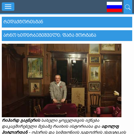
Toggle
navigation
ᲠᲔᲓᲐᲥᲢᲝᲠᲘᲡᲒᲐᲜ
ᲐᲠᲜᲝ ᲮᲘᲓᲘᲠᲑᲔᲒᲘᲨᲕᲘᲚᲘ: ᲤᲐᲢᲐ ᲛᲝᲠᲒᲐᲜᲐ
რი
ჰ
არდ
ვაგნერის
სახელი
ყოველთვის
იქნება
დაკავშირებული
მესამე
რაიხის
ისტორიას
ა
და
ადოლფ
ჰიტლერთან
-
ოპერის
და
სიმფონიის
ჯადოქრის
ესთეტიკის