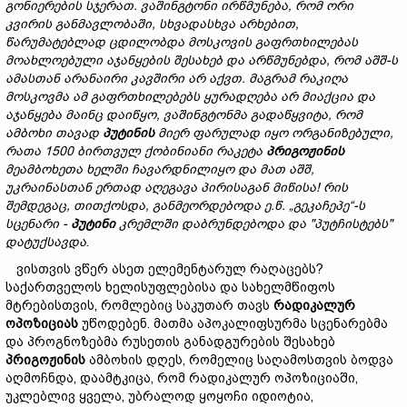
გონიერების
სჯერა
თ.
ვაშინგტონი
ირწმუნება,
რომ
ორი
კვირის
განმავლობაში,
სხვადასხვა
არხებით,
წარუმატებლად
ცდილობდა
მოსკოვის
გაფრთხილებას
მოახლოებული
აჯანყების
შესახებ
და
არწმუნებდა,
რომ
აშშ-
ს
ამასთან
არა
ნაი
რი
კავშირი
არ
აქვთ.
მაგრამ
რაკიღა
მოსკოვმა
ამ გაფრთხილებებს
ყურადღება
არ
მიაქცია
და
აჯანყება
მაინც
დაიწყო,
ვაშინგტონმა
გადაწყვიტა,
რომ
ა
მბოხი
თავად
პუტინის
მიერ
ფარულად
იყო
ორგანიზებული,
რათა 1500
ბირთვულ
ქობინი
ანი
რაკეტა
პრიგოჟინის
მეამბოხეთა
ხელში
ჩავარდნილიყო
და
მათ აშშ,
უკრაინასთან ერთად აღეგავა პირისაგან მიწისა!
რის
შემდეგ
აც,
თითქოსდა,
განმეორდებოდა
ე.წ. „გეკაჩეპე“-ს
სცენარი -
პუტინი
კრემლში
დაბრუნდებოდა
და "
პუტჩისტებს"
დატუქსავ
და
.
ვისთვის ვწერ ასეთ ელემენტარულ რაღაცებს?
საქართველოს ხელისუფლებისა და სახელმწიფოს
მტრებისთვის, რომლებიც საკუთარ თავს
რადიკალურ
ოპოზიციას
უწოდებენ. მათმა აპოკალიფსურმა სცენარებმა
და პროგნოზებმა რუსეთის განადგურების შესახებ
პრიგოჟინის
ამბოხის დღეს, რომელიც საღამოსთვის ბოდვა
აღმოჩნდა, დაამტკიცა, რომ რადიკალურ ოპოზიციაში,
უკლებლივ ყველა, უბრალოდ ყოყოჩი იდიოტია,