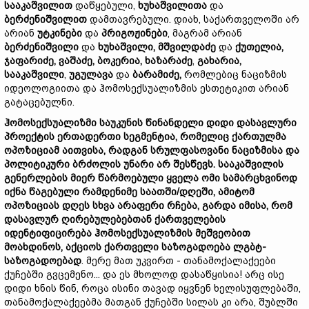
სააკაშვილი
თ
დაწყებული,
ხუხაშვილ
ითა
და
ბერძენიშვილ
ით
დამთავრებული. დიახ, საქართველოში არ
არიან
უტკინ
ები
და
პრიგოჟინ
ები
, მაგრამ არიან
ბერძენიშვილი
და
ხუხაშვილი,
მშვილდაძე
და
ქუთელია,
ჯაფარიძე
,
ვაშაძე,
ბოკერია
,
ხა
ზ
არაძე
,
გახარია
,
სააკაშვილი
,
უგულავა
და
ბარამიძე,
რომლებიც ნაციზმის
იდეოლოგიითა და ჰომოსექსუალიზმის ესთეტიკით არიან
გატაცებულნი.
ჰომოსექსუალიზმი
საუკუნის
წინანდელი
დიდი
დასავლური
პროექტის
ერთადერთი
სეგმენტი
ა,
რომელიც
ქართულმა
ოპოზიციამ
აითვისა,
რადგან
სრულფასოვანი
ნაციზმი
სა
და
პოლიტიკური
ბრძოლ
ის უნარი არ შესწევს.
სააკაშვილის
გენერლების
მიერ
წარმოებული
ყველა
ომი
სამარცხვინოდ
იქნა წაგებული რამდენიმე
საათში/
დღეში,
ამიტომ
ოპოზიციას
დღეს
სხვა
არაფერი
რჩება,
გარდა
იმისა,
რომ
დასავლურ
ღირებულებებ
თან
ქართველ
ების
იდენტიფიცირება
ჰომოსექსუალიზმის
მეშვეობით
მოახდინოს,
აქციოს
ქართ
ვე
ლი
საზოგადოება
ლგბტ-
საზოგადოებად
. მერე მათ უკვირთ - თანამოქალაქეები
ქუჩებში გვცემენო... და ეს მხოლოდ დასაწყისია! არც ისე
დიდი ხნის წინ, როცა ისინი თავად იყვნენ ხელისუფლებაში,
თანამოქალაქეებმა მათგან ქუჩებში სილას კი არა, შუბლში