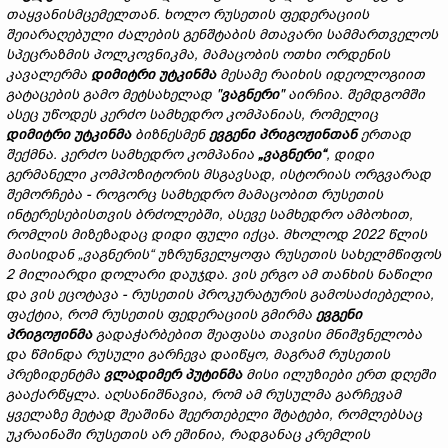
თაყვანისმცემელთან.
ხოლო
რუსეთის
ფედერაციის
შეიარაღებული
ძალების
გენშტაბის
მთავარი
სამმართველოს
სპეცრაზმის
პოლკოვნიკმა,
მამაცობის
ოთხი
ორდენის
კავალერმა
დიმიტრი
უტკინმა
მესამე
რაიხი
ს
იდეოლოგიი
თ
გატაცების
გამო
მეტსახელად "
ვაგნერი
"
აირჩია.
შემდგომში
ასეც უწოდეს
კერძო
სამხედრო
კომპანია
ს,
რომელიც
დიმიტრი
უტკინმა
ბიზნესმენ
ევგენი
პრიგოჟინთან
ერთად
შექმნა.
კერძო სამხედრო კომპანია
„ვაგნერი“
,
დიდი
გერმანელი
კომპოზიტორის
მსგავსად,
ისტორია
ს
ორგვარად
შემო
რჩება -
როგორც
სამხედრო
მამაცობით
რუს
ეთის
ინტერესებისთვის
ბრძოლებში,
ასევე
სამხედრო
ამბოხი
თ,
რომ
ლის მიზეზადაც დიდი ფული იქცა
.
მხოლოდ 2022
წლის
მაისიდან
„
ვაგნერის
“
უზრუნველყოფა
რუსეთის
სახელმწიფოს
2
მილიარდ
ი
დოლარი
დაუჯდა.
ვი
ს ერგო
ამ
თანხის
ნაწილი
და
ვი
ს
ეცოტავა -
რუსეთის
პროკურატურ
ის გამოსაძიებელია
,
ფაქტი
ა,
რომ
რუსეთის
ფედერაციის
გმირმა
ევგენი
პრიგოჟინმა
გადაჭარბებით შეაფასა
თავის
ი
მნიშვნელობა
და
წმინდა
რუსული
გარჩევა
დაიწყო,
მაგრამ
რუსეთის
პრეზიდენტმა
ვლადიმერ
პუტინმა
მისი
ილუზიები
ერთ
დღეში
გაა
ქარწყლა.
აღსანიშნავია,
რომ
ამ
რუსულ
მა
გა
რჩევამ
ყველაზე
მეტად
შეაშინა
შეერთებელი შტატები,
რომ
ლებ
საც
უკრაინაში
რუსეთის
არ
ეშინია
, რადგანაც
კრემლის