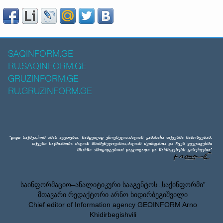
SAQINFORM.GE
RU.SAQINFORM.GE
GRUZINFORM.GE
RU.GRUZINFORM.GE
საინფორმაციო–ანალიტიკური სააგენტოს „საქინფორმი”
მთავარი რედაქტორი არნო ხიდირბეგიშვილი
Chief editor of Information agency GEOINFORM Arno
Khidirbegishvili