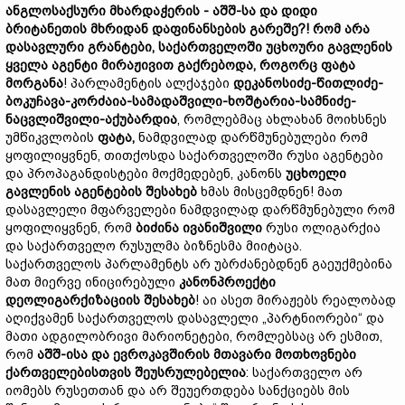
ანგლოსაქს
ური
მხარდაჭერის -
აშშ-
სა
და
დიდი
ბრიტანეთის
მხრიდან
დაფინანსების
გარეშე?
!
რომ
არა
დასავლური
გრანტები,
საქართველოში
უცხოური
გავლენის
ყველა
აგენტი
მირაჟივით
გაქრებოდა,
როგორც
ფატა
მორგანა
! პარლამენტის ალქაჯები
დეკანოსიძე-
წითლიძე-
ბოკუჩავა-
კორძაია-
სამადაშვილი-
ხოშტარია-
სამნიძე-
ნაცვლიშვილი-
აქუბარდია
, რომლებმაც ახლახან მოიხსნეს
უმწიკვლობის
ფა
ტ
ა,
ნამდვილად დარწმუნებულები რომ
ყოფილიყვნენ, თითქოსდა საქართველოში რუსი აგენტები
და პროპაგანდისტები მოქმედებენ, კანონს
უცხო
ელი
გავლენის
აგენტების
შესახებ
ხმას მისცემდნენ! მათ
დასავლელი მფარველები ნამდვილად დარწმუნებული რომ
ყოფილიყვნენ, რომ
ბიძინა
ივანიშვილი
რუსი ოლიგარქია
და საქართველო რუსულმა ბიზნესმა მიიტაცა.
საქართველოს პარლამენტს არ უბრძანებდნენ გაეუქმებინა
მათ მიერვე ინიცირებული
კანონპროექტი
დეოლიგარქიზაციის
შესახებ
! აი ასეთ მირაჟებს რეალობად
აღიქვამენ საქართველოს დასავლელი „პარტნიორები“ და
მათი ადგილობრივი მარიონეტები, რომლებსაც არ ესმით,
რომ
აშშ-ისა
და
ევროკავშირის
მთავარი
მოთხოვნები
ქართველების
თვის
შეუ
სრუ
ლებელია
: საქართველო არ
იომებს რუსეთთან და არ შეუერთდება სანქციებს მის