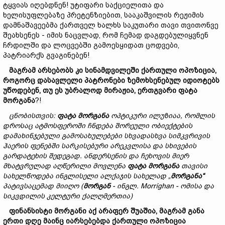
ტყვიას იღებდნენ! უტიფარი საქციელითა და
ხელისუფლებაზე პრეტენზიებით, სააკაშვილის რეჟიმის
დამნაშავეებმა ქართველ ხალხს საკუთარი თავი თვითონვე
შეახსენეს - იმის ნაცვლად, რომ ჩემად დაგდებულიყვნენ
ჩრდილში და ლოცვებში გამოესყიდათ ცოდვები,
პატრიარქს გვაგინებენ!
მაგრამ
არსებობს
კი სინამდვილეში
ქართული
ოპოზიცია,
როგორც
დასავლელი
პატრონები
ზემოხსენებულ
იდიოტებს
უწოდებენ,
თუ
ეს
უბრალოდ
მირაჟია,
ერთგვარი
ფატა
მორგანა
?!
ცნობისთვის:
ფატა მორგანა
ოპტიკური
ილუზია
ა,
რომ
ლის
დროსაც
ატმოსფეროში
ჩნდება
შორეული
ობიექტების
დამახინჯებული
გამოსახულებები
სხვადასხვა
სიმკვრივის
ჰაერის
ფენებში
სარკისებური
არეკვლისა
და
სხივების
გარდატეხის
შედეგად.
ანდერსენის და ჩეხოვის მიერ
მხატვრულად აღწერილი მოვლენა
ფატა
მორგანა
თავისი
სახელწოდება
ინგლისელი
ალქაჯ
ის
სახელად
„
მორგანა
“
პატივსაცემად
მიიღო (
მორგან
-
ინგლ
. Morríghan -
ომისა
და
სიკვდილის
კელტური
ქალღმერთი
ა)
ფინანსისტი
მორგანი
აქ
არაფერ
შუაშია,
მაგრამ
განა
ერთი
დღე
მაინც
იარსებებდა
ქართული
ოპოზიცია