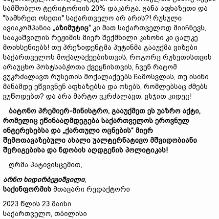
სამშობლო ტერიტორიის 20% დაკარგა. განა აფხაზეთი და
"სამხრეთ ოსეთი" საქართველო არ არის?! რუსული
ავიაკომპანია
„
აზიმუტი
ც“
კი მათ საქართველოდ მიიჩნევს,
სააკაშვილის რეჟიმის მიერ შექმნილი კანონი კი ცალკე
მოიხსენიებს! თუ პრეზიდენტმა პუტინმა გააუქმა ვიზები
საქართველოს მოქალაქეებისთვის, როგორც რუსეთისთვის
არაუცხო პოსტსაბჭოთა ქვეყნისთვის, ჩვენ რატომ
ვუკრძალავთ რუსეთის მოქალაქეებს ჩამოსვლას, თუ ისინი
მანამდე ეწვივნენ აფხაზებსა და ოსებს, რომლებსაც ძმებს
ვუწოდებთ? და არა მარტო ვკრძალავთ, ვსჯით კიდეც!
ბატონო
პრემიერ-
მინისტრო,
გააუქმეთ
ეს
უაზრო
აქტი,
რომელიც
ეწინააღმდეგება
საქართველოს
ეროვნულ
ინტერესებს
ა
და
„
ქართული
ოცნების
“
მიერ
შემოთავაზებული
ახალი
უ
ალტერნატივო
მშვიდობიანი
შერიგებისა და ნდობის აღდგენის
პოლიტიკას!
ღრმა პატივისცემით,
არნო
ხიდირბეგიშვილი
,
საქინფორმის
მთავარი რედაქტორი
2023 წლის 23 მაისი
საქართველო, თბილისი