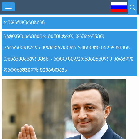
Toggle
navigation
ᲠᲔᲓᲐᲥᲢᲝᲠᲘᲡᲒᲐᲜ
ᲑᲐᲢᲝᲜᲝ ᲞᲠᲔᲛᲘᲔᲠ-ᲛᲘᲜᲘᲡᲢᲠᲝ, ᲓᲐᲣᲑᲠᲣᲜᲔᲗ
ᲡᲐᲥᲐᲠᲗᲕᲔᲚᲝᲡ ᲛᲝᲥᲐᲚᲐᲥᲔᲝᲑᲐ ᲠᲣᲡᲔᲗᲨᲘ ᲛᲧᲝᲤ ᲩᲕᲔᲜᲡ
ᲗᲐᲜᲐᲛᲔᲛᲐᲛᲣᲚᲔᲔᲑᲡ! - ᲐᲠᲜᲝ ᲮᲘᲓᲘᲠᲑᲔᲒᲘᲨᲕᲘᲚᲘ ᲘᲠᲐᲙᲚᲘ
ᲦᲐᲠᲘᲑᲐᲨᲕᲘᲚᲡ ᲛᲘᲛᲐᲠᲗᲐᲕᲡ