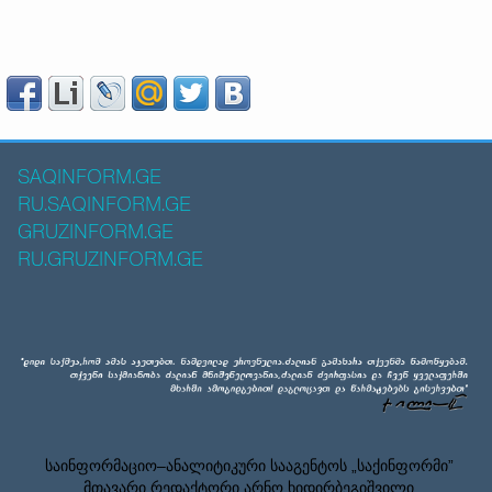
SAQINFORM.GE
RU.SAQINFORM.GE
GRUZINFORM.GE
RU.GRUZINFORM.GE
საინფორმაციო–ანალიტიკური სააგენტოს „საქინფორმი”
მთავარი რედაქტორი არნო ხიდირბეგიშვილი