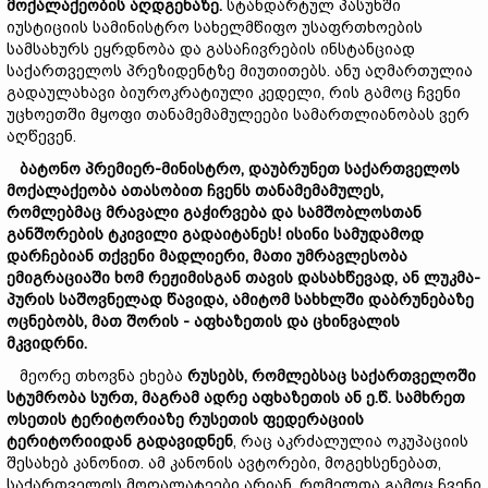
მოქალაქეობის
აღდგენაზე.
სტანდარტულ პასუხში
იუსტიციის სამინისტრო სახელმწიფო უსაფრთხოების
სამსახურს ეყრდნობა და გასაჩივრების ინსტანციად
საქართველოს პრეზიდენტზე მიუთითებს. ანუ აღმართულია
გადაულახავი ბიუროკრატიული კედელი, რის გამოც ჩვენი
უცხოეთში მყოფი თანამემამულეები სამართლიანობას ვერ
აღწევენ.
ბატონო
პრემიერ-
მინისტრო,
დაუბრუნეთ
საქართველოს
მოქალაქეობა
ათასობით
ჩვენს
თანამემამულეს,
რომლებმაც
მრავალი
გაჭირვება
და
სამშობლოსთან
განშორები
ს
ტკივილი
გადაიტანეს
!
ისინი
სამუდამოდ
დარჩებიან
თქვენი
მადლიერი
,
მათი უმრავლესობა
ემიგრაციაში
ხომ
რეჟიმ
ისგან თავის დასახწევად,
ან
ლუკმა-
პურის საშოვნელად
წავიდა,
ამიტომ
სახხლში
დაბრუნებაზე
ოცნებობ
ს
, მათ შორის - აფხაზეთის და ცხინვალის
მკვიდრნი.
მეორე თხოვნა ეხება
რუსებს,
რომლებსაც
საქართველოში
სტუმრობა
სურთ,
მაგრამ
ადრე
აფხაზეთის
ან
ე.
წ.
სამხრეთ
ოსეთ
ის
ტერიტორიაზე
რუსეთის
ფედერაციის
ტერიტორიიდან
გადავიდნენ
, რაც აკრძალულია ოკუპაციის
შესახებ კანონით. ამ კანონის ავტორები, მოგეხსენებათ,
საქართველოს მოღალატეები არიან, რომელთა გამოც ჩვენი