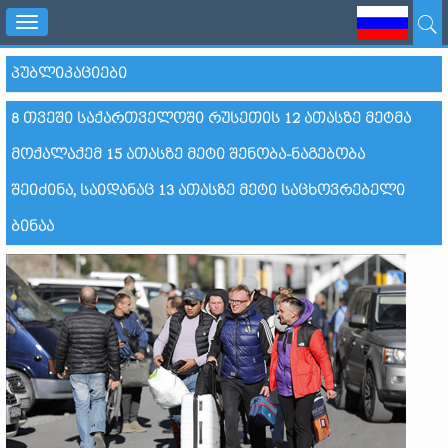
Toggle
navigation
ᲞᲣᲑᲚᲘᲙᲐᲪᲘᲔᲑᲘ
8 ᲗᲕᲔᲨᲘ ᲡᲐᲥᲐᲠᲗᲕᲔᲚᲝᲨᲘ ᲠᲣᲡᲔᲗᲘᲡ 12 ᲐᲗᲐᲡᲖᲔ ᲛᲔᲢᲛᲐ
ᲛᲝᲥᲐᲚᲐᲥᲔᲛ 15 ᲐᲗᲐᲡᲖᲔ ᲛᲔᲢᲘ ᲨᲔᲜᲝᲑᲐ-ᲜᲐᲒᲔᲑᲝᲑᲐ
ᲨᲔᲘᲫᲘᲜᲐ, ᲡᲐᲘᲓᲐᲜᲐᲪ 13 ᲐᲗᲐᲡᲖᲔ ᲛᲔᲢᲘ ᲡᲐᲪᲮᲝᲕᲠᲔᲑᲔᲚᲘ
ᲑᲘᲜᲐᲐ