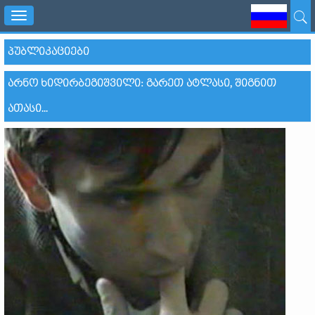
Toggle
navigation
ᲞᲣᲑᲚᲘᲙᲐᲪᲘᲔᲑᲘ
ᲐᲠᲜᲝ ᲮᲘᲓᲘᲠᲑᲔᲒᲘᲨᲕᲘᲚᲘ: ᲒᲐᲠᲔᲗ ᲐᲢᲚᲐᲡᲘ, ᲨᲘᲒᲜᲘᲗ
ᲐᲗᲐᲡᲘ...