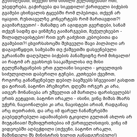
გეზიზღებათ, თქვენი ხომ სისხლი გელანდებათ! ომი,
უბედურება, გაჭირვება და სიკვდილი! ქართველი ბიჭების
გვამები ცხინვალის ტყეებში რომ ლპებოდა, თქვენ არ
იყავით, რუსთაველზე კონცერტებს რომ მართავდით?!
გავიმარჯვეთო! - მანამდე არ აგიდგეთ გვერდები, სანამ
თქვენ სადმე და ვინმეზე გაიმარჯვებთ, მექელეხეებო -
შილაფლავისტებო! რით ვერ გაძეხით კუბოებითა და
გვამებით?! ცხვირსახოცში შეხვეული შავი პილპილი არ
დაგავიწყდეთ, სამებაში თუ ქაშვეთში დასვენებული
უკრაინაში დაღუპული ბიჭების პანაშვიდზე რომ მიხვალთ!
აი რატომ არ გვახსოვს სააკაშვილისა თუ მისი
ტელეწამყვანების ერთ გულიანი სიცილი - ყოველთვის
სიძულვილით დაბერილი ტუჩები, კუთხეები ქვემოთ,
როგორც განაწყენებულ დებილ ბავშვებს სჩვევიათ! გასდით
და ტირიან, ბატონო პრემიერო, დღეში ორჯერ კი არა,
ათჯერ მონანიება არ უშველით ამ მართლა ფარისევლებს!
ერთს გეტყვით, ბატონო ირაკლი - ისინი, ვინც მიშას მხარს
უჭერს, ნაციონალები კი არა, ნაცისტები არიან, რადგანაც
არც თეთრაძის, და არც იმ ფარულ ჩანაწერებში
გაუბედურებული ადამიანების ტკივილი გულთან ახლოს არ
მიუტანიათ! შემიფურთხებია იმ ქართველისთვის, ვინც იმ
ვიდეოებში აღბეჭდილი (თქვენი, ბატონო ირაკლი,
მაშინდელი შს მინისტრის ხელით განადგურებული!)