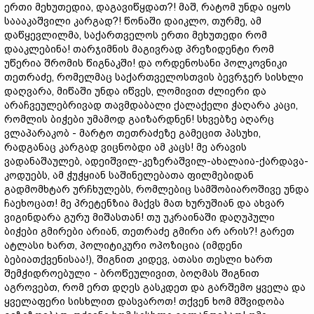
ერთი მეხუთედია, დაგავიწყდათ?! მაშ, რატომ უნდა იყოს
საააკაშვილი კარგად?! წონაში დაიკლო, თურმე, ამ
დაწყევლილმა, საქართველოს ერთი მეხუთედი რომ
დააკლებინა! თარჯიმნის მაგივრად პრეზიდენტი რომ
უწერია შრომის წიგნაკში! და ორდენოსანი პოლკოვნიკი
თეთრაძე, რომელმაც საქართველოსთვის ბევრჯერ სისხლი
დაღვარა, მიწაში უნდა იწვეს, ლომივით ძლიერი და
არაჩვეულებრივად თავმდაბალი ქალაქელი ჭაღარა კაცი,
რომლის ბიჭები უმამოდ გაიზარდნენ! სხვებზე აღარც
ვლაპარაკობ - მარტო თეთრაძეზე გამეცით პასუხი,
რადგანაც კარგად ვიცნობდი ამ კაცს! მე არავის
ვადანაშაულებ, ადეიშვილ-კეზერაშვილ-ახალაია-ქარდავა-
კოდუებს, ამ ჭუჭყიან საშინელებათა ფილმებიდან
გადმომხტარ ურჩხულებს, რომლებიც სამშობიაროშივე უნდა
ჩაეხოცათ! მე პრეტენზია მაქვს მათ ხურუშიან და ახვარ
ვიგინდარა გურუ მიშასთან! თუ უკრაინაში დაღუპული
ბიჭები გმირები არიან, თეთრაძე გმირი არ არის?! გარეთ
ატლასი ხართ, პოლიტიკური ოპოზიცია (იმდენი
ბებიათქვენისაა!), შიგნით კიდევ, ათასი თესლი ხართ
შემჭიდროებული - ბროწეულივით, ბოღმას შიგნით
აგროვებთ, რომ ერთ დღეს გასკდეთ და გარშემო ყველა და
ყველაფერი სისხლით დასვაროთ! თქვენ ხომ მშვიდობა