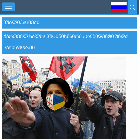
Toggle
navigation
ᲞᲣᲑᲚᲘᲙᲐᲪᲘᲔᲑᲘ
ᲥᲐᲠᲗᲕᲔᲚ ᲮᲐᲚᲮᲡ ᲞᲣᲢᲘᲜᲘᲡᲜᲐᲘᲠᲘ ᲞᲠᲔᲖᲘᲓᲔᲜᲢᲘ ᲣᲜᲓᲐ! -
ᲡᲐᲥᲘᲜᲤᲝᲠᲛᲘ