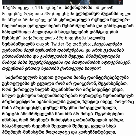
საქართველო, 14 ნოემბერი,
საქინფორმი
. იმ დროს,
როდესაც რუსეთის პრეზიდენტმა
ვლადიმერ
პუტინმა
ხელი
მოაწერა ბრძანებულებას
„
ტრადიციული
რუსული
სულიერ
-
ზნეობრივი
ფასეულობების
შენარჩუნებისა
და
განმტკიცების
სახელმწიფო
პოლიტიკის
საფუძვლების
დამტკიცების
შესახებ“
, საქართველოს პრეზიდენტმა
სალომე
ზურაბიშვილმა
თავის Twitter-ზე დაწერა:
„
მივესალმები
უკრაინის მიერ ხერსონის
დაბრუნებას.
ეს
არის
უკრაინის
ერთიანობისა
და
გამძლეობის
შედეგი.
მნიშვნელოვანი
ნაბიჯი
მისი
სუვერენიტეტისა
და
მთლიანობის
აღდგენისკენ.
თქვენთან
ერთად
ზეიმობს
ქართველი
ხალხი“
.
საქართველოს
ბედით
ცოტათი
მაინც
დაინტერესებულმა
უცხოელებმა
ეს
ტყუილი
რომ
არ
დაიჯერონ,
შეგახსენებთ,
რომ
ქართველ
ხალხს
პუტინისნაირი
პრეზიდენტი
უნდა
,
ხოლო
უცხოური
სპეცსამსახურების
რეზიდენტ
ზურაბიშვილს
პრეზიდენტობა
ივანიშვილმა
უ
ყიდა, ზუსტად
ისევე,
როგორც
წინა
პრეზიდენტს,
დუშე
ლ
მწყემსი
მარგველაშვილს
,
რადგან
ამომრჩეველმა
მათ
ხმა
არ
მისცა
.
შეგახსენებთ
იმასაც,
რომ
პრემიერ
-მინისტრი
ღარიბაშვილის
გარდა,
სააკაშვილის
რეჟიმის
შეცვლის
შემდეგ,
ყველა
სხვა
პრემიერ-
მინისტრი
მოღალატე და
კორუმპირებული,