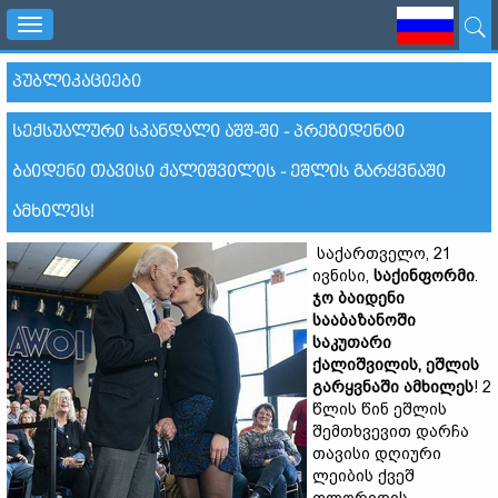
Toggle
navigation
ᲞᲣᲑᲚᲘᲙᲐᲪᲘᲔᲑᲘ
ᲡᲔᲥᲡᲣᲐᲚᲣᲠᲘ ᲡᲙᲐᲜᲓᲐᲚᲘ ᲐᲨᲨ-ᲨᲘ - ᲞᲠᲔᲖᲘᲓᲔᲜᲢᲘ
ᲑᲐᲘᲓᲔᲜᲘ ᲗᲐᲕᲘᲡᲘ ᲥᲐᲚᲘᲨᲕᲘᲚᲘᲡ - ᲔᲨᲚᲘᲡ ᲒᲐᲠᲧᲕᲜᲐᲨᲘ
ᲐᲛᲮᲘᲚᲔᲡ!
საქართველო, 21
ივნისი,
საქინფორმი
.
ჯო
ბაიდენ
ი
სააბაზანოში
საკუთარი
ქალიშვილის
,
ეშლის
გარყვნაში ამხილეს
! 2
წლის წინ ეშლის
შემთხვევით დარჩა
თავისი დღიური
ლეიბის ქვეშ