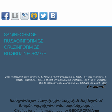
SAQINFORM.GE
RU.SAQINFORM.GE
GRUZINFORM.GE
RU.GRUZINFORM.GE
საინფორმაციო–ანალიტიკური სააგენტოს „საქინფორმი”
მთავარი რედაქტორი არნო ხიდირბეგიშვილი
Chief editor of Information agency GEOINFORM Arno