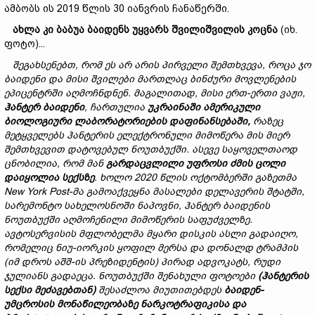
ამბობს ის 2019 წლის 30 იანვრის ჩანაწერში.
ახლა
კი ბაბუა
ბაიდენს
უყვარს
შვილიშვილის
კოცნა
(იხ.
ფოტო)...
შეგახსენებთ
,
რომ
ეს
არ
არის
პირველი
შემთხვევა
,
როცა
ჯო
ბაიდენი
და
მისი
შვილები
მართლაც
ბინძური
მოვლენების
ეპიცენტრში
აღმოჩნდნენ
.
მაგალითად
,
მისი
ერთ
-
ერთი
ვაჟი
,
ჰანტერ
ბაიდენი
,
ჩართულია
უკრაინაში
ამერიკული
ბიოლოგიური
ლაბორატორიების
დაფინანსებაში
,
რაზეც
მეტყველებს
ჰანტერის
ელექტრონული
მიმოწერა
მის
მიერ
შემთხვევით
დატოვებულ
ნოუთბუქში
.
ასევე
საყოველთაოდ
ცნობილია
,
რომ
მან
გარდაცვლილი
უფროსი
ძმის
ცოლი
დაიყოლია
სექსზე
.
ხოლო
2020
წლის
ოქტომბერში
გაზეთმა
New York Post-
მა
გამოაქვეყნა
მასალები
დელავერის
შტატში,
სარემონტო
სახელოსნოში
ნაპოვნი,
ჰანტერ
ბაიდენის
ნოუთბუქში
აღმოჩენილი
მიმოწერის
საფუძველზე
.
ავტოსერვისის
მფლობელმა
მყარი
დისკის
ასლი
გადაიღო
,
რომელიც
ნიუ
-
იორკის
ყოფილ
მერსა
და
დონალდ
ტრამპის
(
იმ
დროს
აშშ
-
ის
პრეზიდენტის
)
პირად
ადვოკატს,
რუდი
ჯულიანს
გადაეცა
.
ნოუთბუქში
შენახული
ფოტოები
(
ჰანტერის
სექსი
მეძავებთან
)
შესაძლოა
მიუთითებდეს
ბაიდენ
-
უმცროსის
მონაწილეობაზე
ნარკოტრაფიკისა და