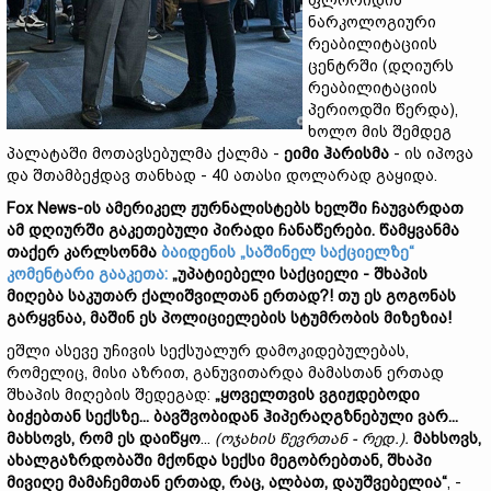
ფლორიდის
ნარკოლოგიური
რეაბილიტაციის
ცენტრში (დღიურს
რეაბილიტაციის
პერიოდში წერდა),
ხოლო მის შემდეგ
პალატაში მოთავსებულმა ქალმა -
ეიმი
ჰარისმა
- ის იპოვა
და შთამბეჭდავ თანხად - 40 ათასი დოლარად გაყიდა.
Fox News-
ის
ამერიკელ
ჟურნალისტებ
ს ხელში ჩაუვარდათ
ამ
დღიურში
გაკეთებული
პირად
ი
ჩანაწერები.
წამყვანმა
თ
ა
ქ
ერ
კარლსონმა
ბაიდენის „საშინელ საქციელზე“
კომენტარი გააკეთა:
„
უპატიებელი საქციელი -
შხაპი
ს
მიღება
საკუთარ
ქალიშვილთან
ერთად?!
თუ
ეს
გოგო
ნა
ს
გარყვნ
აა,
მაშინ
ეს
პოლიციელების სტუმრობის
მიზეზი
ა!
ეშლი ასევე უჩივის სექსუალურ დამოკიდებულებას,
რომელიც, მისი აზრით, განუვითარდა მამასთან ერთად
შხაპის მიღების შედეგად:
„
ყოველთვის
ვგიჟდებოდი
ბიჭებ
თან
სექს
ზე...
ბავშვობიდან
ჰიპერ
აღგზნებული ვარ...
მახსოვს,
რომ
ეს
დაიწყო
...
(
ოჯახის
წევრ
თან -
რედ.).
მახსოვს,
ახალგაზრდობაში
მქონდა
სექსი
მეგობრებთან,
შხაპი
მი
ვიღე
მამაჩემთან
ერთად,
რაც,
ალბათ,
დაუშვებელია“
, -