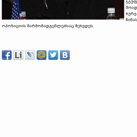
ჯგუფ
მოად
ბურჯ
წინა
ოპოზიციის წარმომადგენლებსაც შეხვდეს.