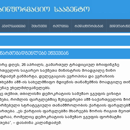
ᲞᲣᲑᲚᲘᲙᲐᲪᲘᲔᲑᲘ
ᲣᲪᲮᲝᲔᲗᲘ
ᲠᲔᲚᲘᲒᲘᲐ
ᲠᲔᲓᲐᲥᲢᲝᲠᲘᲡᲒᲐᲜ
ᲕᲘᲓᲔᲝᲐᲠᲥᲘᲕ
 ᲬᲐᲠᲛᲝᲛᲐᲓᲒᲔᲜᲚᲔᲑᲘ ᲔᲬᲕᲔᲕᲘᲐᲜ
რც დღეს, 26 აპრილს, გამართულ ტრადიციულ ბრიფინგზე
რთველოს საგარეო საქმეთა მინისტრის მოადგილე ნინო
ნდაძემ განმარტა, დელეგაციას ევროპისა და ევრაზიის
თხებში აშშ-ის სახელმწიფო მდივნის თანაშემწის მოადგილე თი
ენაუ უხელმძღვანელებს.
ვე თქმით, თბილისში დემოკრატიის სამუშაო ჯგუფის ვიზიტი
მება, რომლის ფარგლებშიც შეხვედრები აშშ-საქართველოს შო
რმებული სტრატეგიული თანამშროლობის ქარტიის ფარგლებ
ართება.
„ეს ქარტიის ფარგლებში მხარეებს შორის რიგით მეოთ
ედრაა, რომელიც დემოკრატიის სამუშაო ჯგუფის ფორმატში
თება“, – დასძინა კალანდაძემ.