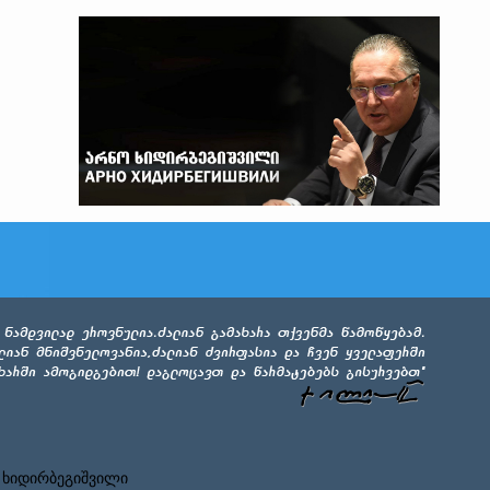
 ხიდირბეგიშვილი