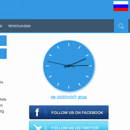
Ი
ᲤᲝᲢᲝᲐᲠᲥᲘᲕᲘ
ნა
08 აგვისტო 2026
რის
ში
ხე