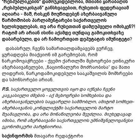
"
რესპუბლიკების"
დამოუკიდებლობა,
მთიანი ყარაბაღის
„რესპუბლიკისგან“
განსხვავებით
,
რუსეთის
ფედერაციამ
აღიარა -
მაშ,
რ
ისკენ
მო
უწოდებენ
აზერბაიჯანული
წარმოშობის
პარლამენტარები
საქართველოს
ხელისუფლებას, თუ არა რუსეთთან დამღუპველი ომისკენ?
!
რატომ
არ
არიან
ისინი
აქამდე
თუნდაც
გამოკითხვაზე
დაბარებული,
და
არ
ჩამოერთვათ
დეპუტატის
იმუნიტეტი
?
დასასრულ, ჩვენს სამართალდამცავებს ვურჩევ,
ყურადღება მიაქციონ იმ გარემოებას, რომ
ნარკომოვაჭრეები - ქვემო ქართლში მცხოვრები ეთნიკური
აზერბაიჯანელები, „ნაციონალური მოძრაობისა“ და მათი
ლიდერის, ნარკოდამოკიდებული სააკაშვილის მომხრეები
და სპონსორები არიან.
P.S.
საქართველო
ყოველთვის
იყო
და
იქნება
ჩვენი
კავკასიელი
ძმების
-
აქ
მცხოვრები
სომხებისა
და
აზერბაიჯანელების
საყვარელი
სამშობლო,
ამიტომ
სომხეთ-
აზერბაიჯანის
კონფლიქტში
საქართველოს
მარტო
შუამ
ა
ვლობა, და არა მონაწილეობა შეუძლია.
მიუხედავად
იმისა,
რომ
აზერბაიჯანი
საქართველოს
უ
მნიშვნელოვან
ეს
ი
ეკონომიკური
პარტნიორია.
საქ
ინფორმის
მთავარი რედაქტორი