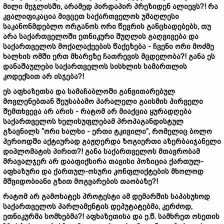
მილი მეჯლისში, არამედ პირდაპირ პრეზიდენ ალიევს?!
რ
ა
კვალიფი
კაცია მივცეთ
საქართველოს
უმაღლესი
საკანონმდებლო
ორგანოს
ორი
წევრის
განცხადებებ
ს,
თუ
არ
ა
საქართველოში
ეთნიკური
შუღლის გაღვივება
და
საქართველოს
მოქალაქეების
წაქეზება - ჩვენი ორი მოძმე
ხალხის
ომ
ში ერთ მხარეზე ჩათრევის მცდელობა
?! განა
ეს
დანაშაულები
საქართველოს
სისხლის
სამართლის
კოდექსი
თ
არ
ისჯება?
!
ეს
აფხაზეთ
სა
და
სამაჩაბლოში
განვითარებულ
მოვლენებთან
შეუსაბამო
პარალელი
გაისმის
პირველი
შემთხვევა
არ
არის -
რატომ
არ
მიაქცი
ა
ყურადღება
საქართველოს
ხელისუფლებამ
პროპაგანდისტულ
გზავნილს ”
ორი
ხალხი -
ერთი
ტკივილი”,
რომელიც
ბოლო
პერიოდში
აქტიურად
გაჟღერდა
ზოგიერთ
ი
აზერბაიჯანელ
ი
დიპლომატ
ის პირით?
!
განა
საქართველოს
მთავრობამ
მრავალჯერ არ
დააფიქსირა
თავისი
პოზიცია
ქართულ-
აფხაზური
და
ქართულ-
ოსური
კონფლიქტების
მხოლოდ
მშვიდობიანი
გზით
მოგვარების
თაობაზე?!
რატომ
არ
გამოხატეს
პროტესტი
ამ
დემარშის
საპასუხოდ
საქართველოს პარლამენტის დეპუტატებმა,
კერძოდ,
ეთნიკურ
მა
სომხებ
მა?!
აფხაზეთისა
და
ე.წ.
სამხრეთ
ოსეთის