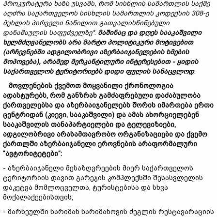
პროკურატურა
ხაზს
უსვამს,
რომ
სისხლის
სამართლის
საქმე
აღძრა
საქართველოს
სისხლის
სამართლის
კოდექსის 308-
ე
მუხლის
პირველი
ნაწილით
გათვალისწინებული
დანაშაულის
საფუძველზე
*
.
მაშინაც და დღეს სააკაშვილ
ი
ხელმძღვანელობს არა მარტო პოლიტიკური მოტივები
თ
(არჩევნებში ადგილობრივი აზერბაიჯანელების ხმების
მოპოვება), არამედ მერკანტილური ინტერესებით - ყიდის
საქართველოს ტერიტორიებს დიდი ფული
ს სანაცვლოდ
.
მოვლენების
ქვემოთ მოყვანილი
ქრონოლოგია
ადასტურებს,
რომ
განზრახ
გამძაფრებული
დაძაბულობა
ქართველებსა
და
აზერბაიჯანელებს
შორის
იმართება
ერთი
ცენტრიდან (
კიევი,
სააკაშვილი)
და
ამას
ახორციელებენ
სააკაშვილის
თანა
პარტი
ელ
ები
და ტელევიზიები,
ადგილობრივი
არასამთავრობო
ორგანიზაციები
და
ქვემო
ქართლში
აზერბაიჯანელი
ეროვნების
არაფორმალური
“
ავტორიტეტები“:
- აზერბაიჯანელი მესაზღვრეების მიერ საქართველოს
ტერიტორიის დავით გარეჯის კომპლექსში შესასვლელის
დაკეტვა მომლოცველთა, ტურისტებისა და სხვა
მოქალაქეებისთვის;
- მარნეულში ნარიმან ნარიმანოვის ძეგლის რესტავარაციის