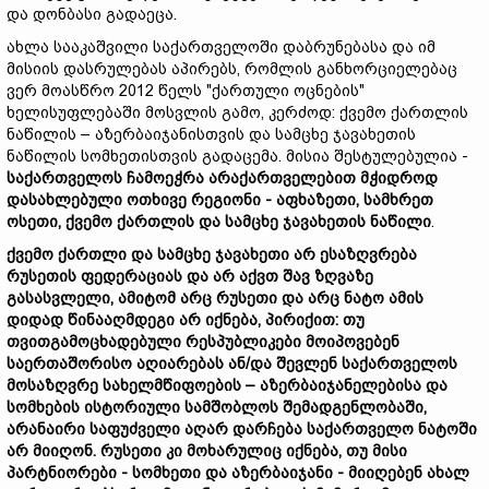
და დონბასი გადაეცა.
ახლა სააკაშვილი საქართველოში დაბრუნებასა და იმ
მისიის დასრულებას აპირებს, რომლის განხორციელებაც
ვერ მოასწრო 2012 წელს "ქართული ოცნების"
ხელისუფლებაში მოსვლის გამო, კერძოდ: ქვემო ქართლის
ნაწილის – აზერბაიჯანისთვის და სამცხე ჯავახეთის
ნაწილის სომხეთისთვის გადაცემა. მისია შესტულებულია -
საქართველოს ჩამოეჭრა
არაქართველებით
მჭიდროდ
დასახლებული
ოთხი
ვე
რეგიონი -
აფხაზეთი,
სამხრეთ
ოსეთი,
ქვემო
ქართლის
და
სამცხე
ჯავახეთი
ს
ნაწილი
.
ქვემო
ქართლი
და
სამცხე
ჯავახეთი
არ
ესაზღვრება
რუსეთის
ფედერაციას
და
არ
აქვთ
შავ
ზღვაზე
გასასვლელი,
ამიტომ
არც
რუსეთი
და
არც
ნატო
ამის
დიდად
წინააღმდეგი
არ
იქნება,
პირიქით:
თუ
თვითგამოცხადებულ
ი
რესპუბლიკებ
ი
მოიპოვე
ბენ
საერთაშორისო
აღიარება
ს
ან/
და
შევლენ
საქართველოს
მოსაზღვრე
სახელმწიფოების
–
აზერბაიჯანელებისა
და
სომხების
ისტორიული
სამშობლო
ს
შემადგენლობაში,
არანაირი
საფუძველი
აღარ
დარჩება
საქართველო
ნატოში
არ
მიიღონ.
რუსეთი
კი
მოხარული
ც
იქნება,
თუ
მისი
პარტნიორები -
სომხეთი
და
აზერბაიჯანი
-
მიიღებენ
ახალ