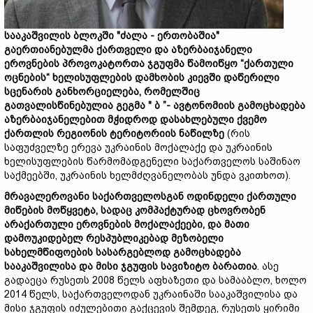
სააკაშვილის
ბლოკ
ში "
ძალა -
ერთობაში
ა"
გაერთიანებულმა
ქართველ
ი
და
აზერბაიჯან
ელი
ეროვნების
პროვოკატორთა
ჯგუფმა
წამოიწყო
“
ქართული
ოცნების“ ხელისუფლების
დამხობის
კიევში
დაწერილი
სცენარის
განხორციელება,
რომელ
შ
იც
გათვალისწინებულია
გეგმა "
ბ ”-
ავტონომიის
გამოცხადება
აზერბაიჯანელებით
მჭიდროდ
დასახლებული
ქვემო
ქართლის
რეგიონის
ტერიტორიის
ნაწილ
ზე
(რის
საფუძველზე ერევა უკრაინის მოქალაქე და უკრაინის
ხელისუფლების წარმომადგენელი საქართველოს საშინაო
საქმეებში, უკრაინის ხელმძღვანელობას უნდა ვკითხოთ).
მრავალეროვანი
საქართველო
სგ
ან
ოდინდელი
ქართული
მიწების
მოწყვეტა,
სადაც
კომპაქტურად
ცხოვრობენ
არაქართული
ეროვნების
მოქალაქეები
,
და
მათი
დამოუკიდებელ
რესპუბლიკებად
მეზობელი
სახელმწიფოების
სასარგებლოდ
გამოცხადება
სააკაშვილისა
და
მისი
ჯგუფის
სავიზიტო
ბარათი
ა
. ასე
გადაეცა რუსეთს 2008 წელს აფხაზეთი და სამააბლო, ხოლო
2014 წელს, საქართველოდან უკრაინაში სააკაშვილისა და
მისი ჯგუფის იძულებითი გაქცევის შემდეგ, რუსეთს ყირიმი