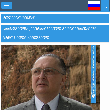
Toggle
navigation
ᲠᲔᲓᲐᲥᲢᲝᲠᲘᲡᲒᲐᲜ
ᲡᲐᲐᲙᲐᲨᲕᲘᲚᲛᲐ „ᲐᲖᲔᲠᲑᲐᲘᲯᲐᲜᲣᲚᲘ ᲙᲐᲠᲢᲘ“ ᲒᲐᲐᲗᲐᲛᲐᲨᲐ -
ᲐᲠᲜᲝ ᲮᲘᲓᲘᲠᲑᲔᲒᲘᲨᲕᲘᲚᲘ