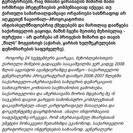
ტერიტორიებს,
რაც
მთიანი
ყარაბაღის
მიმართ
მათ
ი
ორმხრივ
ი
პრეტენზიებ
ი
ს
კომპენსაციად იქცევა.
თუ
ქართული
სამართალდამცავი
ორგანოები
სასწრაფოდ
არ
აღკვეთენ
ნაციონალ–პროვოკატორთა
ანტისახელმწიფოებრივ
ქმედებებს
და
მართლაც
დაიწყებ
ა
საქართველოს
გ
აყოფა,
მაშინ
ჩვენი
მეოთხე
მეზობელი
ც -
თურქეთი -
არ
დარჩება
ამ
პროცესის
მიმართ
და
თავის
„
წილს“
მოგვთხოვს (
აჭარას
,
ყარსის
ხელშეკრულების
დენონსირების საფუძველზე).
როგორც 24
სექტემბერს
გაირკვა,
მეზობლებისთვის
ქართული
მიწების
გადაცემა
სააკაშვილმა
ჯერ
კიდევ 2008
წლის
აგვისტოს
ავანტიურ
ამდე
დაიწყო -
საქართველოს
გენერალურმა
პროკურატურამ
დაიწყო 2006-2007
წლებში
საქართველო-
აზერბაიჯანის
საზღვრის
დემარკაციის
სამთავრობო
კომისიის
საქმიანობ
ის
გამოძიება
,
საქართველოსა
და
აზერბაიჯანს
შორის
მდებარე
მე -6
საუკუნის
დავით
გარეჯის
სამონასტრო
კომპლექსთან
დაკავშირებულ
ახალ
კარტოგრაფიულ
მასალებ
სა
და
დოკუმენტებ
ზე
და
ყრდნო
ბით.
ახალი
ინფორმაციის
საფუძველზე
ირკვევა,
რომ
აზერბაიჯანულ
მხარესთან
უმეტესი
მონაკვეთი
შეთანხმდა
უკანონოდ,
საქართველოს
ტერიტორიული
ინტერესების
საზიანოდ.
გენერალური